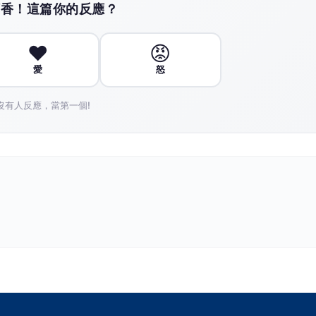
搶頭香！這篇你的反應？
❤️
😡
愛
怒
沒有人反應，當第一個!