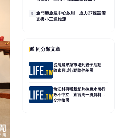
金門港旅運中心啟用 通力27座設備
5
支援小三通旅運
📰 同分類文章
從清晨果菜市場到親子活動
陳素月以行動陪伴基層
詹江村再曝新影片控農水署行
政不中立 直言周一將資料送
交地檢署