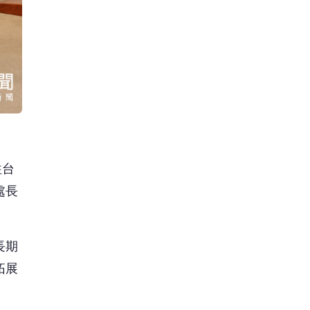
往台
處長
長期
拓展