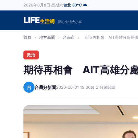
2026年8月8日 星期六
台北 33°C ☁️
LIFE
生活網
關心生活大小事
首頁
›
地方新聞
›
台南市
›
期待再相會 AIT高雄分處長張
政治
期待再相會 AIT高雄分
台
台灣好新聞
2026-06-01 19:36
📖 2 分鐘閱讀