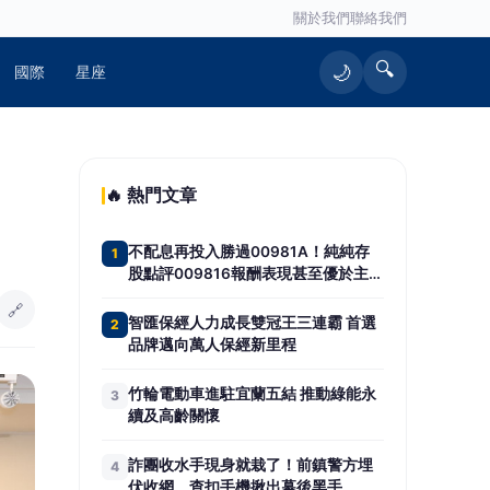
關於我們
聯絡我們
🔍
🌙
國際
星座
🔥 熱門文章
不配息再投入勝過00981A！純純存
1
股點評009816報酬表現甚至優於主動
式ETF
🔗
智匯保經人力成長雙冠王三連霸 首選
2
品牌邁向萬人保經新里程
竹輪電動車進駐宜蘭五結 推動綠能永
3
續及高齡關懷
詐團收水手現身就栽了！前鎮警方埋
4
伏收網 查扣手機揪出幕後黑手