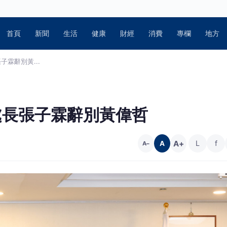
首頁
新聞
生活
健康
財經
消費
專欄
地方
子霖辭別黃...
處長張子霖辭別黃偉哲
A+
L
f
A
A−