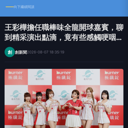
向下繼續閱讀
王彩樺擔任職棒味全龍開球嘉賓，聊
到精采演出點滴，竟有些感觸哽咽…
創
創新聞
2026-08-07 18:35:19