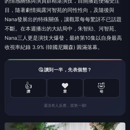
的情感關係與演員群精湛演技，自開播起便備受注
目，隨著劇情揭露河智苑的同性性向，及隨後與
Nana發展出的特殊關係，讓觀眾每每驚訝不已話題
不斷。在本週播出的大結局中，朱智勛、河智苑、
Nana三人更是演技大爆發，最終第10集以自身最高
收視率紀錄 3.9% (韓國尼爾森) 圓滿落幕。
🤔 讀到一半，先表個態？
👍
❤️
🤣
讚
愛
哈
還沒有人反應，當第一個!