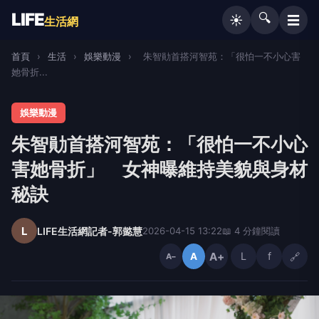
LIFE
🔍
☰
☀️
生活網
首頁
›
生活
›
娛樂動漫
›
朱智勛首搭河智苑：「很怕一不小心害
她骨折...
娛樂動漫
朱智勛首搭河智苑：「很怕一不小心
害她骨折」 女神曝維持美貌與身材
秘訣
L
LIFE生活網記者-郭懿慧
2026-04-15 13:22
📖 4 分鐘閱讀
A+
L
f
🔗
A
A−