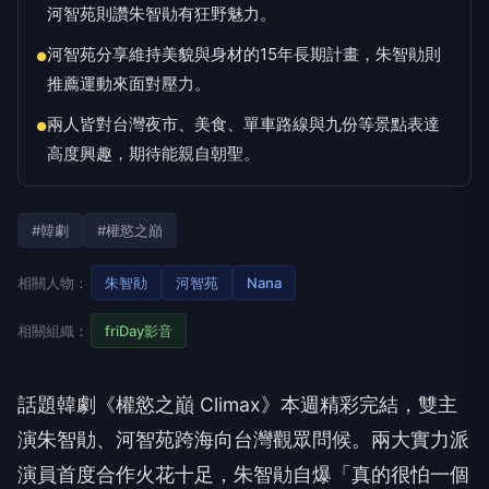
河智苑則讚朱智勛有狂野魅力。
河智苑分享維持美貌與身材的15年長期計畫，朱智勛則
●
推薦運動來面對壓力。
兩人皆對台灣夜市、美食、單車路線與九份等景點表達
●
高度興趣，期待能親自朝聖。
#韓劇
#權慾之巔
相關人物：
朱智勛
河智苑
Nana
相關組織：
friDay影音
話題韓劇《權慾之巔 Climax》本週精彩完結，雙主
演朱智勛、河智苑跨海向台灣觀眾問候。兩大實力派
演員首度合作火花十足，朱智勛自爆「真的很怕一個