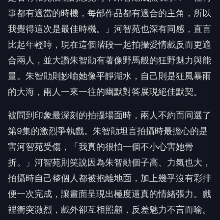
事都有適當的時機，每部作品都有適合的主角，所以
我覺得這次是最佳時機。」河智苑也深有同感，直言
比起年輕時，現在這個階段一起拍攝愛情戲反而更適
合兩人，並大讚朱智勛有著像野馬般的狂野魅力與能
量。朱智勛則妙喻她像平靜湖水，自己則是狂風暴雨
的大海，兩人一來一往的幽默對答展現絕佳默契。
被問到印象最深刻的拍攝場面時，兩人不約而同選了
第9集的激烈爭執戲。朱智勛坦言拍攝時最擔心的是
害河智苑受傷，「我真的很怕一個不小心害她骨
折。」河智苑則笑說因為朱智勛個子高、力氣也大，
拍攝時自己整個人都被抱離地面，加上幾乎沒有彩排
便一次完成，讓畫面呈現出極度逼真的情緒張力。戲
裡衝突激烈，戲外卻互相照顧，反差魅力不言而喻。