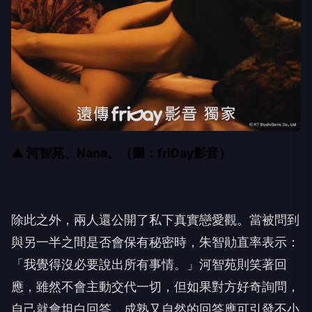
▲ 河智苑、Nana。（圖：friDay影音）
除此之外，兩人還公開了私下真實戀愛觀。當被問到
與另一半之間是否會保有秘密時，朱智勛直率表示：
「我覺得沒必要說出所有事情。」河智苑則笑著回
應，雖然不會主動交代一切，但如果對方好奇詢問，
自己就會坦白回答，成熟又自然的回答應可引發不小