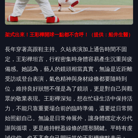
架式出來！王彩樺開球一點都不含呼！（提供：船井生醫）
長年穿著高跟鞋主持、久站表演加上通告時間不固
定，王彩樺坦言，行程密集時身體容易產生沉重與疲
備感。她認為，藝人的鏡頭相當真實，無論是近距離
受訪或登台表演，氣色精神與身材線條都要隨時到
位，維持良好狀態不僅是為了鏡頭，更是對自己與觀
眾的敬業表現。王彩樺深知，想在忙碌生活中保持活
力，不能只靠重要場合前的臨時準備，還要從日常開
始照顧自己。無論是日常伸展外，讓身體穩定水分代
謝與循環，更是維持輕盈線條的隱形關鍵。平時有虔
誠信仰、也不吝拿自己開玩笑的王彩樺幽默表示：