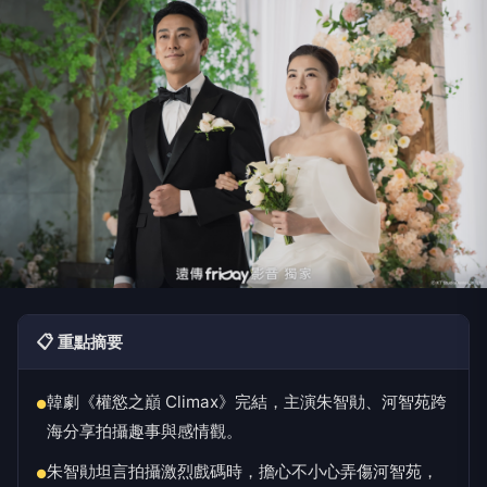
📋 重點摘要
韓劇《權慾之巔 Climax》完結，主演朱智勛、河智苑跨
●
海分享拍攝趣事與感情觀。
朱智勛坦言拍攝激烈戲碼時，擔心不小心弄傷河智苑，
●