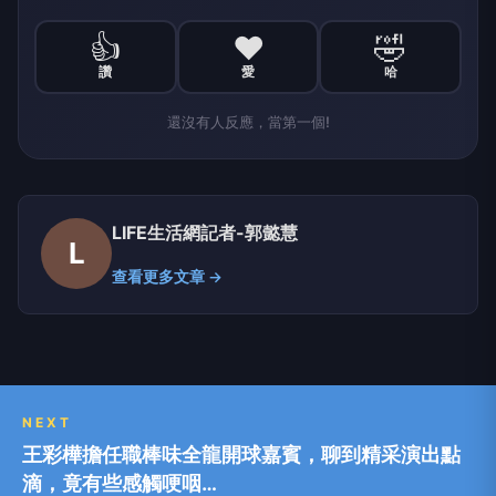
👍
❤️
🤣
讚
愛
哈
還沒有人反應，當第一個!
LIFE生活網記者-郭懿慧
L
查看更多文章 →
NEXT
王彩樺擔任職棒味全龍開球嘉賓，聊到精采演出點
滴，竟有些感觸哽咽…