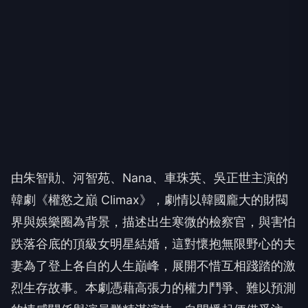
由朱智勛、河智苑、Nana、車珠英、吳正世主演的
韓劇《權慾之巔 Climax》，劇情以韓國龐大的財閥
界與娛樂圈為背景，描述出生寒微的檢察官，與害怕
跌落谷底的頂級女明星結婚，這對懷抱無限野心的夫
妻為了登上各自的人生巔峰，展開不惜互相踐踏的激
烈生存故事。本劇憑藉高張力的權力鬥爭、難以預測