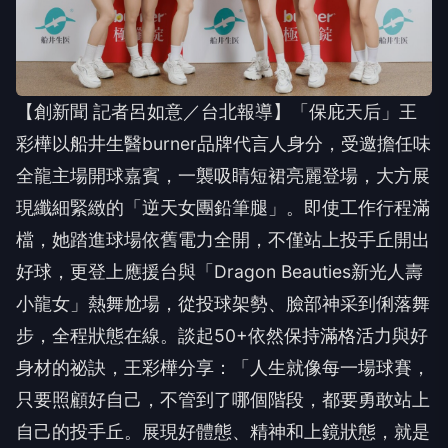
【創新聞 記者呂如意／台北報導】「保庇天后」王
彩樺以船井生醫burner品牌代言人身分，受邀擔任味
全龍主場開球嘉賓，一襲吸睛短裙亮麗登場，大方展
現纖細緊緻的「逆天女團鉛筆腿」。即使工作行程滿
檔，她踏進球場依舊電力全開，不僅站上投手丘開出
好球，更登上應援台與「Dragon Beauties新光人壽
小龍女」熱舞尬場，從投球架勢、臉部神采到俐落舞
步，全程狀態在線。談起50+依然保持滿格活力與好
身材的祕訣，王彩樺分享：「人生就像每一場球賽，
只要照顧好自己，不管到了哪個階段，都要勇敢站上
自己的投手丘。展現好體態、精神和上鏡狀態，就是