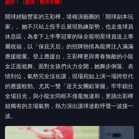
超好！（提供：船井生醫）
開球經驗豐富的王彩樺，堪稱演藝圈的「開球副本玩
家」。她不只站上投手丘展現熟練架勢，也走進球員
休息區，為拿下上半季冠軍的味全龍明星球員送上專
屬祝福，以「保庇天后」的招牌熱情為龍將注入滿滿
應援能量。登上應援台，王彩樺更與青春無敵的小龍
女正面尬舞。面對女孩們火力全開，她舞步俐落、表
情到位，氣勢完全沒在讓，現場宛如上演一場跨世代
的應援較勁。尤其一雙「逆天女團鉛筆腿」牢牢鎖住
全場目光，與小龍女同框不僅毫無違和，更跳出彩樺
姐獨有的主場氣勢，熱力演出讓球迷歡呼聲一波接一
波。