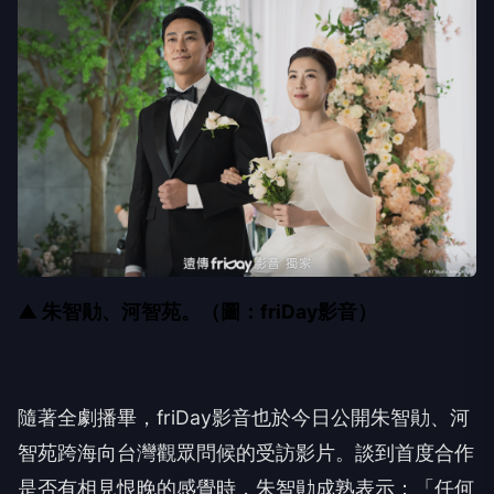
▲ 朱智勛、河智苑。（圖：friDay影音）
隨著全劇播畢，friDay影音也於今日公開朱智勛、河
智苑跨海向台灣觀眾問候的受訪影片。談到首度合作
是否有相見恨晚的感覺時，朱智勛成熟表示：「任何