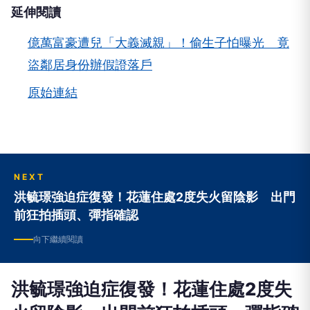
延伸閱讀
億萬富豪遭兒「大義滅親」！偷生子怕曝光 竟
盜鄰居身份辦假證落戶
原始連結
NEXT
洪毓璟強迫症復發！花蓮住處2度失火留陰影 出門
前狂拍插頭、彈指確認
向下繼續閱讀
洪毓璟強迫症復發！花蓮住處2度失