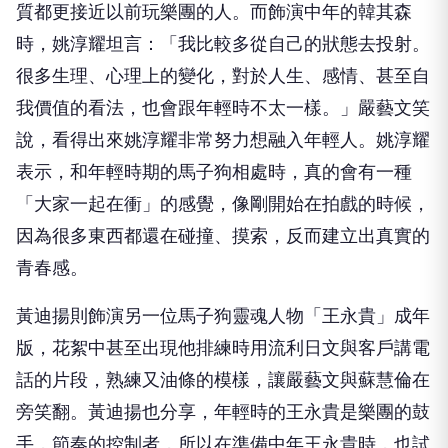
質都更接近以前玩樂團的人。而飾演中年的韓其森
時，姚淳耀坦言：「我比較多從自己的狀態去投射。
很多生理、心理上的變化，對於人生、感情、甚至自
我價值的看法，也會跟年輕時不太一樣。」嚴藝文笑
說，看得出來姚淳耀非常努力想融入年輕人。姚淳耀
表示，和年輕時期的馬子狗相處時，真的會有一種
「大家一起在衝」的感覺，像剛開始在拍戲的時候，
因為很多東西都還在碰撞、摸索，反而建立出真實的
青春感。
黃迪揚則飾演另一位馬子狗靈魂人物「王永貴」成年
版，花絮中甚至出現他排練時用流利日文與客戶講電
話的片段，熟練又油條的模樣，讓嚴藝文與蘇慧倫在
旁笑翻。黃迪揚也分享，年輕時的王永貴是樂團的鼓
手，節奏的控制者，所以在準備中年王永貴時，也試