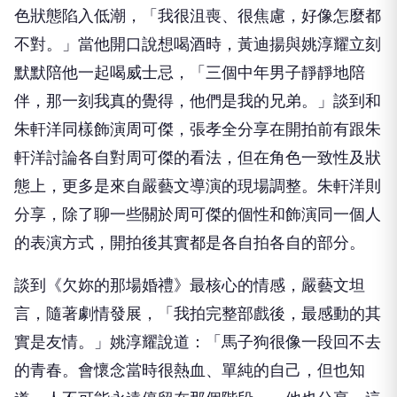
色狀態陷入低潮，「我很沮喪、很焦慮，好像怎麼都
不對。」當他開口說想喝酒時，黃迪揚與姚淳耀立刻
默默陪他一起喝威士忌，「三個中年男子靜靜地陪
伴，那一刻我真的覺得，他們是我的兄弟。」談到和
朱軒洋同樣飾演周可傑，張孝全分享在開拍前有跟朱
軒洋討論各自對周可傑的看法，但在角色一致性及狀
態上，更多是來自嚴藝文導演的現場調整。朱軒洋則
分享，除了聊一些關於周可傑的個性和飾演同一個人
的表演方式，開拍後其實都是各自拍各自的部分。
談到《欠妳的那場婚禮》最核心的情感，嚴藝文坦
言，隨著劇情發展，「我拍完整部戲後，最感動的其
實是友情。」姚淳耀說道：「馬子狗很像一段回不去
的青春。會懷念當時很熱血、單純的自己，但也知