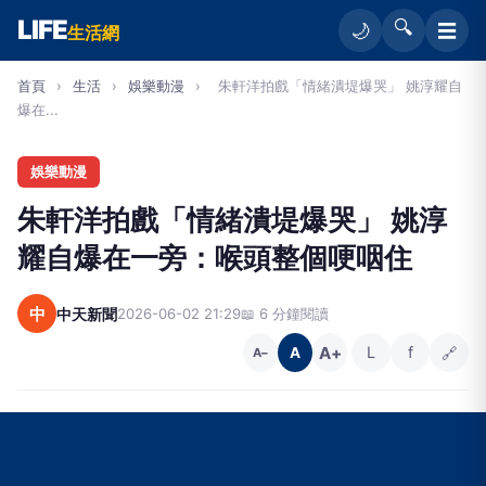
LIFE
🔍
☰
🌙
生活網
首頁
›
生活
›
娛樂動漫
›
朱軒洋拍戲「情緒潰堤爆哭」 姚淳耀自
爆在...
娛樂動漫
朱軒洋拍戲「情緒潰堤爆哭」 姚淳
耀自爆在一旁：喉頭整個哽咽住
中
中天新聞
2026-06-02 21:29
📖 6 分鐘閱讀
A+
L
f
🔗
A
A−