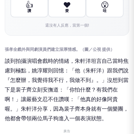
👍
❤️
😮
讚
愛
哇
還沒有人反應，當第一個!
張孝全戲外與同劇演員們建立深厚情感。（圖／公視 提供）
談到拍攝演唱會戲時的情緒，朱軒洋坦言自己當時焦
慮到極點，姚淳耀則回憶：「他（朱軒洋）跟我們說
『怎麼辦，我覺得我不行，我做不到』。」沒想到當
下是裴子齊立刻安撫道：「你怕什麼？有我們在
啊！」讓嚴藝文忍不住讚嘆：「他真的好像阿貴
喔。」朱軒洋分享，因為裴子齊本身就有一個樂團，
他都會帶領兩位馬子狗進入一個表演狀態。
廣告