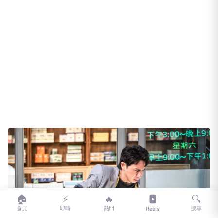
🏠
⚡
🔥
🔍
首頁
即時
熱門
搜尋
Reels