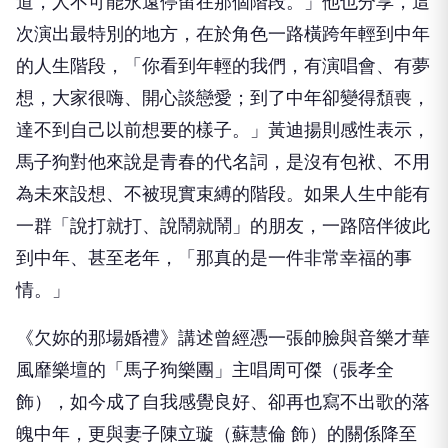
道，人不可能永遠停留在那個階段。」他也分享，這
次演出最特別的地方，在於角色一路橫跨年輕到中年
的人生階段，「你看到年輕的我們，有演唱會、有夢
想，大家很嗨、開心談戀愛；到了中年卻變得頹喪，
達不到自己以前想要的樣子。」黃迪揚則感性表示，
馬子狗對他來說是青春的代名詞，是沒有包袱、不用
為未來設想、不被現實束縛的階段。如果人生中能有
一群「說打就打、說鬧就鬧」的朋友，一路陪伴彼此
到中年、甚至老年，「那真的是一件非常幸福的事
情。」
《欠妳的那場婚禮》講述曾經憑一張帥臉與音樂才華
風靡樂壇的「馬子狗樂團」主唱周可傑（張孝全
飾），如今成了自我感覺良好、卻再也寫不出歌的落
魄中年，更與妻子陳立璇（蘇慧倫 飾）的關係降至