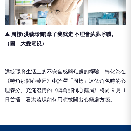
▲ 周標(洪毓璟飾)拿了藥就走 不理會蘇蘇呼喊
。
（圖：大愛電視）
洪毓璟將生活上的不安全感與焦慮的經驗，轉化為在
《轉角那間心藥局》中詮釋「周標」這個角色時的心
理養分。充滿溫情的《轉角那間心藥局》將於
9
月
1
日首播，看洪毓璟如何用演技開出心靈處方箋。