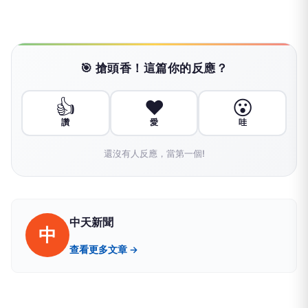
🎯 搶頭香！這篇你的反應？
👍
❤️
😮
讚
愛
哇
還沒有人反應，當第一個!
中天新聞
中
查看更多文章 →