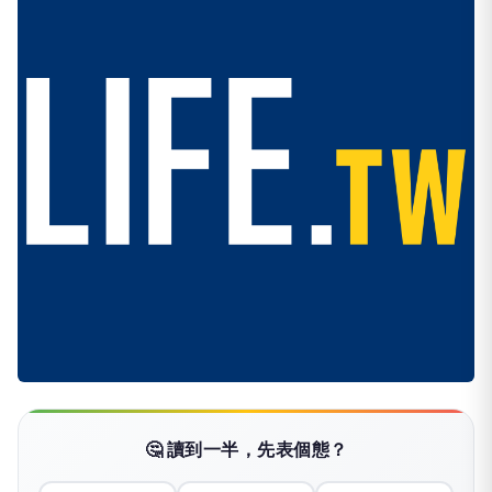
🤔 讀到一半，先表個態？