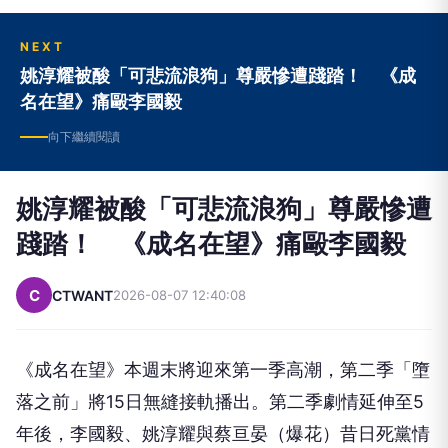
NEXT
姚淳耀被酸「可悲流浪狗」尊嚴慘遭踐踏！ 《成
名在望》痛毆李國毅
向下繼續閱讀
姚淳耀被酸「可悲流浪狗」尊嚴慘遭
踐踏！ 《成名在望》痛毆李國毅
C
CTWANT
2026-08-07 12:40:08
《成名在望》本週末將迎來第一季高潮，第二季「墮
落之前」將15日無縫接軌播出。第二季劇情延伸至5
年後，李國毅、姚淳耀與蔡亘晏（爆花）昔日死黨情