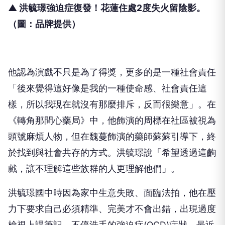
▲ 洪毓璟強迫症復發！花蓮住處2度失火留陰影
。
（圖：品牌提供）
他認為演戲不只是為了得獎，更多的是一種社會責任
「後來覺得這好像是我的一種使命感、社會責任這
樣，所以我現在就沒有那麼排斥，反而很樂意」。在
《轉角那間心藥局》中，他飾演的周標在社區被視為
頭號麻煩人物，但在魏蔓飾演的藥師蘇蘇引導下，終
於找到與社會共存的方式。洪毓璟說「希望透過這齣
戲，讓不理解這些族群的人更理解他們」。
洪毓璟國中時因為家中生意失敗、面臨法拍，他在壓
力下要求自己必須精準、完美才不會出錯，出現過度
檢視上課筆記、不停洗手的強迫症
(OCD)
症狀。最近