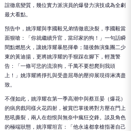
誼徹底變質，幾位實力派演員的爆發力演技成為全劇
最大看點。
預告中，姚淳耀與李國毅兄弟情徹底決裂，李國毅當
面狠嗆：「你就繼續升官，當邱家的狗！」一句話瞬
間點燃怒火，讓姚淳耀暴怒揮拳；隨後飾演集團二少
東的黃迪揚，更將姚淳耀的手狠踩在腳下，輕蔑警
告：「一條可悲的流浪狗，千萬不要想爬到我頭
上！」姚淳耀將掙扎與受盡屈辱的壓抑展現得淋漓盡
致。
不僅如此，姚淳耀在第一季高潮中與蔡亘晏（爆花）
的病房戲同樣火花四射，被賞巴掌後將對方壓在門上
怒吼撕裂，兩人在怨恨與無奈中瘋狂交鋒。談及角色
的極端狀態，姚淳耀坦言：「他永遠都拿槍指著自己