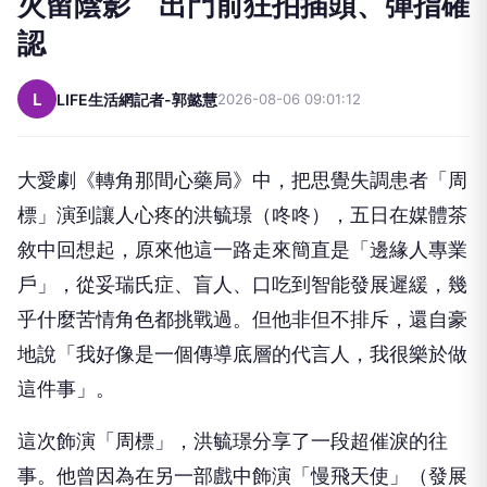
火留陰影 出門前狂拍插頭、彈指確
認
L
LIFE生活網記者-郭懿慧
2026-08-06 09:01:12
大愛劇《轉角那間心藥局》中，把思覺失調患者「周
標」演到讓人心疼的洪毓璟（咚咚），五日在媒體茶
敘中回想起，原來他這一路走來簡直是「邊緣人專業
戶」，從妥瑞氏症、盲人、口吃到智能發展遲緩，幾
乎什麼苦情角色都挑戰過。但他非但不排斥，還自豪
地說「我好像是一個傳導底層的代言人，我很樂於做
這件事」。
這次飾演「周標」，洪毓璟分享了一段超催淚的往
事。他曾因為在另一部戲中飾演「慢飛天使」（發展