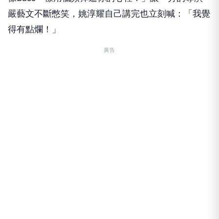
嚴藝文不斷憋笑，姚淳耀自己講完也立刻喊：「我覺
得有點爛！」
廣告