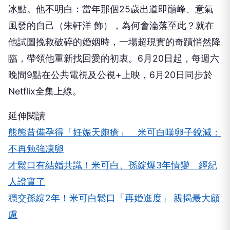
冰點。他不明白：當年那個25歲出道即巔峰、意氣
風發的自己（朱軒洋 飾），為何會淪落至此？就在
他試圖挽救破碎的婚姻時，一場超現實的奇蹟悄然降
臨，帶領他重新找回愛的初衷。6月20日起，每週六
晚間9點在公共電視及公視+上映，6月20日同步於
Netflix全集上線。
延伸閱讀
熊熊昔備孕得「妊娠天皰瘡」 米可白嘆卵子銳減：
不再勉強凍卵
才鬆口有結婚共識！米可白、孫綻爆3年情變 經紀
人證實了
穩交孫綻2年！米可白鬆口「再婚進度」 親揭最大顧
慮