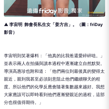
▲ 李宙明 飾會長私生女「姜方吉」。（圖：friDay
影音）
李宙明則笑著爆料：「他真的比我爸還愛碎碎唸。」
並表示兩人在拍攝與讀本過程中逐漸建立自然默契。
導演高惠珍也附和道：「他們兩位到最後真的變得太
親近，
親到我甚至必須刻意阻止他們繼續聊天的程
度。
所以他們的化學反應會隨著集數越來越好。
我想
大家應該可以即時看到他們逐漸變親近的過程，
這部
分也很值得期待。」