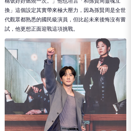
稱號好好燃燒一次。」他也坦言「
和孫賢周靈魂互
換」這個設定其實帶來極大壓力，
因為孫賢周是全世
代觀眾都熟悉的國民級演員，
但比起未來後悔沒有嘗
試，他更想正面迎戰這項挑戰。