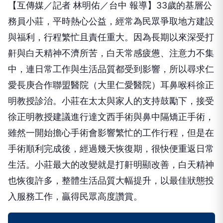
【互傳媒／記者 林明佑／台中 報導】33歲的基層公
務員小莊，平時熱心公益，經常為民眾爭取地方建設
與福利，行程繁忙且責任重大。因為長期以來深受打
鼾與白天精神不濟所苦，白天常感疲憊、注意力不集
中，連日常工作與生活品質都受到影響，所以尋求仁
愛長庚合作聯盟醫院（大里仁愛醫院）耳鼻喉科徐正
明教授診治。小莊在太太與家人的支持鼓勵下，接受
徐正明教授建議進行達文西手術與鼻中隔矯正手術，
雖然一開始擔心手術會影響繁忙的工作行程，但是在
手術順利完成後，經過幾天恢復期，很快便重返日常
生活。小莊最大的改變就是打鼾明顯改善，白天精神
也恢復許多，整體生活品質大幅提升，以最佳狀態投
入服務工作，贏得民眾高度讚賞。