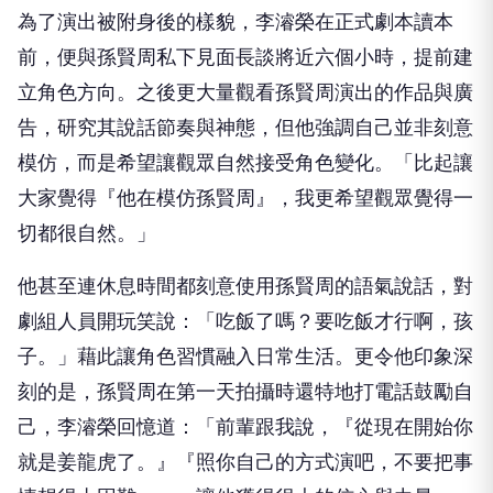
為了演出被附身後的樣貌，李濬榮在正式劇本讀本
前，
便與孫賢周私下見面長談將近六個小時，提前建
立角色方向。
之後更大量觀看孫賢周演出的作品與廣
告，研究其說話節奏與神態，
但他強調自己並非刻意
模仿，而是希望讓觀眾自然接受角色變化。「
比起讓
大家覺得『他在模仿孫賢周』，
我更希望觀眾覺得一
切都很自然。」
他甚至連休息時間都刻意使用孫賢周的語氣說話，
對
劇組人員開玩笑說：「吃飯了嗎？要吃飯才行啊，孩
子。」
藉此讓角色習慣融入日常生活。更令他印象深
刻的是，
孫賢周在第一天拍攝時還特地打電話鼓勵自
己，李濬榮回憶道：「
前輩跟我說，『從現在開始你
就是姜龍虎了。』『
照你自己的方式演吧，不要把事