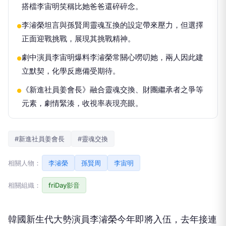
搭檔李宙明笑稱比她爸爸還碎碎念。
李濬榮坦言與孫賢周靈魂互換的設定帶來壓力，但選擇
●
正面迎戰挑戰，展現其挑戰精神。
劇中演員李宙明爆料李濬榮常關心嘮叨她，兩人因此建
●
立默契，化學反應備受期待。
《新進社員姜會長》融合靈魂交換、財團繼承者之爭等
●
元素，劇情緊湊，收視率表現亮眼。
#新進社員姜會長
#靈魂交換
相關人物：
李濬榮
孫賢周
李宙明
相關組織：
friDay影音
韓國新生代大勢演員李濬榮今年即將入伍，去年接連