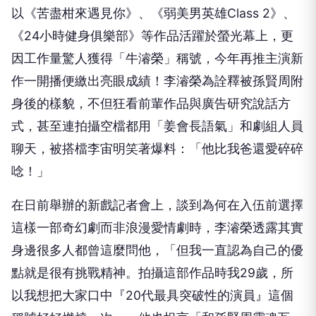
以《
苦盡柑來遇見你》、《弱美男英雄Class 2》、
《24小時健身俱樂部》等作品活躍於螢光幕上，
更
因工作量驚人獲得「牛濬榮」稱號，
今年再推主演新
作一開播便繳出亮眼成績！
李濬榮為詮釋被孫賢周附
身後的樣貌，
不但狂看前輩作品與廣告研究說話方
式，甚至連拍攝空檔都用「
姜會長語氣」和劇組人員
聊天，被搭檔李宙明笑著爆料：「
他比我爸還愛碎碎
唸！」
在日前舉辦的新戲記者會上，
談到為何在入伍前選擇
這樣一部奇幻劇而非浪漫愛情劇時，
李濬榮透露其實
身邊很多人都曾這麼問他，「
但我一直認為自己的優
點就是很有挑戰精神。
拍攝這部作品時我29歲，所
以我想把大家口中『
20代最具突破性的演員』這個