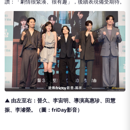
讚：「
劇情很緊湊、很有趣」，後續表現備受期待。
▲ 由左至右：晉久、李宙明、導演高惠珍、田慧
振、李濬榮。（圖：friDay影音）