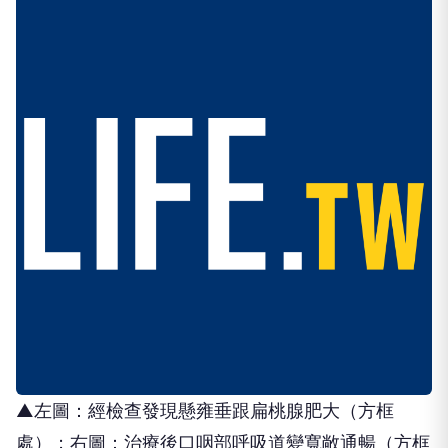
▲左圖：經檢查發現懸雍垂跟扁桃腺肥大（方框
處）；右圖：治療後口咽部呼吸道變寬敞通暢（方框