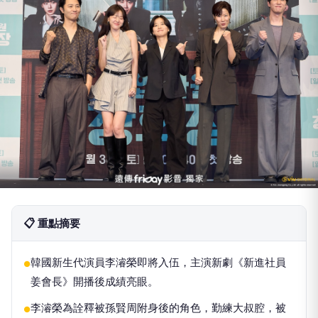
📋 重點摘要
韓國新生代演員李濬榮即將入伍，主演新劇《新進社員
●
姜會長》開播後成績亮眼。
李濬榮為詮釋被孫賢周附身後的角色，勤練大叔腔，被
●