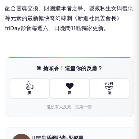
融合靈魂交換、財團繼承者之爭、
隱藏私生女與復仇
等元素的最新暢快奇幻韓劇《新進社員姜會長》，
friDay影音每週六、日晚間11點獨家更新。
🎯 搶頭香！這篇你的反應？
👍
❤️
🤣
讚
愛
哈
還沒有人反應，當第一個!
LIFE生活網記者-郭懿慧