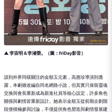
▲ 李宙明＆李濬榮。（圖：friDay影音）
談到外界同樣關注的金順玉元素，高惠珍導演則透
露，
本劇雖改編自同名網路小說，
但其實只保留靈魂
交換與會長重新成為新進社員等核心設定，
許多角色
關係與劇情皆重新設計。
她表示金順玉從前期企劃階
段便積極參與討論，
不僅提供角色塑造與劇情發展建