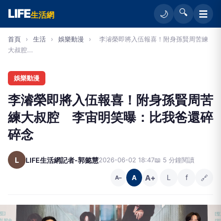
LIFE
🔍
☰
🌙
生活網
首頁
›
生活
›
娛樂動漫
›
李濬榮即將入伍報喜！附身孫賢周苦練
大叔腔...
娛樂動漫
李濬榮即將入伍報喜！附身孫賢周苦
練大叔腔 李宙明笑曝：比我爸還碎
碎念
L
LIFE生活網記者-郭懿慧
2026-06-02 18:47
📖 5 分鐘閱讀
A+
L
f
🔗
A
A−