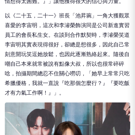
情想得太困難。』」
讓他獲得很大的信心與力量。
以《二十五，二十一》班長「池昇琬」一角大獲觀眾
喜愛的李宙明，
這次和李濬榮飾演同是公司新進實習
員工的會長私生女。
在談到合作默契時，李濬榮笑道
李宙明其實表現得很好，
卻總是想很多，因此自己常
刻意開玩笑逗她放鬆，
也因此逐漸熟絡起來。隨後自
嘲自己本來就常被說有點像大叔，
所以也很常碎碎
唸，拍攝期間總忍不住關心嘮叨，「
她早上常常只吃
希臘優格，我就一直說『吃那個怎麼行？』『
要吃飯
才有力氣工作啊！』」。