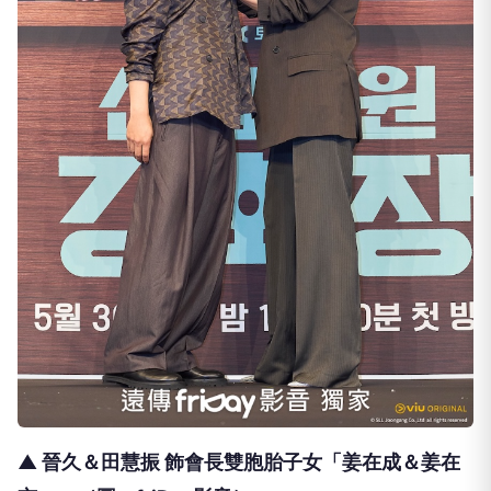
▲ 晉久＆田慧振 飾會長雙胞胎子女「姜在成＆姜在