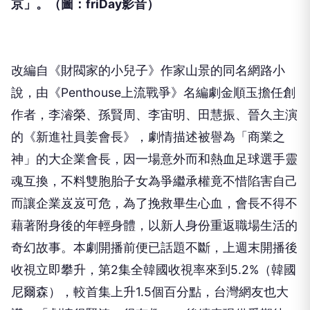
京」。（圖：friDay影音）
改編自《財閥家的小兒子》作家山景的同名網路小
說，由《
Penthouse上流戰爭》名編劇金順玉擔任創
作者，李濬榮、
孫賢周、李宙明、田慧振、晉久主演
的《新進社員姜會長》，
劇情描述被譽為「商業之
神」的大企業會長，
因一場意外而和熱血足球選手靈
魂互換，
不料雙胞胎子女為爭繼承權竟不惜陷害自己
而讓企業岌岌可危，
為了挽救畢生心血，會長不得不
藉著附身後的年輕身體，
以新人身份重返職場生活的
奇幻故事。本劇開播前便已話題不斷，
上週末開播後
收視立即攀升，第2集全韓國收視率來到5.2%（
韓國
尼爾森），較首集上升1.5個百分點，台灣網友也大