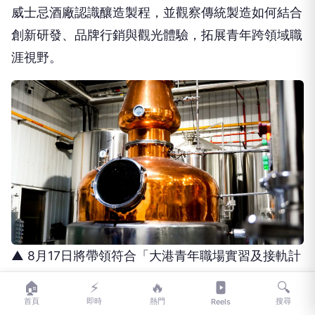
威士忌酒廠認識釀造製程，並觀察傳統製造如何結合
創新研發、品牌行銷與觀光體驗，拓展青年跨領域職
涯視野。
▲ 8月17日將帶領符合「大港青年職場實習及接軌計
畫」資格的青年走進亞耕酒業酒廠開箱威士忌生產現
🏠
⚡
🔥
🔍
場，了解釀造製程、品牌經營及觀光工廠營運模式。
首頁
即時
熱門
搜尋
Reels