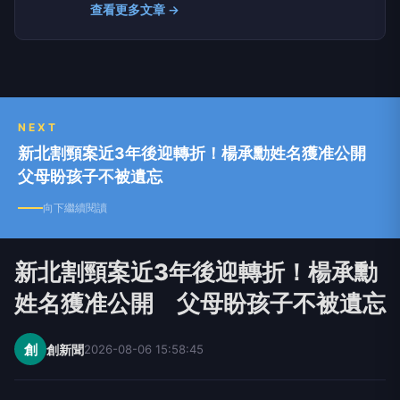
查看更多文章 →
「三星」提供滿天星斗中指引的方向，三星拱照呈
現吉象也象徵著喜慶與祈福。 「三星傳媒」以宏
觀的角度，即時掌握生活、社會、地方、旅遊、文
教、公益、醫衛、娛樂等多元報導，透過網路科技
與團隊的力量，深耕地方，提供正面的價值觀，照
亮台灣每一個角落。
NEXT
新北割頸案近3年後迎轉折！楊承勳姓名獲准公開
父母盼孩子不被遺忘
向下繼續閱讀
新北割頸案近3年後迎轉折！楊承勳
姓名獲准公開 父母盼孩子不被遺忘
創
創新聞
2026-08-06 15:58:45