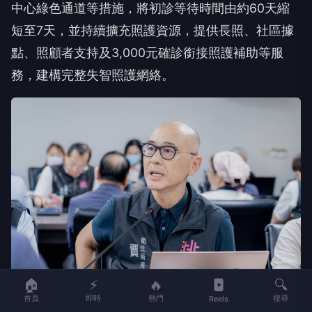
中心綠色通道等措施，將初診等待時間由約60天縮
短至7天，並持續擴充照護資源，提供長照、社區據
點、照顧者支持及3,000元確診銜接照護補助等服
務，建構完整失智照護網絡。
🏠
⚡
🔥
🔍
首頁
即時
熱門
搜尋
Reels