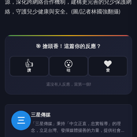
源，深化跨網絡合作機制，建構更完善的兒少保護網
絡，守護兒少健康與安全。(圖/記者林國強翻攝)
🎯 搶頭香！這篇你的反應？
👍
😮
❤️
讚
哇
愛
還沒有人反應，當第一個!
三星傳媒
三
「三星傳媒」秉持「中立正直，忠實報導」的理
念，立足台灣、發揮媒體揚善的力量，提供社會積
極與正向的影響。 周易•繫辭提及「在天成象」，