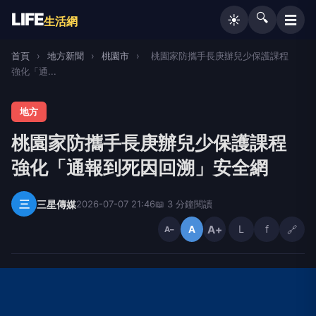
LIFE
🔍
☰
☀️
生活網
首頁
›
地方新聞
›
桃園市
›
桃園家防攜手長庚辦兒少保護課程
強化「通...
地方
桃園家防攜手長庚辦兒少保護課程
強化「通報到死因回溯」安全網
三
三星傳媒
2026-07-07 21:46
📖 3 分鐘閱讀
A+
L
f
🔗
A
A−