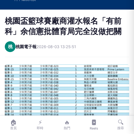
桃園盃籃球賽廠商灌水報名「有前
科」余信憲批體育局完全沒做把關
桃
桃園電子報
2026-08-03 13:25:51
🏠
⚡
🔥
🔍
首頁
即時
熱門
搜尋
Reels