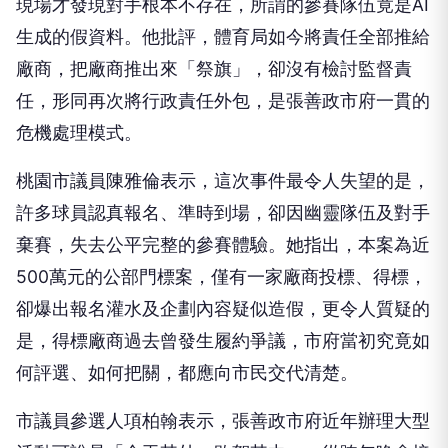
現場才發現對手根本不存在，所謂的參賽隊伍竟是AI
生成的假資料。他批評，體育局如今將責任全部推給
廠商，把廠商推出來「祭旗」，卻沒有檢討監督責
任，形同再次將行政責任外包，是張善政市府一貫的
危機處理模式。
桃園市議員陳雅倫表示，這次事件最令人失望的是，
許多球員認真報名、準時到場，卻因幽靈隊伍及對手
棄賽，失去公平完整的參賽體驗。她指出，本案為近
500萬元的公部門標案，僅有一家廠商投標、得標，
卻爆出報名灌水及企劃內容疑似造假，更令人質疑的
是，得標廠商過去曾發生履約爭議，市府當初究竟如
何評選、如何把關，都應向市民交代清楚。
市議員參選人項柏翰表示，張善政市府近年辦理大型