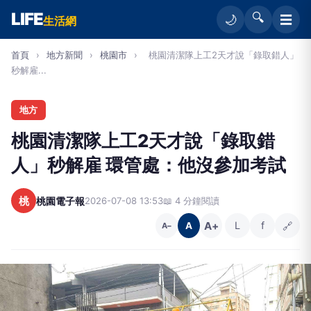
LIFE
🔍
☰
🌙
生活網
首頁
›
地方新聞
›
桃園市
›
桃園清潔隊上工2天才說「錄取錯人」
秒解雇...
地方
桃園清潔隊上工2天才說「錄取錯
人」秒解雇 環管處：他沒參加考試
桃
桃園電子報
2026-07-08 13:53
📖 4 分鐘閱讀
A+
L
f
🔗
A
A−