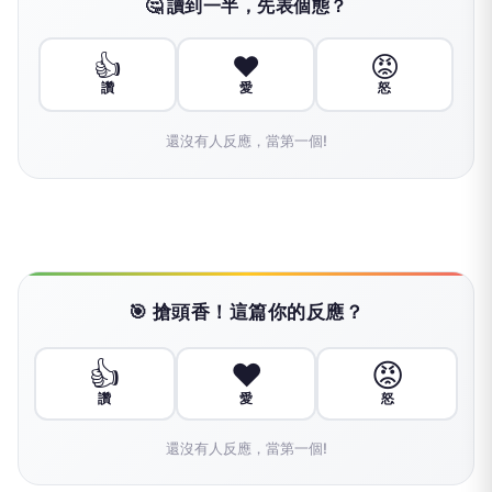
🤔 讀到一半，先表個態？
👍
❤️
😡
讚
愛
怒
還沒有人反應，當第一個!
🎯 搶頭香！這篇你的反應？
👍
❤️
😡
讚
愛
怒
還沒有人反應，當第一個!