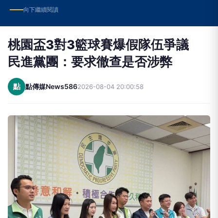
向下繼續閱讀
桃園盃3對3籃球賽爆假隊伍爭議
民進黨團：要求徹查是否涉弊
點
點傳媒News586
2026-08-04 20:00:58