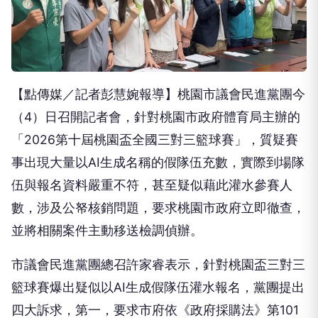
【點傳媒／記者彭慧婉報導】桃園市議會民進黨團今
（4）日召開記者會，針對桃園市政府體育局主辦的
「2026第十屆桃園盃全國三對三籃球賽」，質疑賽
事出現大量以AI生成名稱的假隊伍充數，實際到場隊
伍與報名資料嚴重不符，甚至疑似藉此灌水參賽人
數，涉及公帑核銷問題，要求桃園市政府立即徹查，
並將相關案件主動移送檢調偵辦。
市議會民進黨團總召許家睿表示，針對桃園盃三對三
籃球賽爆出疑似以AI生成假隊伍灌水報名，黨團提出
四大訴求，第一，要求市府依《政府採購法》第101