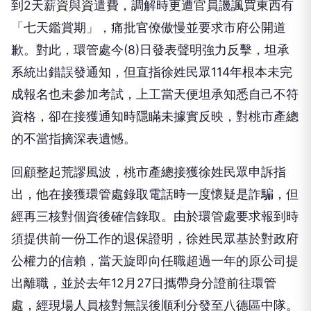
到2天薪資與資遣費，調解時更遭官員譏諷買東西有
「七天鑑賞期」，痛批官僚傲慢並要求市府公開道
歉。對此，環管處今(8)日發表聲明強力反擊，坦承
系統出錯誤發通知，但直指徐姓民眾114年根本未完
成報名也未參加考試，上工當天便坦承知悉自己不符
資格，卻在接獲通知時隱瞞未據實反映，對桃市產總
的不當指摘深表遺憾。
回顧整起荒謬風波，桃市產總接獲徐姓民眾申訴指
出，他在接獲環管處錄取電話時一度懷疑是詐騙，但
經再三核對個資後確信錄取。由於環管處要求報到時
須提供前一份工作的退保證明，徐姓民眾基於對政府
公權力的信賴，當天旋即向任職超過一年的原公司提
出離職，並於去年12月27日攜帶身分證前往環管
處，經現場人員核對無誤後順利分發至八德區中隊。