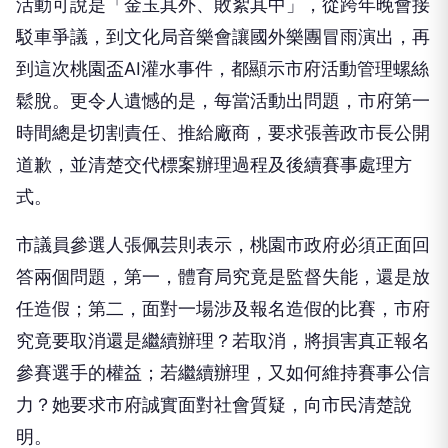
活動可說是「金玉其外、敗絮其中」，從跨年晚會接
駁車爭議，到文化局音樂會讓國外樂團冒雨演出，再
到這次桃園盃AI灌水事件，都顯示市府活動管理螺絲
鬆脫。更令人遺憾的是，每當活動出問題，市府第一
時間總是切割責任、推給廠商，要求張善政市長公開
道歉，並清楚交代標案辦理過程及後續賽事處理方
式。
市議員參選人張佩芸則表示，桃園市政府必須正面回
答兩個問題，第一，體育局究竟是監督失能，還是放
任造假；第二，面對一場涉及報名造假的比賽，市府
究竟要取消還是繼續辦理？若取消，將損害真正報名
參賽選手的權益；若繼續辦理，又如何維持賽事公信
力？她要求市府誠實面對社會質疑，向市民清楚說
明。