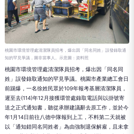
桃園市環境管理處清潔隊員招考，爆出因「同名同姓」誤發錄取通
知的罕見爭議，圖非當事人。示意圖：資料照
桃園市環境管理處清潔隊員招考，爆出因「同名同
姓」誤發錄取通知的罕見爭議。桃園市產業總工會日
前踢爆，一名徐姓民眾於109年報考基層清潔隊員，
遲至去(114)年12月接獲環管處錄取電話與以掛號寄
送之正式通知書，聽從承辦建議辭去原工作，並於今
年1月14日前往八德中隊報到上工，不料第二天就被
以「通知錯同名同姓者」為由強制退保解雇，且未拿