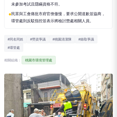
未參加考試且隱瞞資格不符。
民眾與工會痛批市府官僚傲慢，要求公開道歉並協商，
●
環管處則反駁指控並表示將檢討懲處相關人員。
#同名同姓
#勞資爭議
#桃園清潔隊
#錄取爭議
#環管處
相關組織：
桃園市環境管理處