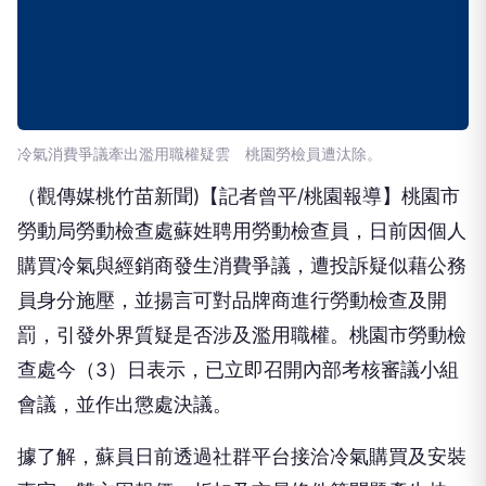
冷氣消費爭議牽出濫用職權疑雲 桃園勞檢員遭汰除。
（觀傳媒桃竹苗新聞)【記者曾平/桃園報導】桃園市
勞動局勞動檢查處蘇姓聘用勞動檢查員，日前因個人
購買冷氣與經銷商發生消費爭議，遭投訴疑似藉公務
員身分施壓，並揚言可對品牌商進行勞動檢查及開
罰，引發外界質疑是否涉及濫用職權。桃園市勞動檢
查處今（3）日表示，已立即召開內部考核審議小組
會議，並作出懲處決議。
據了解，蘇員日前透過社群平台接洽冷氣購買及安裝