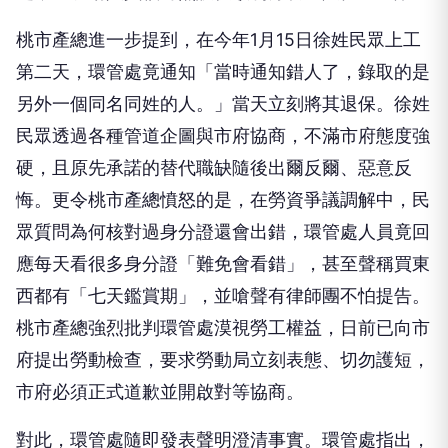
桃市產總進一步提到，在今年1月15日徐姓民眾上工
第二天，環管處竟通知「當時通知錯人了，錄取的是
另外一個同名同姓的人。」當天立刻將其退保。徐姓
民眾透過各種管道企圖與市府協商，不滿市府態度強
硬，且原先承諾的替代職缺隨後出爾反爾、惡意反
悔。更令桃市產總憤怒的是，在勞資爭議調解中，民
眾質問為何核對過身分證還會出錯，環管處人員竟回
應每天看很多身分證「難免會看錯」，甚至聲稱買東
西都有「七天鑑賞期」，並嗆聲有律師團不怕提告。
桃市產總強烈批判環管處漠視勞工權益，日前已向市
府提出勞動檢查，要求勞動局立刻表態、切勿護短，
市府必須正式道歉並開啟對等協商。
對此，環管處隨即發表聲明澄清事實。環管處指出，