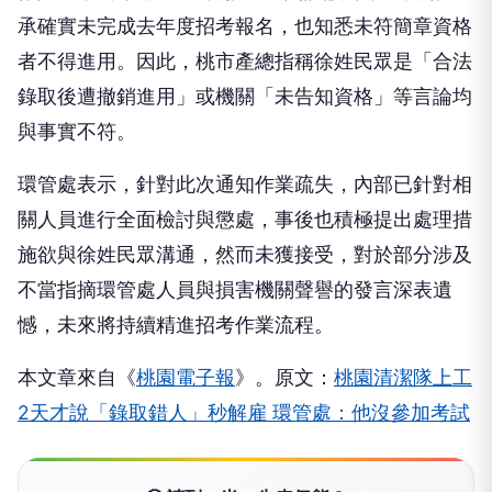
承確實未完成去年度招考報名，也知悉未符簡章資格
者不得進用。因此，桃市產總指稱徐姓民眾是「合法
錄取後遭撤銷進用」或機關「未告知資格」等言論均
與事實不符。
環管處表示，針對此次通知作業疏失，內部已針對相
關人員進行全面檢討與懲處，事後也積極提出處理措
施欲與徐姓民眾溝通，然而未獲接受，對於部分涉及
不當指摘環管處人員與損害機關聲譽的發言深表遺
憾，未來將持續精進招考作業流程。
本文章來自《
桃園電子報
》。原文：
桃園清潔隊上工
2天才說「錄取錯人」秒解雇 環管處：他沒參加考試