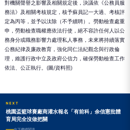
對機關聲譽之影響及相關規定後，決議依《公務員服
務法》及相關考核規定，核予蘇員記一大過、考核評
定為丙等，並予以汰除（不予續聘）。勞動檢查處重
申，勞動檢查職權應依法行使，絕不容許任何人以公
務身分或職務影響力處理私人事務，未來將持續落實
公務紀律及廉政教育，強化同仁法紀觀念與行政倫
理，維護行政中立及政府公信力，確保勞動檢查工作
依法、公正執行。(圖/資料照)
NEXT
桃園盃籃球賽廠商灌水報名「有前科」余信憲批體
育局完全沒做把關
向下繼續閱讀