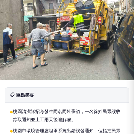
📋 重點摘要
桃園清潔隊招考發生同名同姓爭議，一名徐姓民眾誤收
●
錄取通知並上工兩天後遭解雇。
桃園市環境管理處坦承系統出錯誤發通知，但指控民眾
●