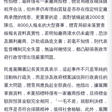
性招標，最終僅有一家廠商投標，體育局雖宣稱採購
程序合法，但外界仍有理由質疑是否存在指定特定廠
商承攬的情形。更重要的是，面對號稱超過2000支
隊伍、8000人報名的大型賽事，體育局卻未落實查
核報名資料真實性，若明知廠商灌水仍未處理，恐涉
及圖利廠商、詐欺或偽造文書；若毫不知情，則代表
監督機制完全失靈，無論何種情況，都凸顯張善政市
府行政管理出現嚴重問題。
民進黨團書記長黃崇真表示，這起事件不只是單純的
活動執行疏失，而是涉及政府標案誠信與行政責任的
重大問題，體育局應負起全部責任。他指出，據黨團
掌握資料，本案招標時僅有一家廠商投標，且得標金
額與預算金額完全相同，「一毛不差」就順利決標，
程序是否符合採購精神，值得社會檢驗。此外，黨團