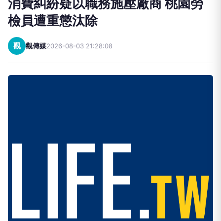
消費糾紛疑以職務施壓廠商 桃園勞
檢員遭重懲汰除
觀
觀傳媒
2026-08-03 21:28:08