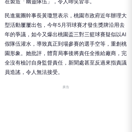
在製造「幽靈隊伍」，令人啼笑皆非。
民進黨團幹事長黃瓊慧表示，桃園市政府近年辦理大
型活動屢屢出包，今年5月羽球賽才發生獎牌沿用去
年的爭議，如今又爆出桃園盃三對三籃球賽疑似以AI
假隊伍灌水，導致真正到場參賽的選手空等，重創桃
園形象。她批評，體育局事後將責任全推給廠商，完
全沒有檢討自身監督責任，新聞處甚至反過來指責議
員造謠，令人無法接受。
廣告