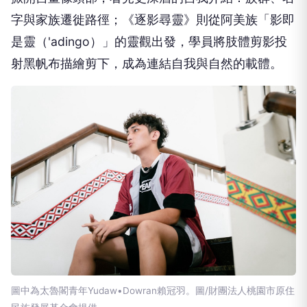
字與家族遷徙路徑；《逐影尋靈》則從阿美族「影即
是靈（'adingo）」的靈觀出發，學員將肢體剪影投
射黑帆布描繪剪下，成為連結自我與自然的載體。
圖中為太魯閣青年Yudaw•Dowran賴冠羽。圖/財團法人桃園市原住