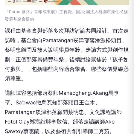
「Parud 拔路」青年成果展》主視覺。圖/財團法人桃園市原住民族
發展基金會提供
課程由基金會與部落多次拜訪討論共同設計。首次走
訪時，基金會向Pamatangan崁津部落潘源松頭目、
蔡明忠顧問及族人說明學員年齡、走讀方式與創作規
劃；正值部落籌備豐年祭，後續討論聚焦於「孩子如
何參與」，包括哪些內容適合學習、哪些祭儀界線必
須尊重。
講師陣容包括部落祭師Mahecgheng.Akang馬亨
亨、Sa’owac撒烏瓦知部落頭目王金木、
Pamatangan崁津部落顧問蔡明忠、文化課程講師
Fotol Olay鄭宸誼與李敬信、部落走讀講師Ako
Sawtoy蔡惠蘭，以及藝術共創引導師王秀茹。