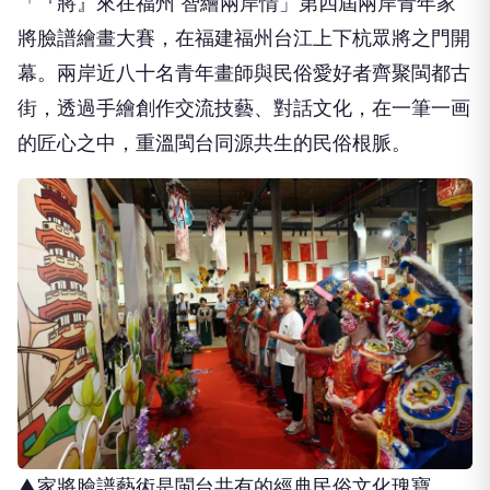
「『將』來在福州 智繪兩岸情」第四屆兩岸青年家
將臉譜繪畫大賽，在福建福州台江上下杭眾將之門開
幕。兩岸近八十名青年畫師與民俗愛好者齊聚閩都古
街，透過手繪創作交流技藝、對話文化，在一筆一画
的匠心之中，重溫閩台同源共生的民俗根脈。
▲家將臉譜藝術是閩台共有的經典民俗文化瑰寶。