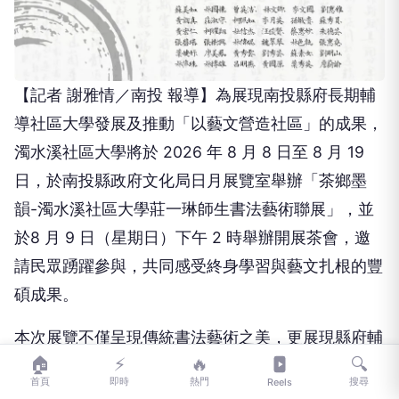
【記者 謝雅情／南投 報導】為展現南投縣府長期輔
導社區大學發展及推動「以藝文營造社區」的成果，
濁水溪社區大學將於 2026 年 8 月 8 日至 8 月 19
日，於南投縣政府文化局日月展覽室舉辦「茶鄉墨
韻-濁水溪社區大學莊一琳師生書法藝術聯展」，並
於8 月 9 日（星期日）下午 2 時舉辦開展茶會，邀
請民眾踴躍參與，共同感受終身學習與藝文扎根的豐
碩成果。
本次展覽不僅呈現傳統書法藝術之美，更展現縣府輔
🏠
⚡
🔥
🔍
導社區大學推動公民美學素養與營造藝文社區的成
首頁
即時
熱門
搜尋
Reels
果。濁水溪社大自民國 105年成立以來，在縣府支持