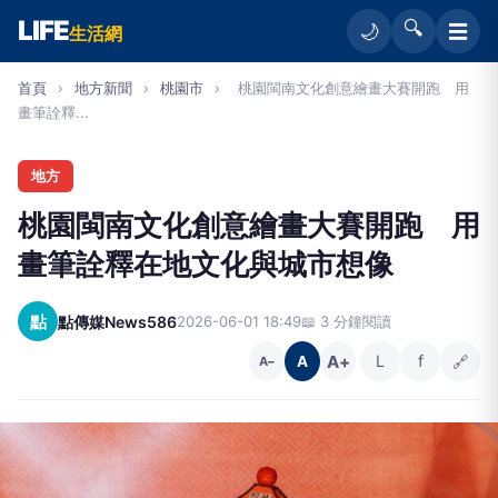
LIFE
🔍
☰
🌙
生活網
首頁
›
地方新聞
›
桃園市
›
桃園閩南文化創意繪畫大賽開跑 用
畫筆詮釋...
地方
桃園閩南文化創意繪畫大賽開跑 用
畫筆詮釋在地文化與城市想像
點
點傳媒News586
2026-06-01 18:49
📖 3 分鐘閱讀
A+
L
f
🔗
A
A−