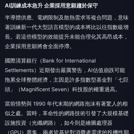
AI訓練成本急升 企業採用意願趨於保守
半導體供應、電網限制及散熱需求等複合問題，意味
著訓練新一代大型語言模型的成本將比以往指數級增
長。若這些模型的效能提升未能合理化其高昂成本，
企業採用意願將會全面停滯。
國際清算銀行（Bank for International
Settlements）近期發出嚴厲警告，AI估值崩跌可能
拖累全球整體經濟，主因是許多指數型基金對「七巨
頭」（Magnificent Seven）科技股的權重過高。
當前情勢與 1990 年代末期的網路泡沫有著驚人的相
似之處。當時，革命性的網路技術引發了大規模基礎
設施投資（光纖網路），如今則是繪圖處理器
（GPU）叢集，兩者皆基於對消費者需求的投機性期