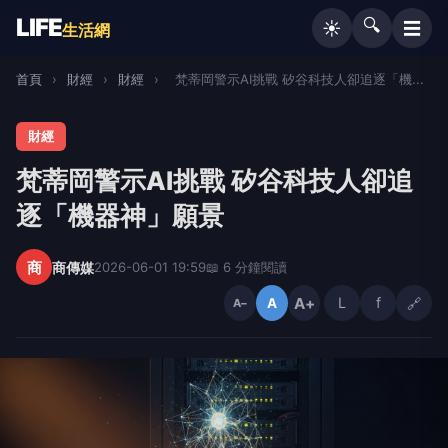
LIFE
🔍
☰
☀️
生活網
首頁
›
財經
›
財經
›
梵蒂岡警示AI挑戰 矽谷科技人卻追逐「機...
財經
梵蒂岡警示AI挑戰 矽谷科技人卻追
逐「機器神」願景
商
商傳媒
2026-06-01 19:59
📖 6 分鐘閱讀
A+
L
f
🔗
A
A−