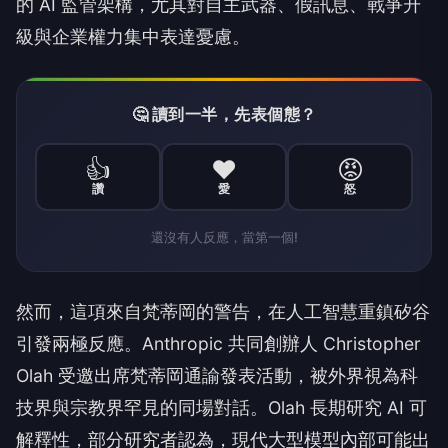
的 AI 監管架構，尤其對自主武器、假訊息、戰爭升
級與企業權力集中表達憂慮。
🤔 讀到一半，先表個態？
👍
❤️
😡
讚
愛
怒
還沒有人反應，當第一個!
然而，這項來自梵蒂岡的警告，在人工智慧重鎮矽谷
引發兩極反應。Anthropic 共同創辦人 Christopher
Olah 受邀出席梵蒂岡通諭發表活動，被外界視為科
技界與宗教界罕見的同場對話。Olah 長期研究 AI 可
解釋性，部分研究者認為，現代大型模型內部可能出