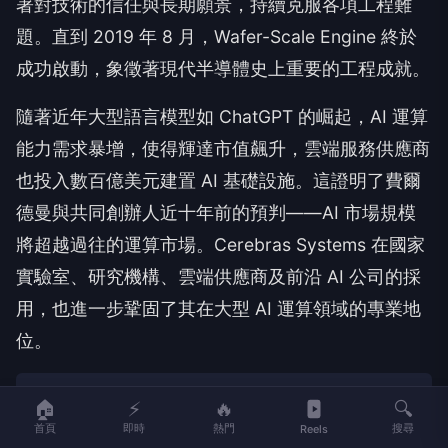
著對技術的信任與長期願景，持續克服各項工程難
題。直到 2019 年 8 月，Wafer-Scale Engine 終於
成功啟動，象徵著現代半導體史上重要的工程成就。
隨著近年大型語言模型如 ChatGPT 的崛起，AI 運算
能力需求暴增，使得輝達市值飆升，雲端服務供應商
也投入數百億美元建置 AI 基礎設施。這證明了費爾
德曼與共同創辦人近十年前的預判——AI 市場規模
將超越過往的運算市場。Cerebras Systems 在國家
實驗室、研究機構、雲端供應商及前沿 AI 公司的採
用，也進一步鞏固了其在大型 AI 運算領域的專業地
位。
🏠
⚡
🔥
🔍
首頁
即時
熱門
搜尋
Reels