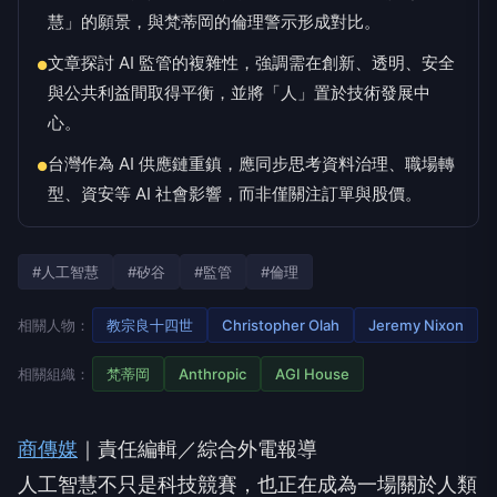
慧」的願景，與梵蒂岡的倫理警示形成對比。
文章探討 AI 監管的複雜性，強調需在創新、透明、安全
●
與公共利益間取得平衡，並將「人」置於技術發展中
心。
台灣作為 AI 供應鏈重鎮，應同步思考資料治理、職場轉
●
型、資安等 AI 社會影響，而非僅關注訂單與股價。
#人工智慧
#矽谷
#監管
#倫理
相關人物：
教宗良十四世
Christopher Olah
Jeremy Nixon
相關組織：
梵蒂岡
Anthropic
AGI House
商傳媒
｜責任編輯／綜合外電報導
人工智慧不只是科技競賽，也正在成為一場關於人類