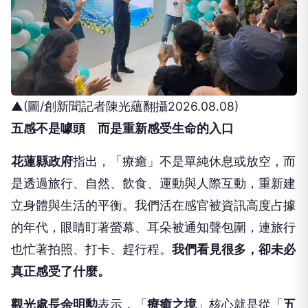
▲(圖/創新聞記者陳光蘊翻攝2026.08.08)
五感不是噱頭 而是重新感受生命的入口
花蓮縣政府
指出，「療癒」不是單純休息或放空，而
是透過旅行、自然、飲食、運動與人際互動，重新建
立身體與生活的平衡。我們活在感官被資訊高度占據
的年代，眼睛盯著螢幕、耳朵被通知聲包圍，連旅行
也忙著拍照、打卡、趕行程。
我們看見很多，卻未必
真正感受了什麼。
觀光處長余明勲
表示，「
療癒之境
」核心就是從「
五