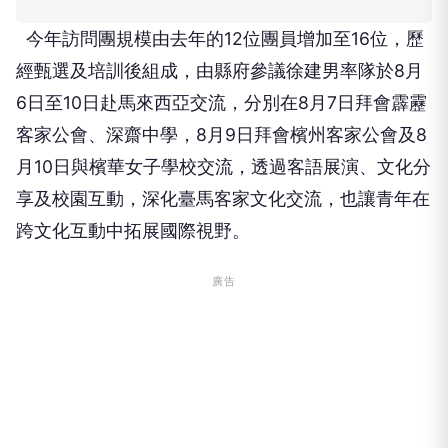
今年訪問團規模由去年的
12
位團員增加至
16
位，歷
經甄選及培訓後組成，由縣府參議徐建男率隊於
8
月
6
日至
10
日赴馬來西亞交流，分別在
8
月
7
日拜會霹靂
客家公會、深齋中學，
8
月
9
日拜會檳州客家公會及
8
月
10
日與檳華女子學校交流，透過客語展演、文化分
享及校園互動，深化臺馬客家文化交流，也讓青年在
跨文化互動中拓展國際視野。
廣告