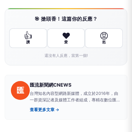
🎯 搶頭香！這篇你的反應？
👍
❤️
😡
讚
愛
怒
還沒有人反應，當第一個!
匯流新聞網CNEWS
匯
台灣知名內容型網路新媒體，成立於2016年，由
一群資深記者及媒體工作者組成，專精在數位匯
流、醫藥生活、網路科技、政治民調、新能源及金
查看更多文章 →
融財經等領域。新聞擴散平台包括雅虎、google
news、蕃薯藤、網路家庭、HiNet及新浪等最具影
響力的大型入口網站。