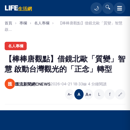
LIFE
🔍
☰
🌙
生活網
首頁
›
專欄
›
名人專欄
›
【棒棒唐觀點】借鏡北歐「質變」智慧
啟...
名人專欄
【棒棒唐觀點】借鏡北歐「質變」智
慧 啟動台灣觀光的「正念」轉型
匯
匯流新聞網CNEWS
2026-04-21 18:33
📖 4 分鐘閱讀
A+
L
f
🔗
A
A−