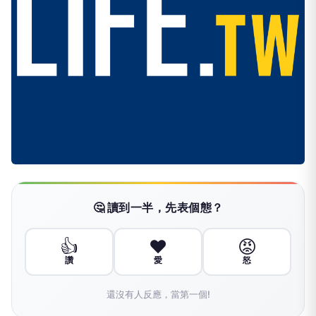
🤔 讀到一半，先表個態？
👍
❤️
😡
讚
愛
怒
還沒有人反應，當第一個!