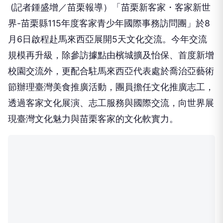
(
記者鍾盛增／苗栗報導）
「苗栗新客家・客家新世
界
-
苗栗縣
115
年度客家青少年國際事務訪問團」於
8
月
6
日啟程赴馬來西亞展開
5
天文化交流。今年交流
規模再升級，除參訪據點由檳城擴及怡保、首度新增
校園交流外，更配合駐馬來西亞代表處於喬治亞藝術
節辦理臺灣美食推廣活動，團員擔任文化推廣志工，
透過客家文化展演、志工服務與國際交流，向世界展
現臺灣文化魅力與苗栗客家的文化軟實力。