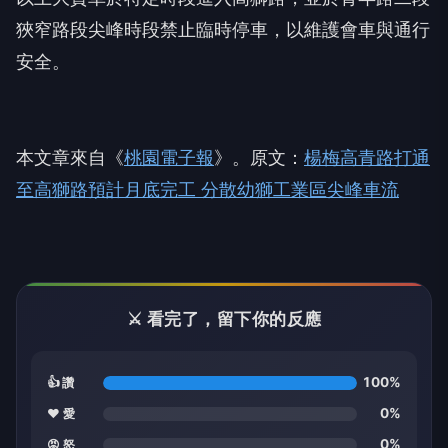
狹窄路段尖峰時段禁止臨時停車，以維護會車與通行
安全。
本文章來自《
桃園電子報
》。原文：
楊梅高青路打通
至高獅路預計月底完工 分散幼獅工業區尖峰車流
⚔️ 看完了，留下你的反應
100%
👍 讚
0%
❤️ 愛
0%
😡 怒