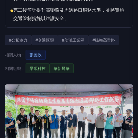
完工後預計提升高獅路及周邊路口服務水準，並將實施
●
交通管制措施以維護安全。
#公私協力
#交通瓶頸
#幼獅工業區
#楊梅高青路
相關人物：
張善政
相關組織：
景碩科技
華新麗華