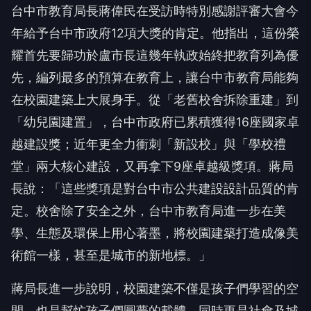
台中市教育局長蔣偉民在受訪時特別感謝評審大會今
年給予台中市政府12項大獎的肯定。他指出，這份榮
耀首先要歸功於盧市長這幾年執政始終把教育列為優
先，編列最多的預算在教育上，讓台中市教育局能夠
在校園建築上大展身手。從「老舊校舍拆除重建」到
「幼兒園建置」，台中市政府已累積獲得16座國家卓
越建設獎；近年更全力衝刺「新設校」與「學校禮
堂」兩大核心建設，又再拿下9座卓越級獎項。蔣局
長說：「這些獎項是對台中市公共建設設計品質的肯
定。校舍除了安全之外，台中市教育局進一步在美
學、生態及環保上用心著墨，將校園建築打造成像美
術館一樣，甚至是城市的新地標。」
蔣局長進一步說明，校園建築不僅是孩子們學習的空
間，也是幫忙孩子們圓夢的載體，同時更是社會及城