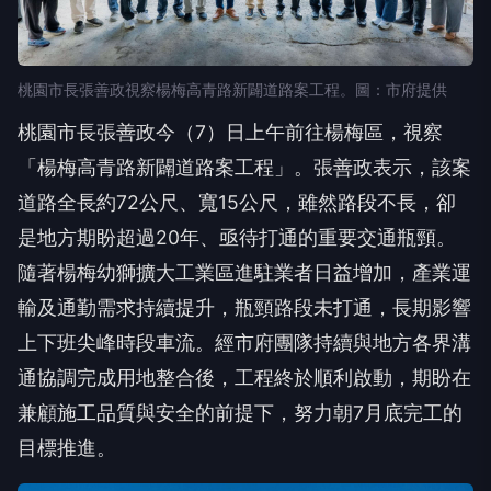
桃園市長張善政視察楊梅高青路新闢道路案工程。圖：市府提供
桃園市長張善政今（7）日上午前往楊梅區，視察
「楊梅高青路新闢道路案工程」。張善政表示，該案
道路全長約72公尺、寬15公尺，雖然路段不長，卻
是地方期盼超過20年、亟待打通的重要交通瓶頸。
隨著楊梅幼獅擴大工業區進駐業者日益增加，產業運
輸及通勤需求持續提升，瓶頸路段未打通，長期影響
上下班尖峰時段車流。經市府團隊持續與地方各界溝
通協調完成用地整合後，工程終於順利啟動，期盼在
兼顧施工品質與安全的前提下，努力朝7月底完工的
目標推進。