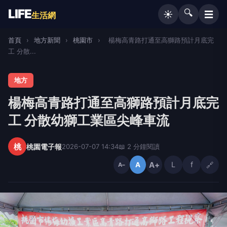
LIFE
🔍
☰
☀️
生活網
首頁
›
地方新聞
›
桃園市
›
楊梅高青路打通至高獅路預計月底完
工 分散...
地方
楊梅高青路打通至高獅路預計月底完
工 分散幼獅工業區尖峰車流
桃
桃園電子報
2026-07-07 14:34
📖 2 分鐘閱讀
A+
L
f
🔗
A
A−