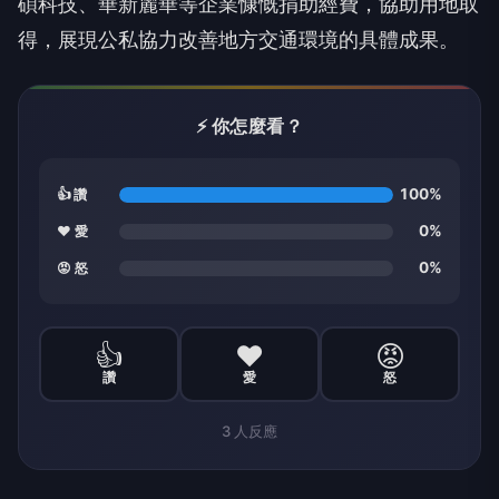
碩科技、華新麗華等企業慷慨捐助經費，協助用地取
得，展現公私協力改善地方交通環境的具體成果。
⚡ 你怎麼看？
100%
👍 讚
0%
❤️ 愛
0%
😡 怒
👍
❤️
😡
讚
愛
怒
3
人反應