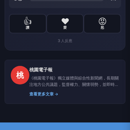
👍
❤️
😡
讚
愛
怒
3
人反應
桃園電子報
桃
《桃園電子報》獨立媒體與綜合性新聞網，長期關
注地方公共議題，監督權力、關懷弱勢，並即時追
蹤全國重大新聞事件，持續報導與民眾生活密切相
查看更多文章 →
關的重要資訊。