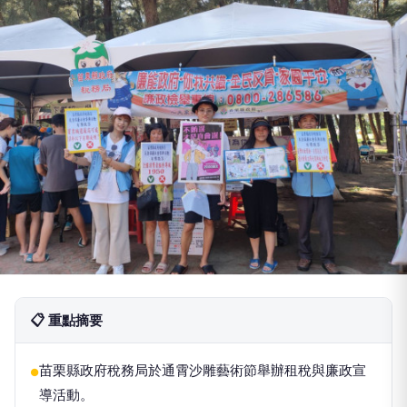
📋 重點摘要
苗栗縣政府稅務局於通霄沙雕藝術節舉辦租稅與廉政宣
●
導活動。