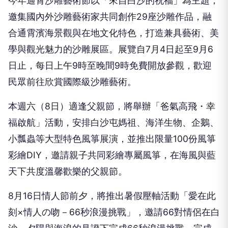
今年通霄沙雕藝術節以「來自白沙的祝福」為主題，
邀集國內外沙雕藝術家共同創作29座沙雕作品，融
合通霄濱海景觀與在地文化特色，打造兼具藝術、美
學與觀光魅力的沙雕展區。展覽自7月4日起至9月6
日止，每日上午9時至晚間9時免費開放參觀，歡迎
民眾前往欣賞國際級沙雕藝術。
本週六（8日）適逢父親節，將舉辦「爸氣高飛・幸
福啟航」活動，安排白沙屯媽祖、海洋生物、企鵝、
小瓢蟲等大型特色風箏展演，並推出限量100份風箏
彩繪DIY，邀請親子共同彩繪專屬風箏，在海風與藍
天下共度溫馨歡樂的父親節。
8月16日情人節前夕，將推出暑假壓軸活動「愛在此
刻×情人の吻－66秒浪漫挑戰」，邀請66對情侶在白