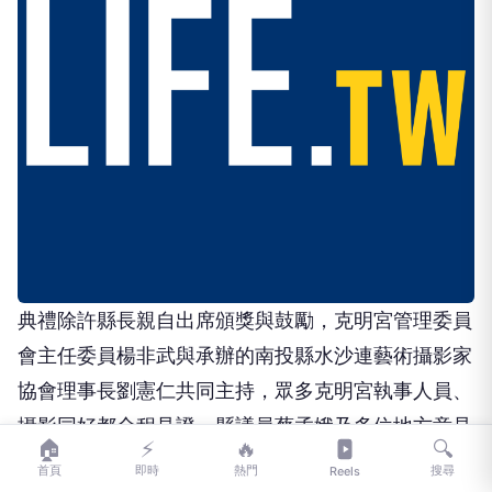
典禮除許縣長親自出席頒獎與鼓勵，克明宮管理委員
會主任委員楊非武與承辦的南投縣水沙連藝術攝影家
協會理事長劉憲仁共同主持，眾多克明宮執事人員、
攝影同好都全程見證，縣議員蔡孟娥及多位地方意見
🏠
⚡
🔥
🔍
領袖也到場共襄盛舉。
首頁
即時
熱門
搜尋
Reels