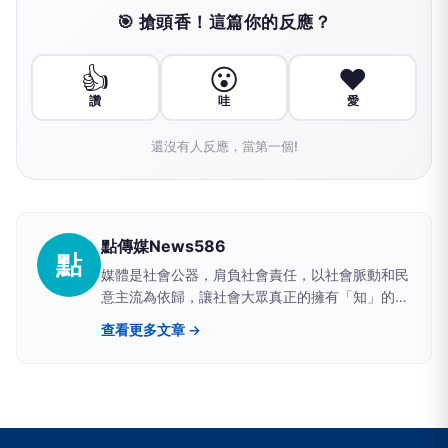
🎯 搶頭香！這篇你的反應？
👍
😮
❤️
讚
哇
愛
還沒有人反應，當第一個!
點傳媒News586
點
媒體是社會公器，肩負社會責任，以社會脈動和民
意主流為依歸，讓社會大眾真正的擁有「知」的權
利。
查看更多文章 →