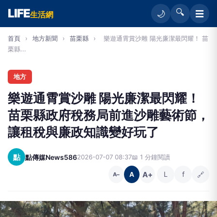
LIFE
🔍
☰
🌙
生活網
首頁
›
地方新聞
›
苗栗縣
›
樂遊通霄賞沙雕 陽光廉潔最閃耀！ 苗
栗縣...
地方
樂遊通霄賞沙雕 陽光廉潔最閃耀！
苗栗縣政府稅務局前進沙雕藝術節，
讓租稅與廉政知識變好玩了
點
點傳媒News586
2026-07-07 08:37
📖 1 分鐘閱讀
A+
L
f
🔗
A
A−