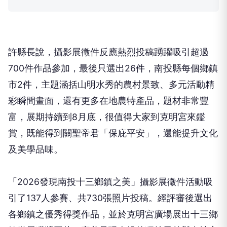
許縣長說，攝影展徵件反應熱烈投稿踴躍吸引超過
700
件作品參加，最後只選出
26
件，南投縣每個鄉鎮
市
2
件，主題涵括山明水秀的農村景致、多元活動精
彩瞬間畫面，還有更多在地農特產品，題材非常豐
富，展期持續到
8
月底，很值得大家到克明宮來鑑
賞，既能得到關聖帝君「保庇平安」，還能提升文化
及美學品味。
「
2026
發現南投十三鄉鎮之美」攝影展徵件活動吸
引了
137
人參賽、共
730
張照片投稿。經評審後選出
各鄉鎮之優秀得獎作品，並於克明宮廣場展出十三鄉