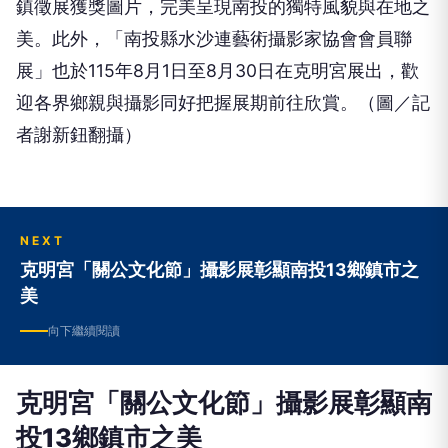
鎮徵展獲獎圖片，完美呈現南投的獨特風貌與在地之
美。此外，「南投縣水沙連藝術攝影家協會會員聯
展」也於
115
年
8
月
1
日至
8
月
30
日在克明宮展出，歡
迎各界鄉親與攝影同好把握展期前往欣賞。（圖／
記
者謝新鈕翻攝）
NEXT
克明宮「關公文化節」攝影展彰顯南投13鄉鎮市之
美
向下繼續閱讀
克明宮「關公文化節」攝影展彰顯南
投13鄉鎮市之美