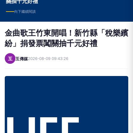
關抽千元好禮
向下繼續閱讀
金曲歌王竹東開唱！新竹縣「稅樂繽
紛」捐發票闖關抽千元好禮
互
互傳媒
2026-08-09 09:43:26