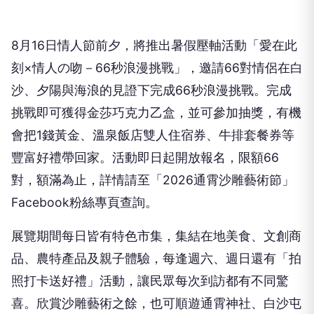
8月16日情人節前夕，將推出暑假壓軸活動「愛在此
刻×情人の吻－66秒浪漫挑戰」，邀請66對情侶在白
沙、夕陽與海浪的見證下完成66秒浪漫挑戰。完成
挑戰即可獲得金莎巧克力乙盒，並可參加抽獎，有機
會把1錢黃金、溫泉飯店雙人住宿券、牛排套餐券等
豐富好禮帶回家。活動即日起開放報名，限額66
對，額滿為止，詳情請至「2026通霄沙雕藝術節」
Facebook粉絲專頁查詢。
展覽期間每日皆有特色市集，集結在地美食、文創商
品、農特產品及親子體驗，每逢週六、週日還有「拍
照打卡送好禮」活動，讓民眾每次到訪都有不同驚
喜。欣賞沙雕藝術之餘，也可順遊通霄神社、白沙屯