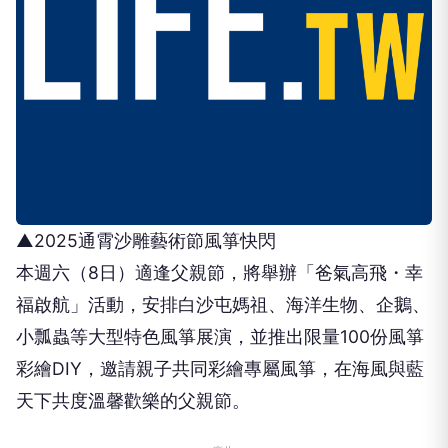
▲2025通霄沙雕藝術節風箏快閃
本週六（8日）適逢父親節，將舉辦「爸氣高飛・幸
福啟航」活動，安排白沙屯媽祖、海洋生物、企鵝、
小瓢蟲等大型特色風箏展演，並推出限量100份風箏
彩繪DIY，邀請親子共同彩繪專屬風箏，在海風與藍
天下共度溫馨歡樂的父親節。