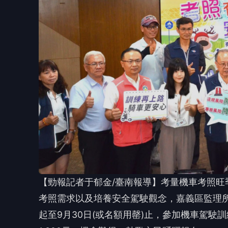
【勁報記者于郁金/臺南報導】考量機車考照
考照需求以及培養安全駕駛觀念，嘉義區監理所
起至9月30日(或名額用罄)止，參加機車駕駛
1,300元，機會難得，鼓勵市民踴躍報名。
嘉義區監理所表示，公路局115年度持續推動
加，減輕民眾參加駕訓負擔，臺南市政府即日起提供
不分族群，報名參加臺南市機車駕訓班並完成
🤔