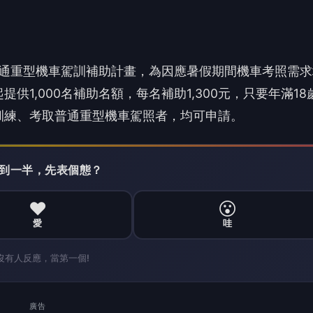
❤️
😮
愛
哇
沒有人反應，當第一個!
廣告