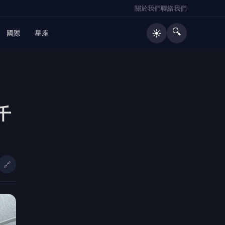
關於我們
聯絡我們
🔍
☀️
國際
星座
🔥 熱門文章
千
八德總院都計變更獲內政部審議通
1
過 桃園市立醫院建設再跨重要里程
碑
蘇一峰絕食現場量血壓遭檢舉 廖偉
2
翔：同樣標準賴清德違反高達11次
🔗
周曉涵挑戰秋香獲胡瓜力讚！台語
3
「講歪也自然」成亮點 陳亞蘭：她
不笑場的
花蓮市大本交通主題公園將開放 魏
4
嘉彥：融合教育與寵物友善空間