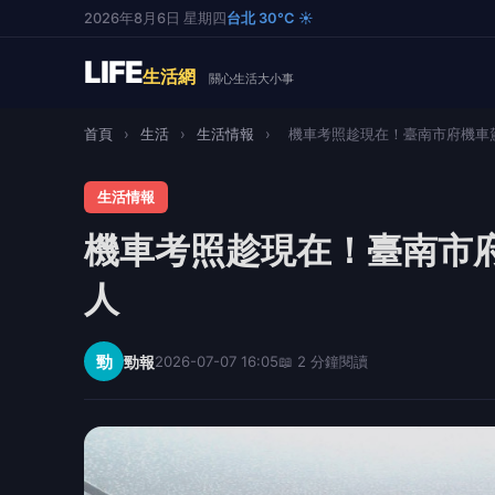
2026年8月6日 星期四
台北 30°C ☀️
LIFE
生活網
關心生活大小事
首頁
›
生活
›
生活情報
›
機車考照趁現在！臺南市府機車駕訓
生活情報
機車考照趁現在！臺南市府
人
勁
勁報
2026-07-07 16:05
📖 2 分鐘閱讀