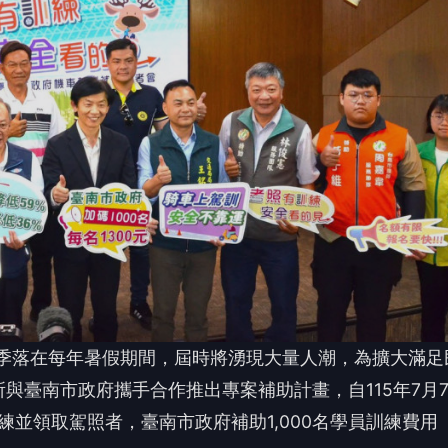
旺季落在每年暑假期間，屆時將湧現大量人潮，為擴大滿足
與臺南市政府攜手合作推出專案補助計畫，自115年7月
訓練並領取駕照者，臺南市政府補助1,000名學員訓練費用
普通重型機車駕訓補助計畫，為因應暑假期間機車考照需求
1,000名補助名額，每名補助1,300元，只要年滿18
訓練、考取普通重型機車駕照者，均可申請。
 讀到一半，先表個態？