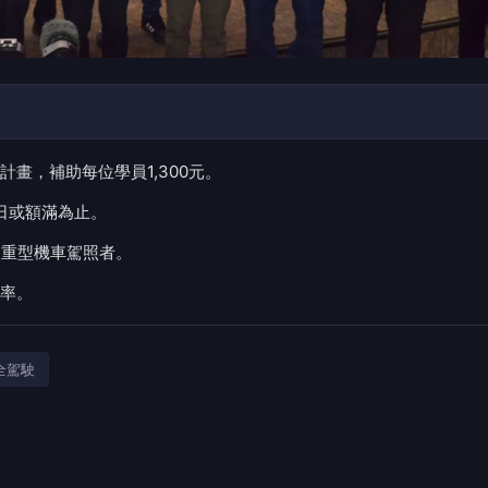
畫，補助每位學員1,300元。
0日或額滿為止。
通重型機車駕照者。
率。
全駕駛