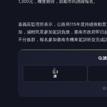
👍
讚
還