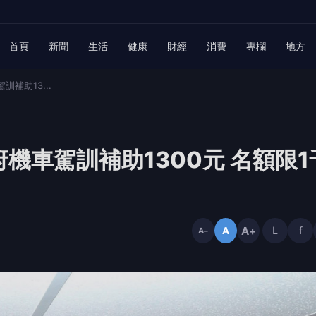
首頁
新聞
生活
健康
財經
消費
專欄
地方
補助13...
機車駕訓補助1300元 名額限1
A+
L
f
A
A−