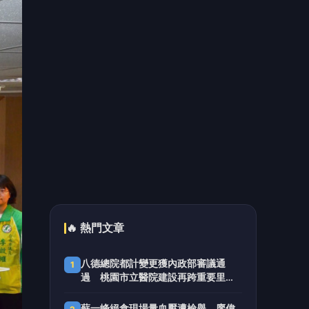
機場捷運橘線加速推進 捷工局赴大
5
里、霧峰現勘打造大台中路網
📰 同分類文章
2026國際木雕藝術展三義登
場 展出5國40名藝術家作品
澎湖外垵5米高金色「躍動海
豚」 絕美公共藝術翻轉西嶼新
地標