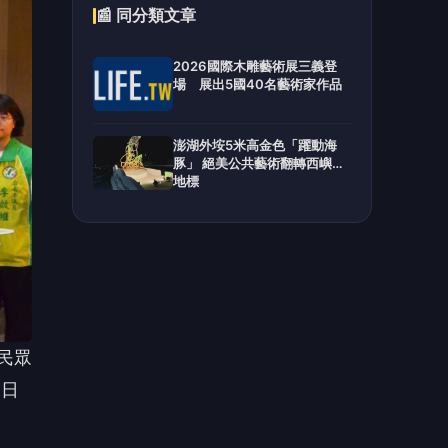
民眾
7日
增
歲、