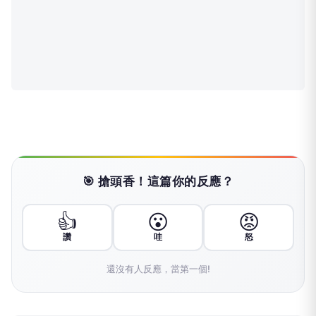
🎯 搶頭香！這篇你的反應？
👍
😮
😡
讚
哇
怒
還沒有人反應，當第一個!