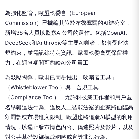
為強化監管，歐盟執委會（European
Commission）已擴編其位於布魯塞爾的AI辦公室，
新增38名人員以監察AI公司的運作。包括OpenAI、
DeepSeek和Anthropic等主要AI業者，都將受此法
規約束，並需記錄特定資訊。歐盟執委會更保留權
力，在調查期間可約談AI公司員工。
為鼓勵揭弊，歐盟已同步推出「吹哨者工具」
（Whistleblower Tool）與「合規工具」
（Compliance Tool），允許科技業工作者和用戶匿
名舉報違法行為。違反人工智能法案的企業將面臨高
額罰款或市場進入限制。歐盟也將追蹤AI模型的利用
情況，以遏止發布情色內容、偽造照片及影片，以及
對公共基礎設施構成網路威脅等非法行為。