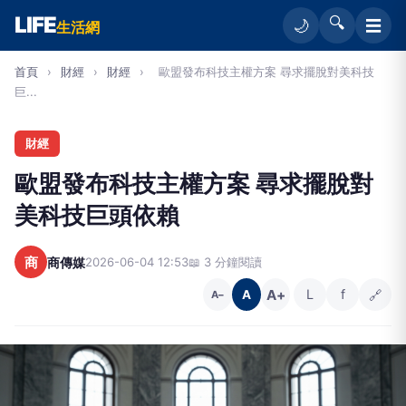
LIFE
🔍
☰
🌙
生活網
首頁
›
財經
›
財經
›
歐盟發布科技主權方案 尋求擺脫對美科技
巨...
財經
歐盟發布科技主權方案 尋求擺脫對
美科技巨頭依賴
商
商傳媒
2026-06-04 12:53
📖 3 分鐘閱讀
A+
L
f
🔗
A
A−