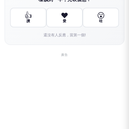
👍
❤️
😮
讚
愛
哇
還沒有人反應，當第一個!
廣告