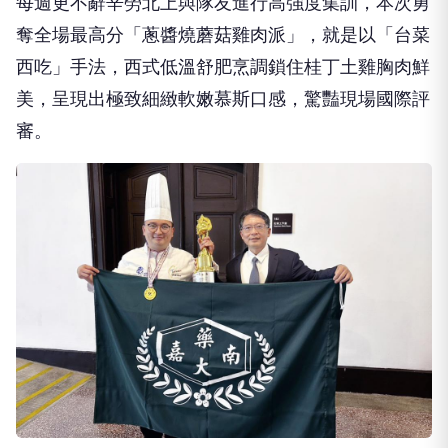
每週更不辭辛勞北上與隊友進行高強度集訓，本次勇
奪全場最高分「蔥醬燒蘑菇雞肉派」，就是以「台菜
西吃」手法，西式低溫舒肥烹調鎖住桂丁土雞胸肉鮮
美，呈現出極致細緻軟嫩慕斯口感，驚豔現場國際評
審。