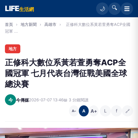
LIFE
🔍
☰
🌙
生活網
首頁
›
地方新聞
›
高雄市
›
正修科大數位系黃若萱勇奪ACP全國
冠軍 ...
地方
正修科大數位系黃若萱勇奪ACP全
國冠軍 七月代表台灣征戰美國全球
總決賽
今
今傳媒
2026-07-07 13:46
📖 3 分鐘閱讀
A+
L
f
🔗
A
A−