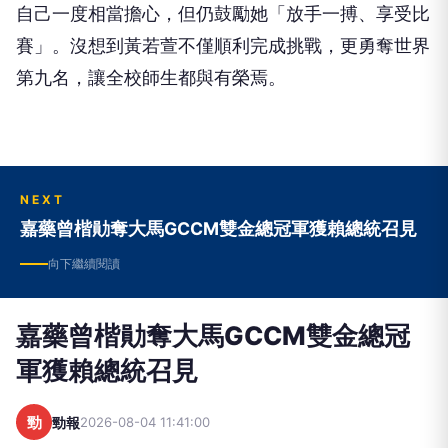
自己一度相當擔心，但仍鼓勵她「放手一搏、享受比
賽」。沒想到黃若萱不僅順利完成挑戰，更勇奪世界
第九名，讓全校師生都與有榮焉。
NEXT
嘉藥曾楷勛奪大馬GCCM雙金總冠軍獲賴總統召見
向下繼續閱讀
嘉藥曾楷勛奪大馬GCCM雙金總冠
軍獲賴總統召見
勁
勁報
2026-08-04 11:41:00