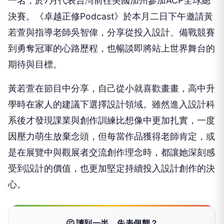
一名，於7月代表台灣前往美國加州參加ACP全球總
決賽。《卓越正修Podcast》於本月二日下午邀請黃
若萱與指導老師吳智偉，分享從投入設計、備戰競賽
到勇奪冠軍的心路歷程，也暢談即將站上世界舞台的
期待與目標。
黃若萱在節目中分享，自己從小就喜歡畫畫，高中升
學時在家人的建議下選擇設計領域。雖然進入設計科
系後才發現課業與創作訓練比想像中更加扎實，一度
因壓力萌生放棄念頭，但每當作品獲得老師肯定，或
是在展覽中與觀展者交流創作理念時，都讓她深刻感
受到設計的價值，也更加堅定持續投入設計創作的決
心。
🤔 讀到一半，先表個態？