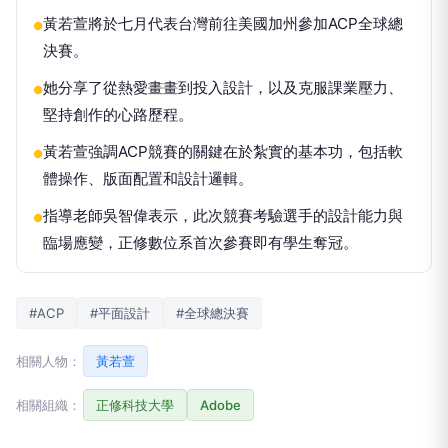
黃若萱將於七月代表台灣前往美國加州參加ACP全球總
●
決賽。
她分享了從熱愛畫畫到投入設計，以及克服課業壓力、
●
堅持創作的心路歷程。
黃若萱強調ACP競賽的關鍵在於紮實的基本功，包括軟
●
體操作、版面配置和設計邏輯。
指導老師吳智偉表示，此次競賽考驗選手的設計能力與
●
臨場應變，正修數位系首次參賽即有學生奪冠。
#ACP
#平面設計
#全球總決賽
相關人物：
黃若萱
相關組織：
正修科技大學
Adobe