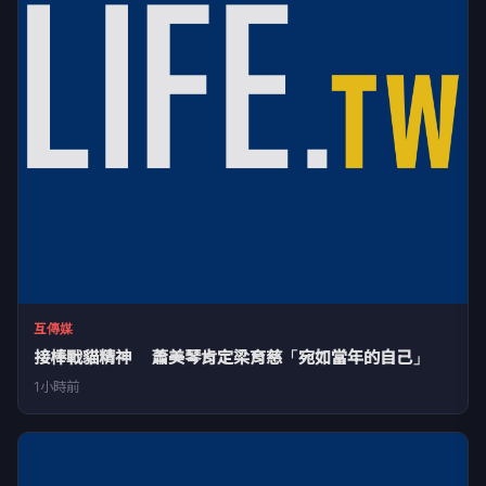
互傳媒
接棒戰貓精神 蕭美琴肯定梁育慈「宛如當年的自己」
1小時前