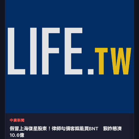
中廣新聞
假冒上海復星股東！律師勾掮客誆能買BNT 狠詐慈濟
10.6億