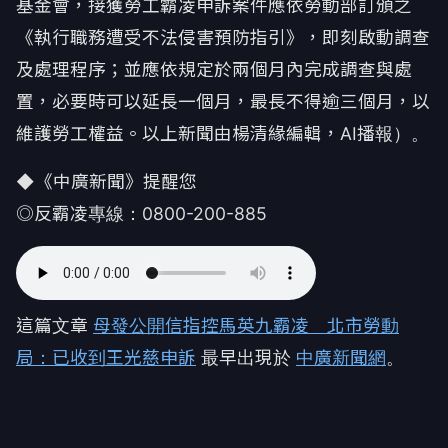
基金會，接獲勞工霸凌申訴案件應依勞動部訂頒之
《執行職務遭受不法侵害預防指引》，即刻啟動調查
及處理程序；並應依規定於兩個月內完成調查與處
置，必要時可以延長一個月，最長不得逾三個月，以
維護勞工權益。以上新聞由楊清緣編輯，AI播報）。
◆《中廣新聞》提醒您
◎反霸凌專線：0800-200-885
這篇文章
母發公開信指控馬英九霸凌 北市勞動
局：已收到王光慈申訴
最早出現於
中廣新聞網
。