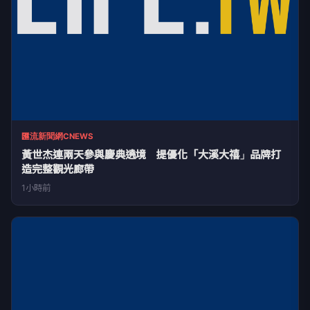
匯流新聞網CNEWS
黃世杰連兩天參與慶典遶境 提優化「大溪大禧」品牌打
造完整觀光廊帶
1小時前