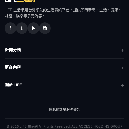
LIFE 生活網是台灣領先的生活資訊平台，提供即時新聞、生活、健康、
財經、娛樂等多元內容。
f
L
▶
📷
新聞分類
新聞
更多內容
生活
地方新聞
健康
關於 LIFE
國際新聞
財經
合作夥伴
星座運勢
消費
關於我們
隱私權政策
服務條款
新聞人物
專欄
聯絡我們
新聞組織
© 2026 LIFE 生活網 All Rights Reserved.
ALL ACCESS HOLDING GROUP