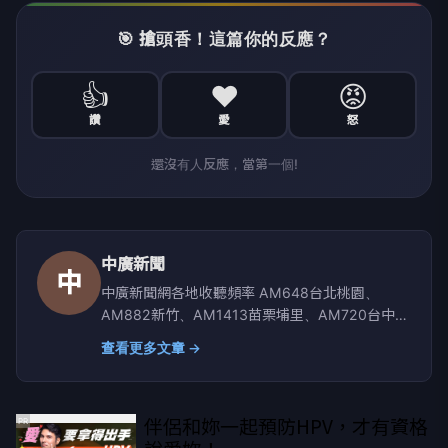
🎯 搶頭香！這篇你的反應？
👍
❤️
😡
讚
愛
怒
還沒有人反應，當第一個!
中廣新聞
中
中廣新聞網各地收聽頻率 AM648台北桃園、
AM882新竹、AM1413苗栗埔里、AM720台中彰
化南投、AM1350嘉義雲林、AM1296台南、
查看更多文章 →
AM864高雄屏東、AM630宜蘭、AM819台東、
AM855花蓮、AM1116玉里
伴侶和妳一起預防HPV，才有資格
PR