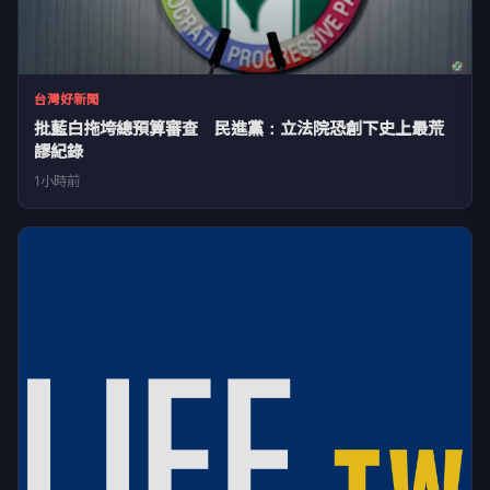
台灣好新聞
批藍白拖垮總預算審查 民進黨：立法院恐創下史上最荒
謬紀錄
1小時前