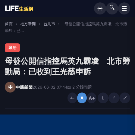
LIFE
🔍
☰
☀️
生活網
首頁
›
地方新聞
›
台北市
›
母發公開信指控馬英九霸凌 北市勞
動局：已...
政治
母發公開信指控馬英九霸凌 北市勞
動局：已收到王光慈申訴
中
中廣新聞
2026-06-02 07:44
📖 2 分鐘閱讀
A+
L
f
🔗
A
A−