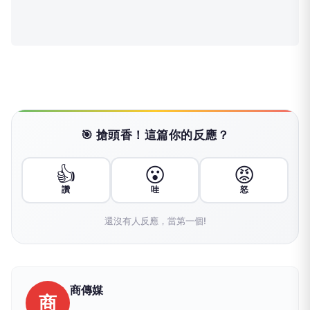
🎯 搶頭香！這篇你的反應？
👍
😮
😡
讚
哇
怒
還沒有人反應，當第一個!
商傳媒
商