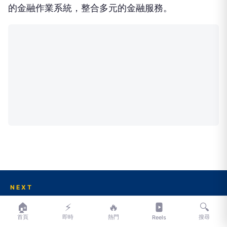
的金融作業系統，整合多元的金融服務。
NEXT
特朗普媒體出清2,628枚比特幣 總虧損達5.55億美
🏠
⚡
🔥
🔍
元
首頁
即時
熱門
搜尋
Reels