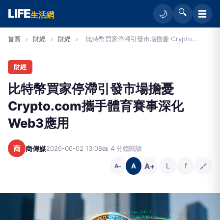
LIFE
🔍
☰
🌙
生活網
首頁
›
財經
›
財經
›
比特幣買家停滯引發市場擔憂 Crypto...
財經
比特幣買家停滯引發市場擔憂
Crypto.com攜手體育賽事深化
Web3應用
商
商傳媒
2026-06-02 13:08
📖 4 分鐘閱讀
A+
L
f
🔗
A
A−