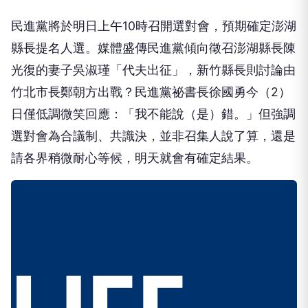
民進黨將於明日上午10時召開選對會，預期確定澎湖
縣長提名人選。媒體盛傳民進黨傾向徵召澎湖縣長陳
光復的妻子吳淑瑾「代夫出征」，新竹縣長則討論由
竹北市長鄭朝方出戰？民進黨祕書長徐國勇今（2）
日僅低調微笑回應：「我不能說（是）錯。」但強調
選對會為合議制、共識決，並非召集人說了算，還是
請各界稍微耐心等候，明天就會有確定結果。