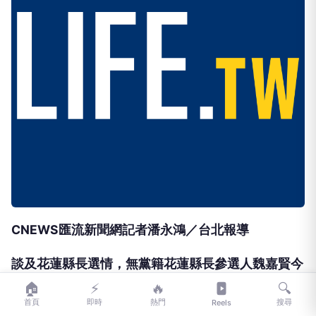
CNEWS匯流新聞網記者潘永鴻／台北報導
談及花蓮縣長選情，無黨籍花蓮縣長參選人魏嘉賢今
（5）日接受《CNEWS匯流新聞網》政論節目《中
🏠
⚡
🔥
🔍
首頁
即時
熱門
搜尋
Reels
午來開匯》主持人黃光芹專訪時表示，花蓮鄉親最重