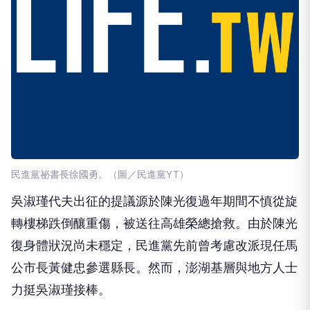
民進黨祕書長徐國勇。（圖／民進黨YT）
吳淑瑾代夫出征的提議源於陳光復過年期間不慎從旋
轉樓梯跌倒釀重傷，被送往高雄榮總搶救。由於陳光
復身體狀況尚未穩定，民進黨先前曾考慮改派現任馬
公市長黃健忠參選縣長。然而，澎湖基層與地方人士
力挺吳淑瑾接棒。