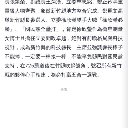
長張鎮榮、副議長王炳漢、立委林思銘、鄭正鈐等重
量級人物齊聚，象徵新竹縣地方整合完成。鄭麗文高
舉新竹縣長參選人、立委徐欣瑩雙手大喊「徐欣瑩必
勝」、「國民黨全壘打」，肯定徐欣瑩作為衛星測量
女博士且擔任立委問政卓越，絕對有前瞻格局與科技
視野，成為新竹縣的科技縣長，主席並強調縣長棒子
不能掉，一定要一棒接一棒，不能辜負縣民對國民黨
支持，在725凱道後在竹縣吹起號角，號召所有新竹
縣的夥伴心手相連，務必打贏五合一選戰。
廣告