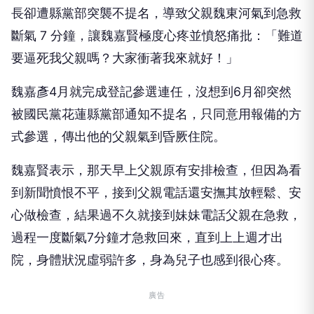
長卻遭縣黨部突襲不提名，導致父親魏東河氣到急救
斷氣 7 分鐘，讓魏嘉賢極度心疼並憤怒痛批：「難道
要逼死我父親嗎？大家衝著我來就好！」
魏嘉彥4月就完成登記參選連任，沒想到6月卻突然
被國民黨花蓮縣黨部通知不提名，只同意用報備的方
式參選，傳出他的父親氣到昏厥住院。
魏嘉賢表示，那天早上父親原有安排檢查，但因為看
到新聞憤恨不平，接到父親電話還安撫其放輕鬆、安
心做檢查，結果過不久就接到妹妹電話父親在急救，
過程一度斷氣7分鐘才急救回來，直到上上週才出
院，身體狀況虛弱許多，身為兒子也感到很心疼。
廣告