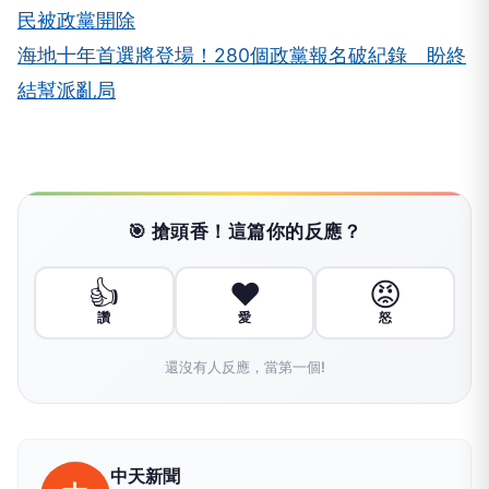
民被政黨開除
海地十年首選將登場！280個政黨報名破紀錄 盼終
結幫派亂局
🎯 搶頭香！這篇你的反應？
👍
❤️
😡
讚
愛
怒
還沒有人反應，當第一個!
中天新聞