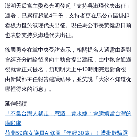
澎湖天后宮主委蔡光明發起「支持吳淑瑾代夫出征」
連署，已累積超過4千份，支持者更在馬公市區掛起
看板力挺吳淑瑾代夫出征。現任馬公市長黃健忠日前
也表態支持吳淑瑾代夫出征。
徐國勇今在黨中央受訪表示，相關提名人選需由選對
會經充分討論後將向中執會提出建議，由中執會通過
後就會正式提名，預期明天上午10時開完選對會後，
由新聞部主任報告建議結果，並笑說「大家不知道從
哪裡得來的消息」。
延伸閱讀
「不當台灣人就走」惹議 賈永婕：會繼續當台灣的
啦啦隊
荷蘭59歲女議員AI修圖「年輕30歲」！遭批欺騙選