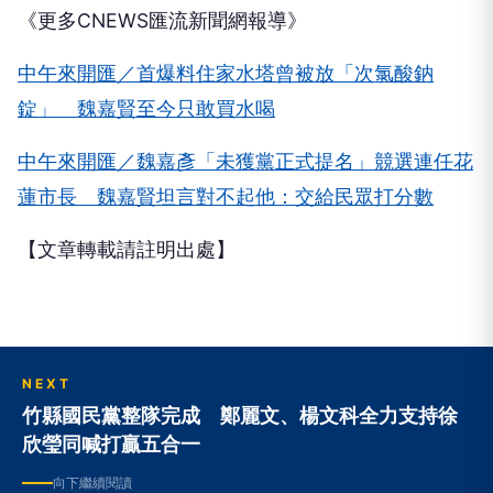
《更多CNEWS匯流新聞網報導》
中午來開匯／首爆料住家水塔曾被放「次氯酸鈉
錠」 魏嘉賢至今只敢買水喝
中午來開匯／魏嘉彥「未獲黨正式提名」競選連任花
蓮市長 魏嘉賢坦言對不起他：交給民眾打分數
【文章轉載請註明出處】
NEXT
竹縣國民黨整隊完成 鄭麗文、楊文科全力支持徐
欣瑩同喊打贏五合一
向下繼續閱讀