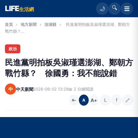
LIFE
🔍
☰
🌙
生活網
首頁
›
地方新聞
›
澎湖縣
›
民進黨明拍板吳淑瑾選澎湖、鄭朝方
戰竹縣？...
政治
民進黨明拍板吳淑瑾選澎湖、鄭朝方
戰竹縣？ 徐國勇：我不能說錯
中
中天新聞
2026-06-02 13:29
📖 2 分鐘閱讀
A+
L
f
🔗
A
A−