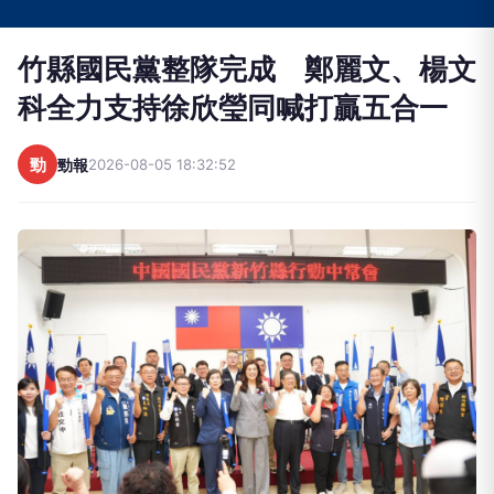
竹縣國民黨整隊完成 鄭麗文、楊文
科全力支持徐欣瑩同喊打贏五合一
勁
勁報
2026-08-05 18:32:52