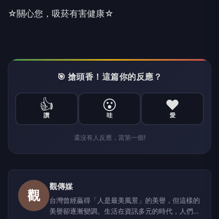
☆關心您，吸菸有害健康☆
🎯 搶頭香！這篇你的反應？
👍
😮
❤️
讚
哇
愛
還沒有人反應，當第一個!
觀傳媒
觀
台灣曾經贏得「人是最美風景」的美譽，但這樣的
美譽卻逐漸變調。生活在資訊多元的時代，人們經