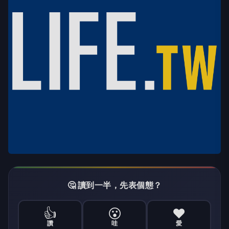
🤔 讀到一半，先表個態？
👍
😮
❤️
讚
哇
愛