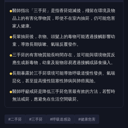
醫師指出「三手菸」是指香菸熄滅後，殘留在環境及物
●
品上的有害化學物質，即使不在室內抽菸，仍可能危害
家人健康。
長輩抽菸後，衣物、頭髮上的毒物可能透過接觸影響幼
●
童，導致長期咳嗽、氣喘反覆發作。
三手菸的有害物質能長時間存在，並可能與環境物質反
●
應生成新毒物，幼童及寵物容易透過接觸或舔食攝入。
長期暴露於三手菸環境可能導致呼吸道慢性發炎、氣喘
●
惡化，甚至提高慢性阻塞性肺病與肺癌風險。
醫師呼籲戒菸是降低三手菸危害最有效的方法，若暫時
●
無法戒菸，應避免在生活空間吸菸。
#二手菸
#三手菸
#呼吸道感染
#健康危害