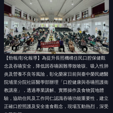
【勁報/彰化報導】為提升長照機構住民口腔保健觀
念及吞嚥安全，降低因吞嚥困難導致嗆咳、吸入性肺
炎及營養不良等風險，彰化榮家日前與臺中榮民總醫
院埔里分院社區醫學部辦理「口腔健康與吞嚥照護衛
教講座」，透過專業講解、實際操作及食物質地體
驗，協助住民及工作同仁認識吞嚥功能重要性，建立
正確口腔照護及安全進食觀念，現場互動熱烈，深受