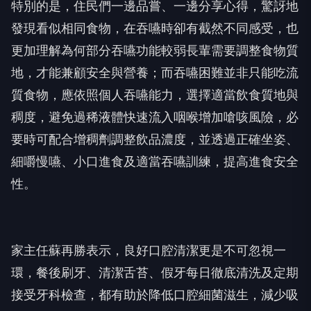
特別的是，住民們一邊品嘗、一邊分享心得，驚訝地
發現看似相同食物，在吞嚥時卻有截然不同感受，也
更加理解為何部分吞嚥功能較弱長輩需要調整食物質
地，才能兼顧安全與營養；而吞嚥困難並非只能吃流
質食物，應依照個人吞嚥能力，選擇適當飲食質地與
稠度，避免過稀液體快速流入咽喉增加嗆咳風險，必
要時可配合增稠劑調整飲品濃度，並透過正確坐姿、
細嚼慢嚥、小口進食及適當吞嚥訓練，提高進食安全
性。
家主任蘇再勝表示，良好口腔清潔更是不可忽視一
環，餐後刷牙、清潔舌苔、假牙每日徹底清洗及定期
接受牙科檢查，都有助於降低口腔細菌滋生，減少吸