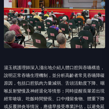
湯玉祺護理師深入淺出地介紹人體口腔與吞嚥構造，
說明正常吞嚥生理機制，並分析高齡者常見吞嚥障礙
原因，包括口腔肌肉力量減弱、舌頭活動度下降、咽
喉反射變慢及神經退化等情形；同時提醒長輩若出現
經常嗆咳、吃飯時間變長、口中殘留食物、體重下降
或反覆肺炎等情況，應儘早接受專業評估，以避免延