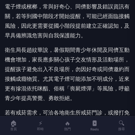
電子煙或檳榔，常與好奇心、同儕影響及錯誤資訊有
關，若等到國中階段才開始提醒，可能已經面臨接觸
風險，因此更需要從國小階段提前建立正確認知，及
早具備辨識危害與自我保護能力。
衛生局長趙紋華說，暑假期間青少年休閒及同儕互動
機會增加，家長應多關心孩子交友情形及活動場所，
提醒孩子避免出入不良場所，勿因好奇或同儕邀約而
接觸成癮物質。尤其電子煙可能添加不明成分，近來
更有摻混依托咪酯、俗稱「喪屍煙彈」等風險，呼籲
青少年提高警覺、勇敢拒絕。
若有戒菸需求，可洽各地衛生所戒菸門診，或撥打免
費戒菸專線0800-63-63-63，由專業團隊提供協
🏠
⚡
🔥
🔍
首頁
即時
熱門
搜尋
Reels
助。