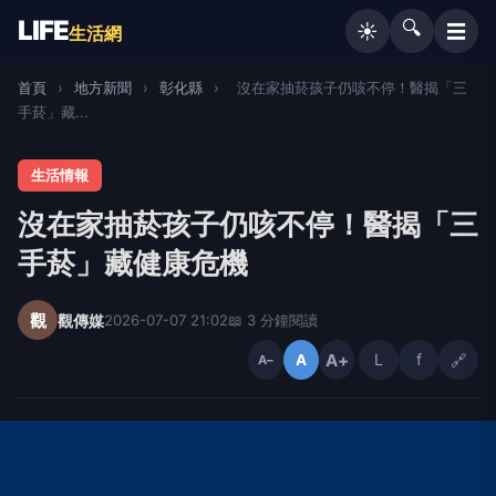
LIFE
🔍
☰
☀️
生活網
首頁
›
地方新聞
›
彰化縣
›
沒在家抽菸孩子仍咳不停！醫揭「三
手菸」藏...
生活情報
沒在家抽菸孩子仍咳不停！醫揭「三
手菸」藏健康危機
觀
觀傳媒
2026-07-07 21:02
📖 3 分鐘閱讀
A+
L
f
🔗
A
A−