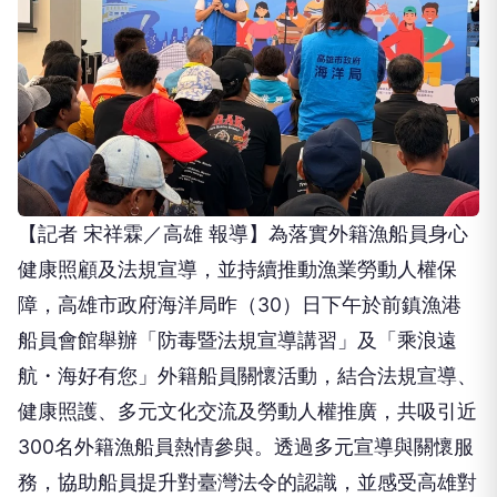
【記者 宋祥霖／高雄 報導】為落實外籍漁船員身心
健康照顧及法規宣導，並持續推動漁業勞動人權保
障，高雄市政府海洋局昨（30）日下午於前鎮漁港
船員會館舉辦「防毒暨法規宣導講習」及「乘浪遠
航・海好有您」外籍船員關懷活動，結合法規宣導、
健康照護、多元文化交流及勞動人權推廣，共吸引近
300名外籍漁船員熱情參與。透過多元宣導與關懷服
務，協助船員提升對臺灣法令的認識，並感受高雄對
外籍船員的重視與關懷，展現打造友善國際漁業港口