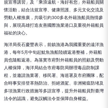
懷活動，結合法規宣導、健康照護、多元文化交流及
勞動人權推廣，共吸引約300多名外籍漁船員熱情參
與，展現高雄打造友善國際漁業港口及重視外籍船員
福祉的決心。
海洋局長石慶豐表示，前鎮漁港為我國重要的遠洋漁
港，每年5月中旬起魷魚漁船陸續返港整補，外籍船
員也隨船返港。為落實市府對外籍船員的照顧及勞動
人權保障，海洋局結合市府毒防局辦理毒品防制課
程，並邀請漁業署、移民署、海巡署及市府團隊，配
合時事安排登革熱防治、拒絕酒駕、非洲豬瘟防堵及
多項漁業行政措施等多語宣導，提升外籍船員對臺灣
法令的認識，避免誤觸法令並保障自身權益。
廣告