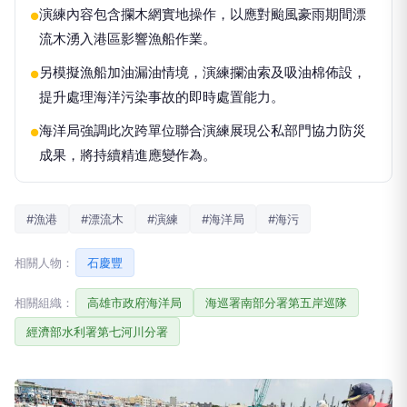
演練內容包含攔木網實地操作，以應對颱風豪雨期間漂
●
流木湧入港區影響漁船作業。
另模擬漁船加油漏油情境，演練攔油索及吸油棉佈設，
●
提升處理海洋污染事故的即時處置能力。
海洋局強調此次跨單位聯合演練展現公私部門協力防災
●
成果，將持續精進應變作為。
#漁港
#漂流木
#演練
#海洋局
#海污
相關人物：
石慶豐
相關組織：
高雄市政府海洋局
海巡署南部分署第五岸巡隊
經濟部水利署第七河川分署