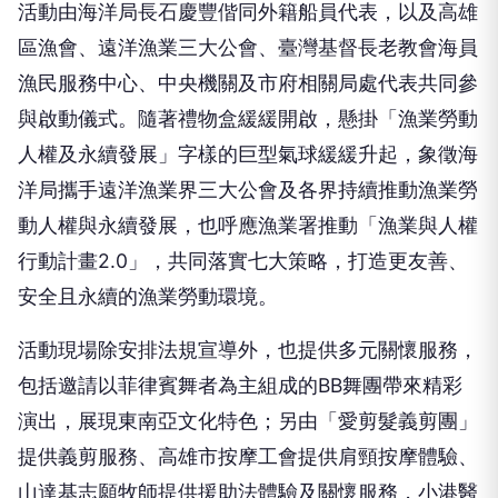
區漁會、遠洋漁業三大公會、臺灣基督長老教會海員
漁民服務中心、中央機關及市府相關局處代表共同參
與啟動儀式。隨著禮物盒緩緩開啟，懸掛「漁業勞動
人權及永續發展」字樣的巨型氣球緩緩升起，象徵海
洋局攜手遠洋漁業界三大公會及各界持續推動漁業勞
動人權與永續發展，也呼應漁業署推動「漁業與人權
行動計畫2.0」，共同落實七大策略，打造更友善、
安全且永續的漁業勞動環境。
活動現場除安排法規宣導外，也提供多元關懷服務，
包括邀請以菲律賓舞者為主組成的BB舞團帶來精彩
演出，展現東南亞文化特色；另由「愛剪髮義剪團」
提供義剪服務、高雄市按摩工會提供肩頸按摩體驗、
山達基志願牧師提供援助法體驗及關懷服務，小港醫
院則提供健康檢測、衛教及保健諮詢，協助船員在返