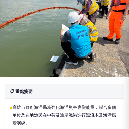
📋 重點摘要
高雄市政府海洋局為強化海洋災害應變能量，聯合多個
●
單位及在地漁民在中芸及汕尾漁港進行漂流木及海污應
變演練。