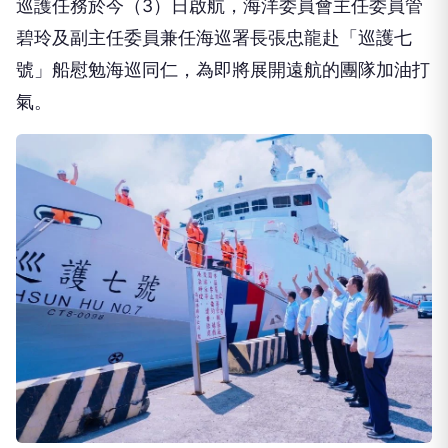
巡護任務於今（3）日啟航，海洋委員會主任委員管
碧玲及副主任委員兼任海巡署長張忠龍赴「巡護七
號」船慰勉海巡同仁，為即將展開遠航的團隊加油打
氣。