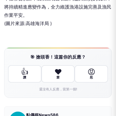
將持續精進應變作為，全力維護漁港設施完善及漁民
作業平安。
(圖片來源:高雄海洋局 )
🎯 搶頭香！這篇你的反應？
👍
❤️
😡
讚
愛
怒
還沒有人反應，當第一個!
點傳媒News586