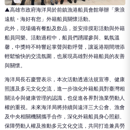
▲高雄市政府海洋局於前鎮漁港船員會館舉辦「乘浪
遠航・海好有您」外籍船員關懷活動。
此外，現場備有餐點及飲品，並安排摸彩活動與外籍
船員同樂。活動過程中，船員們踴躍參與、氣氛溫
馨，中獎時不時響起掌聲與歡呼聲，讓返港期間增添
輕鬆愉快的交流氛圍，也展現高雄對外籍船員的友善
與關懷。
海洋局長石慶豐表示，本次活動透過法規宣導、健康
照護及多元文化交流，進一步強化外籍船員對臺灣相
關法令與健康管理的認識，也促進各界對漁業勞動人
權的重視。未來海洋局將持續與遠洋三大公會、漁會
及中央相關機關攜手合作，深化外籍船員身心照顧、
保障勞動人權及推動多元文化交流，共同打造兼具勞
動人權、產業永續與國際友善形象的港都高雄，讓每