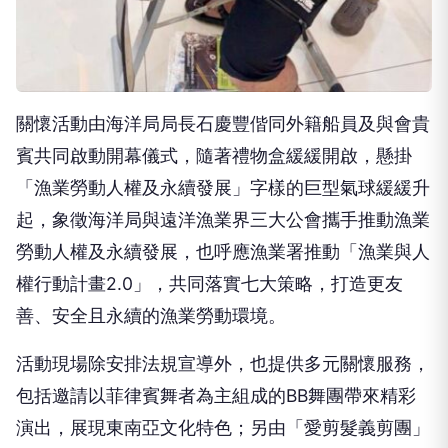
關懷活動由海洋局局長石慶豐偕同外籍船員及與會貴
賓共同啟動開幕儀式，隨著禮物盒緩緩開啟，懸掛
「漁業勞動人權及永續發展」字樣的巨型氣球緩緩升
起，象徵海洋局與遠洋漁業界三大公會攜手推動漁業
勞動人權及永續發展，也呼應漁業署推動「漁業與人
權行動計畫2.0」，共同落實七大策略，打造更友
善、安全且永續的漁業勞動環境。
活動現場除安排法規宣導外，也提供多元關懷服務，
包括邀請以菲律賓舞者為主組成的BB舞團帶來精彩
演出，展現東南亞文化特色；另由「愛剪髮義剪團」
提供義剪服務、「高雄市按摩工會」提供肩頸按摩體