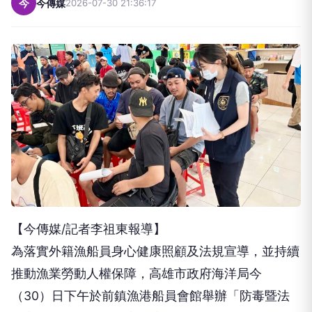
【今傳媒/記者李祖東報導】
為落實外籍漁船員身心健康照顧及法規宣導，並持續
推動漁業勞動人權保障，高雄市政府海洋局今
（30）日下午於前鎮漁港船員會館舉辦「防毒暨法
規宣導講習」及「乘浪遠航・海好有您」外籍船員關