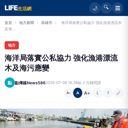
LIFE
🔍
☰
🌙
生活網
首頁
›
地方新聞
›
高雄市
›
海洋局落實公私協力 強化漁港漂流木
及海...
地方
海洋局落實公私協力 強化漁港漂流
木及海污應變
點
點傳媒News586
2026-07-08 18:38
📖 2 分鐘閱讀
A+
L
f
🔗
A
A−