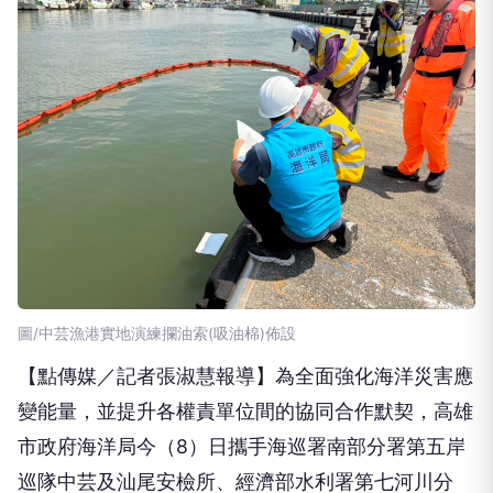
圖/中芸漁港實地演練攔油索(吸油棉)佈設
【點傳媒／記者張淑慧報導】為全面強化海洋災害應
變能量，並提升各權責單位間的協同合作默契，高雄
市政府海洋局今（8）日攜手海巡署南部分署第五岸
巡隊中芸及汕尾安檢所、經濟部水利署第七河川分