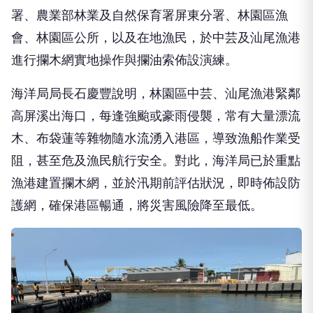
署、農業部林業及自然保育署屏東分署、林園區漁
會、林園區公所，以及在地漁民，於中芸及汕尾漁港
進行攔木網實地操作與攔油索佈設演練。
海洋局局長石慶豐說明，林園區中芸、汕尾漁港緊鄰
高屏溪出海口，每逢強颱或豪雨侵襲，常有大量漂流
木、布袋蓮等雜物隨水流湧入港區，導致漁船作業受
阻，甚至危及漁民航行安全。對此，海洋局已於重點
漁港建置攔木網，並於汛期前評估狀況，即時佈設防
護網，確保港區暢通，將災害風險降至最低。