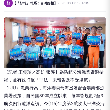
好
【『好報』報系：台灣好報】
2026-08-03 19:17:19
【記者 王雯玲／高雄 報導】為防範公海漁業資源枯
竭，並有效打擊「非法、未報告及不受規範」
（IUU）漁業行為，海洋委員會海巡署配合農業部漁
業署政策，自民國89年成立以來，每年皆規劃2至3
航次例行遠洋巡護。今(115)年度第2航次太平洋公海