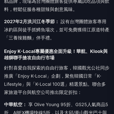
糕品牌，現場為台灣團體旅客提供專屬試吃品項與飲
料，輕鬆征服各種甜辣與創意風味。
2027年2月洪川江冬季節：
設有台灣團體旅客專用
冰釣區與徒手抓鱒魚場次，並可免費獲得江原道特產
「三養辣雞麵」伴手禮。
Enjoy K-Local專屬優惠全面升級！華航、Klook與
雄獅聯手搶攻自由行市場
針對喜愛自我探索的自由行旅客，韓國觀光公社同步
推廣「Enjoy K-Local」企劃，聚焦韓國日常「K-
Lifestyle」與「K-Local 100選」精選景點。聯合多
家旅遊平台與航空公司推出限定折扣：
中華航空：
享 Olive Young 95折、GS25人氣商品5
折、AREX機場快線5折，以及大邱/釜山觀光巴士與