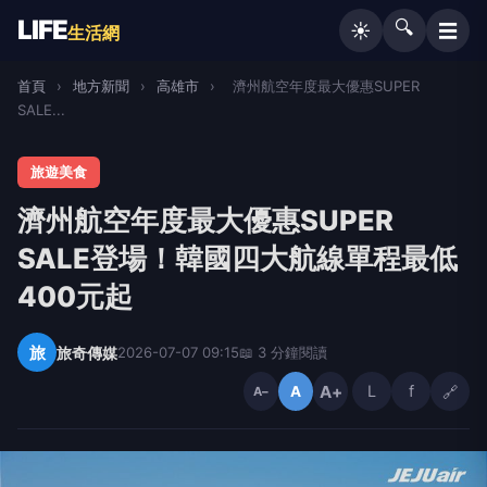
LIFE
🔍
☰
☀️
生活網
首頁
›
地方新聞
›
高雄市
›
濟州航空年度最大優惠SUPER
SALE...
旅遊美食
濟州航空年度最大優惠SUPER
SALE登場！韓國四大航線單程最低
400元起
旅
旅奇傳媒
2026-07-07 09:15
📖 3 分鐘閱讀
A+
L
f
🔗
A
A−