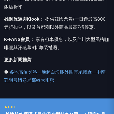
飯店折扣。
雄獅旅遊與Klook：
提供韓國票券/一日遊最高800
元折扣金，以及首都圈以外商品最高7折優惠。
K-FANS會員：
享有租車優惠，以及仁川大型風格咖
啡廳與汗蒸幕9折尊榮禮遇。
更多新聞推薦
●
各地高溫炎熱 晚起白海豚外圍雲系接近 中南
部明晨留意局部較大雨勢
NEXT