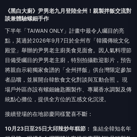
《黑白大廚》尹男老九月登陸全州！親製拌飯交流對
談兼體驗螺鈿手作
下半年「TAIWAN ONLY」計畫中最令人矚目的亮
點，莫過於2026年9月7日於全州市「韓國傳統文化
殿堂」舉辦的尹男老主廚美食見面會。因人氣料理節
目備受矚目的尹男老主廚，特別拍攝歡迎影片，預告
將親自示範獨家食譜的「全州拌飯」供台灣限定參加
者品嚐，並展開台韓飲食文化對談與互動合照 。現
場戶外區亦設有螺鈿鑰匙圈製作、專屬香水調製及傳
統點心攤位，提供全方位的五感文化沉浸。
接續登場的在地節慶同樣驚喜不斷：
10月23日至25日大邱辣炒年糕節：
集結全韓知名年