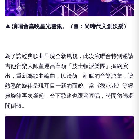
▲ 演唱會當晚星光雲集。（圖：尚時代文創娛樂）
為了讓經典歌曲呈現全新風貌，此次演唱會特別邀請
吉他音樂大師董運昌率領「波士頓派樂團」擔綱演
出，重新為歌曲編曲，以清新、細膩的音樂語彙，讓
熟悉的旋律呈現耳目一新的面貌。當《魯冰花》等經
典旋律再次響起，台下歌迷也跟著哼唱，時間彷彿瞬
間倒轉。