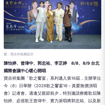
圖：寶吉祥集團提供
陳怡婷、曾瑋中、郭忠祐、李芷婷 8/8、8/9 台北
國際會議中心暖心開唱
寶吉祥集團「歌之饗宴」系列邁入第16屆，主辦單位
今（8）日舉辦《2026歌之饗宴16－真愛無價演唱
會》記者會。適逢父親節前夕，特別邀請療癒歌后陳
怡婷、必巡歌王曾瑋中、實力派唱將郭忠祐、以及新