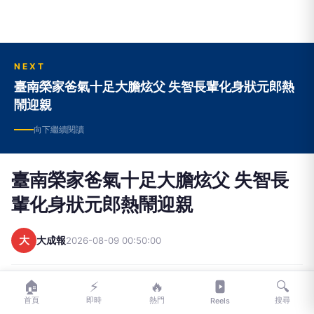
NEXT
臺南榮家爸氣十足大膽炫父 失智長輩化身狀元郎熱
鬧迎親
向下繼續閱讀
臺南榮家爸氣十足大膽炫父 失智長
輩化身狀元郎熱鬧迎親
大
大成報
2026-08-09 00:50:00
🏠
⚡
🔥
🔍
首頁
即時
熱門
搜尋
Reels