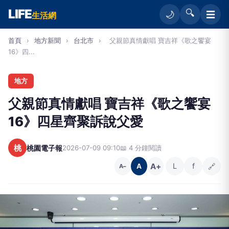
LIFE
🔍
☰
🌙
生活網
首頁
›
地方新聞
›
台北市
›
父親節真情獻唱 寶吉祥《歌之饗宴
16》四...
地方
父親節真情獻唱 寶吉祥《歌之饗宴
16》四星齊聚訴說父愛
桃
桃園電子報
2026-07-09 09:10
📖 4 分鐘閱讀
A+
L
f
🔗
A
A−