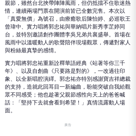
親節，雖然台北挾帶陣陣風雨，但仍抵擋不住歌迷熱
情，連續兩場門票在開演前皆已全數完售。本次以
「真愛無價」為號召，由療癒歌后陳怡婷、必巡歌王
曾瑋中、實力唱將郭忠祐與華納唱片新秀李芷婷同
台，並特別邀請創作團體李吳兄弟共襄盛舉。首場在
風雨中以溫暖動人的歌聲陪伴現場觀眾，傳遞對家人
與粉絲最真摯的感情。
實力唱將郭忠祐重新詮釋華語經典《站著等你三千
年》、以及自創曲
《只要路是對的》
，一改過往印
象、以全新唱腔演繹。
郭忠祐亦特別感謝寶吉祥總裁
的支持，造就此回耳目一新編曲，盼能突破自我給觀
眾不同感受；他也趁著父親節感性向天上的爸爸喊
話：「堅持下去就會看到希望！」真情流露動人場
面。
廣告