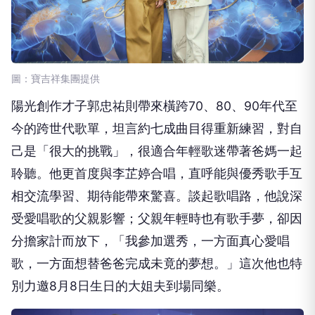
圖：寶吉祥集團提供
陽光創作才子郭忠祐則帶來橫跨70、80、90年代至
今的跨世代歌單，坦言約七成曲目得重新練習，對自
己是「很大的挑戰」，很適合年輕歌迷帶著爸媽一起
聆聽。他更首度與李芷婷合唱，直呼能與優秀歌手互
相交流學習、期待能帶來驚喜。談起歌唱路，他說深
受愛唱歌的父親影響；父親年輕時也有歌手夢，卻因
分擔家計而放下，「我參加選秀，一方面真心愛唱
歌，一方面想替爸爸完成未竟的夢想。」這次他也特
別力邀8月8日生日的大姐夫到場同樂。