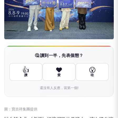
🤔 讀到一半，先表個態？
👍
❤️
😮
讚
愛
哇
還沒有人反應，當第一個!
圖：寶吉祥集團提供