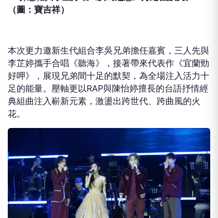
（圖：寶吉祥）
本次更力邀新生代組合李吳兄弟擔任嘉賓，三人先與
李芷婷攜手合唱《聽海》，接著帶來代表作《宜蘭勁
好呷》，展現兄弟間十足的默契，為全場注入活力十
足的能量。壓軸更以
RAP
與陳怡婷擅長的台語抒情經
典組曲注入嶄新元素，激盪出跨世代、跨曲風的火
花。