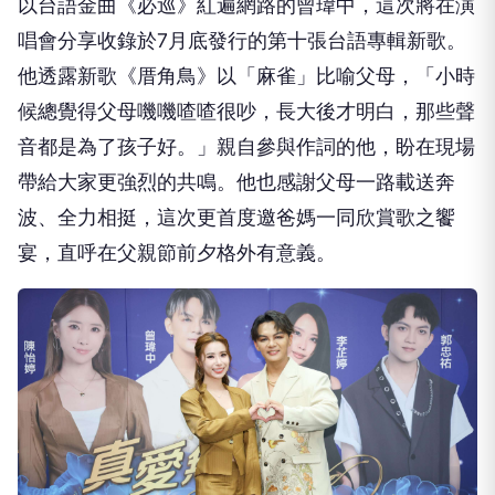
以台語金曲《必巡》紅遍網路的曾瑋中，這次將在演
唱會分享收錄於7月底發行的第十張台語專輯新歌。
他透露新歌《厝角鳥》以「麻雀」比喻父母，「小時
候總覺得父母嘰嘰喳喳很吵，長大後才明白，那些聲
音都是為了孩子好。」親自參與作詞的他，盼在現場
帶給大家更強烈的共鳴。他也感謝父母一路載送奔
波、全力相挺，這次更首度邀爸媽一同欣賞歌之饗
宴，直呼在父親節前夕格外有意義。