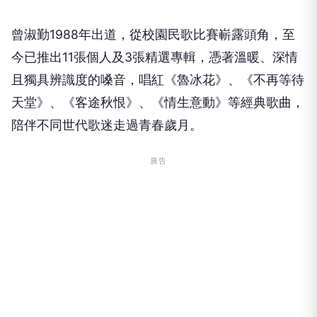
曾淑勤
1988
年出道，從校園民歌比賽嶄露頭角，至
今已推出
11
張個人及
3
張精選專輯，憑著溫暖、深情
且獨具辨識度的嗓音，唱紅《魯冰花》、《不再等待
天堂》、《客途秋恨》、《情生意動》等經典歌曲，
陪伴不同世代歌迷走過青春歲月。
廣告