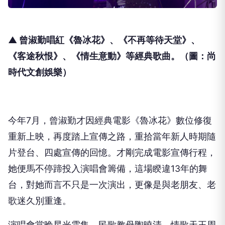
▲ 曾淑勤唱紅《魯冰花》、《不再等待天堂》、
《客途秋恨》、《情生意動》等經典歌曲。（圖：尚
時代文創娛樂）
今年
7
月，曾淑勤才因經典電影《魯冰花》數位修復
重新上映，再度踏上宣傳之路，重拾當年新人時期隨
片登台、四處宣傳的回憶。才剛完成電影宣傳行程，
她便馬不停蹄投入演唱會籌備，這場睽違
13
年的舞
台，對她而言不只是一次演出，更像是與老朋友、老
歌迷久別重逢。
演唱會當晚星光雲集，民歌教母陶曉清、情歌天王周