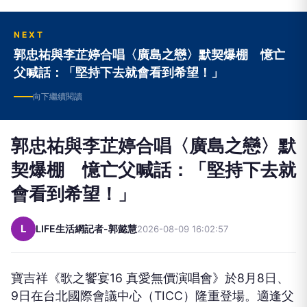
NEXT
郭忠祐與李芷婷合唱〈廣島之戀〉默契爆棚 憶亡
父喊話：「堅持下去就會看到希望！」
向下繼續閱讀
郭忠祐與李芷婷合唱〈廣島之戀〉默
契爆棚 憶亡父喊話：「堅持下去就
會看到希望！」
L
LIFE生活網記者-郭懿慧
2026-08-09 16:02:57
寶吉祥《歌之饗宴
16
真愛無價演唱會》於
8
月
8
日、
9
日在台北國際會議中心（
TICC
）隆重登場。適逢父