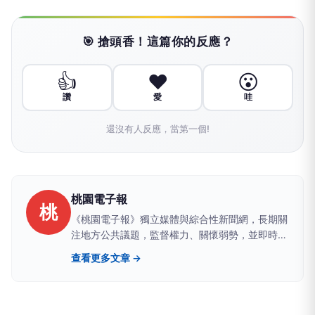
🎯 搶頭香！這篇你的反應？
👍
❤️
😮
讚
愛
哇
還沒有人反應，當第一個!
桃園電子報
桃
《桃園電子報》獨立媒體與綜合性新聞網，長期關
注地方公共議題，監督權力、關懷弱勢，並即時追
蹤全國重大新聞事件，持續報導與民眾生活密切相
查看更多文章 →
關的重要資訊。