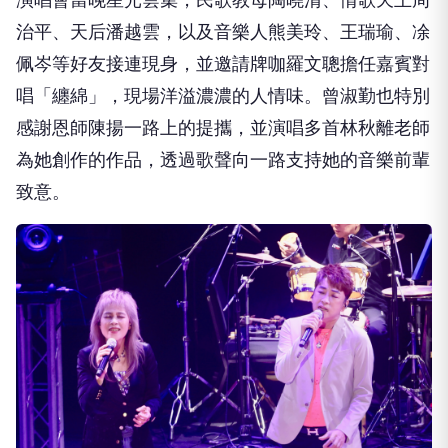
治平、天后潘越雲，以及音樂人熊美玲、王瑞瑜、凃
佩岑等好友接連現身，並邀請牌咖羅文聰擔任嘉賓對
唱「纏綿」，現場洋溢濃濃的人情味。曾淑勤也特別
感謝恩師陳揚一路上的提攜，並演唱多首林秋離老師
為她創作的作品，透過歌聲向一路支持她的音樂前輩
致意。