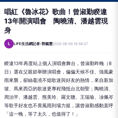
唱紅《魯冰花》歌曲！曾淑勤睽違
13年開演唱會 陶曉清、潘越雲現
身
L
LIFE生活網記者-郭懿慧
2026-08-09 16:58:27
睽違
13
年再度站上個人演唱會舞台，曾淑勤昨晚（
8
日）選在父親節舉辦演唱會，偏偏天候不佳、強風豪
雨來襲，卻絲毫澆不熄歌迷與好友的熱情，來自新加
坡、馬來西亞的歌迷更專程飛抵台北朝聖；陶曉清、
周治平、潘越雲、熊美玲、羅文聰、王瑞瑜、凃佩岑
等歌手好友也不畏風雨到場力挺，讓曾淑勤感動直呼
「這一晚，等了太久，也值得了！」