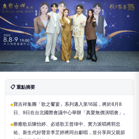
📋 重點摘要
寶吉祥集團「歌之饗宴」系列邁入第16屆，將於8月8
●
日、9日在台北國際會議中心舉辦「真愛無價演唱會」。
療癒歌后陳怡婷、必巡歌王曾瑋中、實力派唱將郭忠
●
祐、新生代好聲音李芷婷將同台獻唱，並分享與父親節