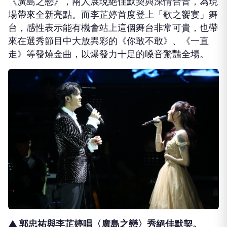
《廣島之戀》，兩人展現絕佳默契與深情合音，為現
場帶來全新亮點。而
李芷婷首度登上「歌之饗宴」舞
台，
感性表示能有機會站上這個舞台非常可貴，
也帶
來在選秀節目中大放異彩的《你敢不敢》、《一直
走》等發燒金曲，以爆發力十足的嗓音驚豔全場。
▲ 郭忠祐與李芷婷唱〈廣島之戀〉秀絕佳默契。