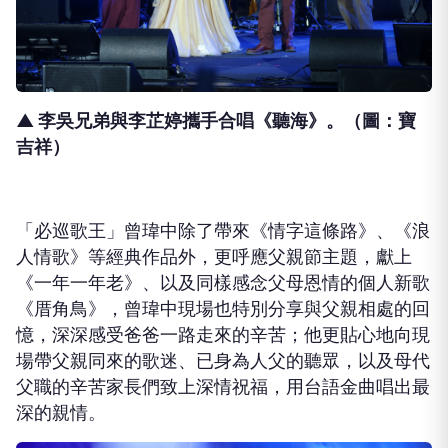
▲ 李吳兄弟與李芷婷攜手合唱《聽海》。（圖：寶
吉祥）
「必巡歌王」曾瑋中
除了帶來《情字這條路》、《浪
人情歌》等經典作品外，更呼應父親節主題
，獻上
《一年一年老》、以及同樣感念父母恩情的個人新歌
《厝角鳥》，
曾瑋中現場也特別分享與父親相處的回
憶，深深感受爸爸一路走來的辛苦；他更貼心地向現
場帶父親同來的歌迷、已身為人父的聽眾，以及母代
父職的辛苦家長們致上深情祝福，用台語金曲唱出最
深的親情。