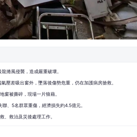
2級龍捲風侵襲，造成嚴重破壞。
極端氣壓差吸出窗外，墜落後傷勢危重，仍在加護病房搶救。
地窗被撕碎，現場一片狼藉。
失聯、5名群眾重傷，經濟損失約4.5億元。
救、救治及災後處理工作。