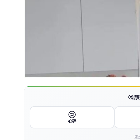
🤔
😢
心碎
還