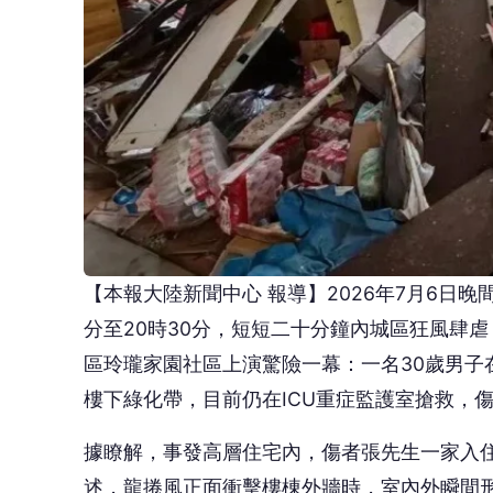
【本報大陸新聞中心 報導】2026年7月6日晚
分至20時30分，短短二十分鐘內城區狂風肆
區玲瓏家園社區上演驚險一幕：一名30歲男子
樓下綠化帶，目前仍在ICU重症監護室搶救，
據瞭解，事發高層住宅內，傷者張先生一家入
述，龍捲風正面衝擊樓棟外牆時，室內外瞬間