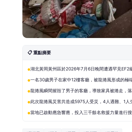
📋 重點摘要
湖北黃岡黃州區於2026年7月6日晚間遭遇罕見EF
●
一名30歲男子在家中12樓客廳，被龍捲風形成的
●
龍捲風瞬間摧毀了男子的客廳，導致家具被捲走，落
●
此次龍捲風災害共造成5975人受災，4人遇難、1人
●
當地已啟動應急響應，投入三千餘名救援力量進行搜
●