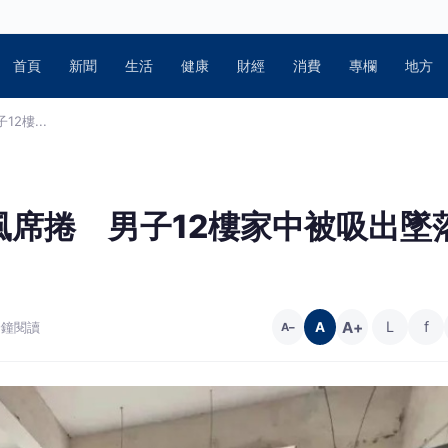
首頁
新聞
生活
健康
財經
消費
專欄
地方
2樓...
席捲 男子12樓家中被吸出墜
A+
L
f
 分鐘閱讀
A
A−