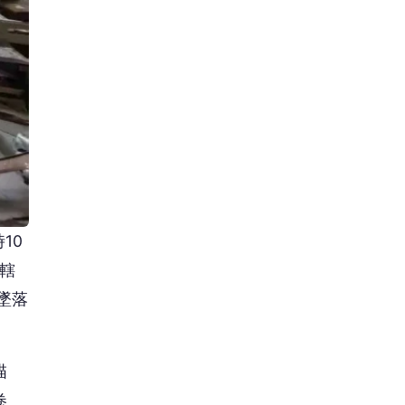
10
轄
墜落
描
卷