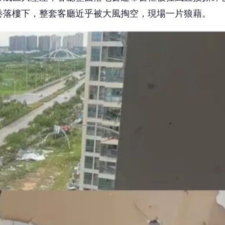
卷落樓下，整套客廳近乎被大風掏空，現場一片狼藉。