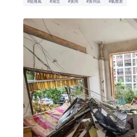
#龍捲風
#湖北
#黃岡
#黃州區
#氣壓差