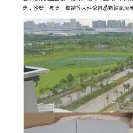
走，沙發、餐桌、櫃體等大件傢俱悉數被氣流