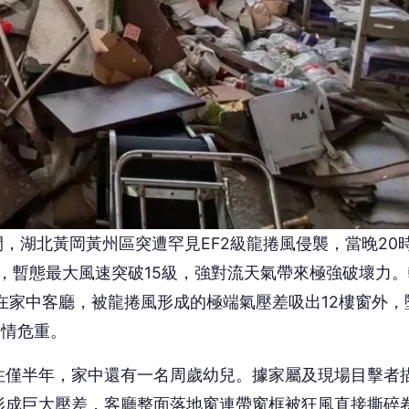
間，湖北黃岡黃州區突遭罕見EF2級龍捲風侵襲，當晚20時
虐，暫態最大風速突破15級，強對流天氣帶來極強破壞力。
在家中客廳，被龍捲風形成的極端氣壓差吸出12樓窗外，
傷情危重。
住僅半年，家中還有一名周歲幼兒。據家屬及現場目擊者
形成巨大壓差，客廳整面落地窗連帶窗框被狂風直接撕碎