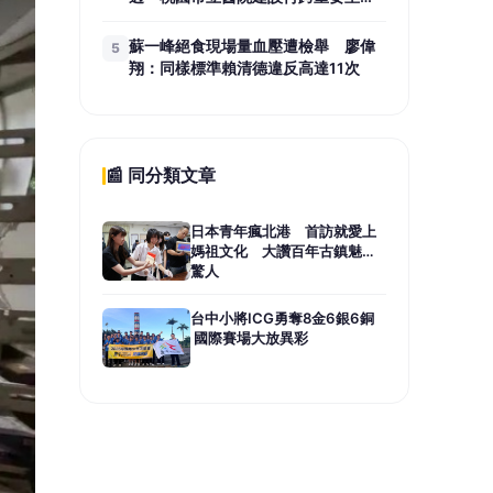
碑
蘇一峰絕食現場量血壓遭檢舉 廖偉
5
翔：同樣標準賴清德違反高達11次
📰 同分類文章
日本青年瘋北港 首訪就愛上
媽祖文化 大讚百年古鎮魅力
驚人
台中小將ICG勇奪8金6銀6銅
國際賽場大放異彩