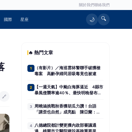
關於我們
聯絡我們
🔍
🌙
國際
星座
🔥 熱門文章
落
（有影片）／海巡雲林警聯手破獲槍
1
毒案 高齡孕婦同居吸毒竟也被逮
【一週天氣】中颱白海豚逼近 4縣市
2
暴風侵襲率逾40％、最快明晚發布海
🔗
警
周曉涵挑戰秋香獲胡瓜力讚！台語
3
「講歪也自然」成亮點 陳亞蘭：她
不笑場的
八德總院都計變更獲內政部審議通
4
過 桃園市立醫院建設再跨重要里程