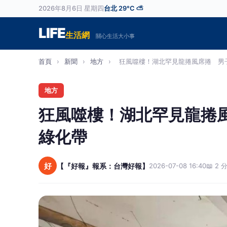
2026年8月6日 星期四
台北 29°C ⛅
LIFE
生活網
關心生活大小事
首頁
›
新聞
›
地方
›
狂風噬樓！湖北罕見龍捲風席捲 男子1
地方
狂風噬樓！湖北罕見龍捲風
綠化帶
好
【『好報』報系：台灣好報】
2026-07-08 16:40
📖 2