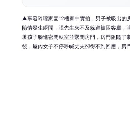
▲事發玲瓏家園12樓家中實拍，男子被吸出的
險情發生瞬間，張先生來不及躲避被困客廳，
著孩子躲進密閉臥室並緊閉房門，房門阻隔了
後，屋內女子不停呼喊丈夫卻得不到回應，房