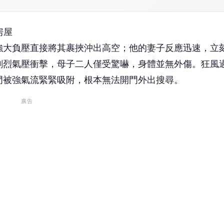
房屋
強大負壓直接將其裹挾沖出高空；他的妻子反應迅速，立
劇烈氣壓衝擊，母子二人僅受驚嚇，身體並無外傷。狂風
門被強氣流緊緊吸附，根本無法開門外出搜尋。
廣告