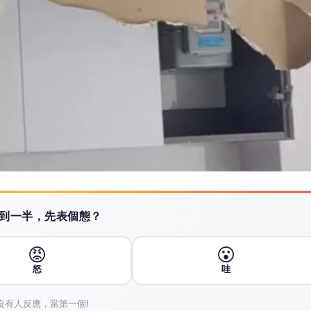
 讀到一半，先表個態？
😡
😮
怒
哇
沒有人反應，當第一個!