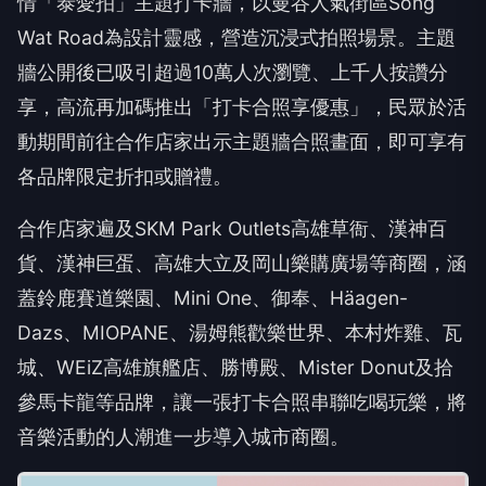
情「泰愛拍」主題打卡牆，以曼谷人氣街區Song
Wat Road為設計靈感，營造沉浸式拍照場景。主題
牆公開後已吸引超過10萬人次瀏覽、上千人按讚分
享，高流再加碼推出「打卡合照享優惠」，民眾於活
動期間前往合作店家出示主題牆合照畫面，即可享有
各品牌限定折扣或贈禮。
合作店家遍及SKM Park Outlets高雄草衙、漢神百
貨、漢神巨蛋、高雄大立及岡山樂購廣場等商圈，涵
蓋鈴鹿賽道樂園、Mini One、御奉、Häagen-
Dazs、MIOPANE、湯姆熊歡樂世界、本村炸雞、瓦
城、WEiZ高雄旗艦店、勝博殿、Mister Donut及拾
參馬卡龍等品牌，讓一張打卡合照串聯吃喝玩樂，將
音樂活動的人潮進一步導入城市商圈。