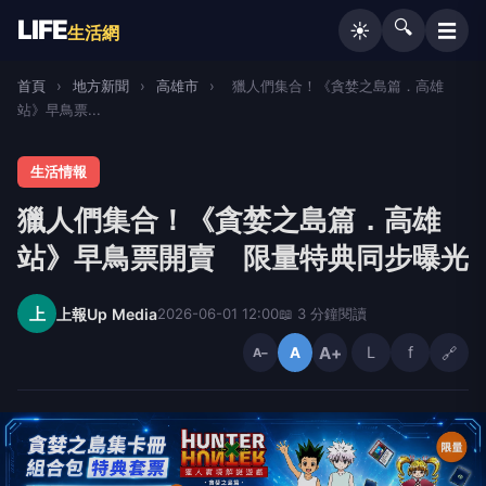
LIFE
🔍
☰
☀️
生活網
首頁
›
地方新聞
›
高雄市
›
獵人們集合！《貪婪之島篇．高雄
站》早鳥票...
生活情報
獵人們集合！《貪婪之島篇．高雄
站》早鳥票開賣 限量特典同步曝光
上
上報Up Media
2026-06-01 12:00
📖 3 分鐘閱讀
A+
L
f
🔗
A
A−