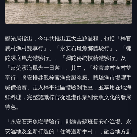
觀光局指出，今年共推出五大主題遊程，包括「梓官
農村漁村雙享行」、「永安石斑魚鄉體驗行」、「彌
陀漯底風光體驗行」、「彌陀傳統技藝體驗行」及
「茄萣濱海風光一日遊」。其中，「梓官農村漁村雙
享行」將安排參觀梓官漁會製冰廠、體驗漁市場糶手
喊價拍賣、走入梓平社區體驗剝毛豆，並享用在地海
鮮料理，完整認識梓官從漁港作業到食魚文化的發展
特色。
「永安石斑魚鄉體驗行」則結合蘇班長安心漁場、永
安濕地及全新打造的「住海邊新手村」，融合地方創