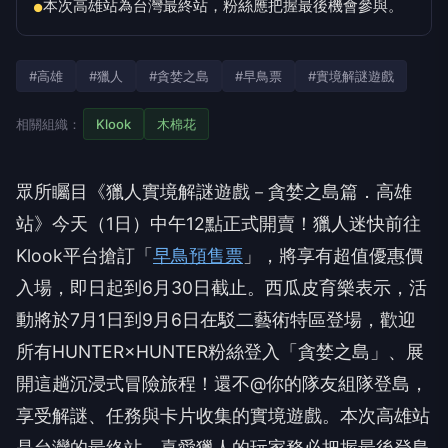
本次高雄站為台灣最終站，粉絲應把握最後機會參與。
●
#高雄
#獵人
#貪婪之島
#早鳥票
#實境解謎遊戲
相關組織：
Klook
木棉花
眾所矚目《獵人實境解謎遊戲－貪婪之島篇．高雄
站》今天（1日）中午12點正式開賣！獵人迷快前往
Klook平台搶訂「
早鳥預售票
」，將享有超值優惠價
入場，即日起到6月30日截止。西瓜皮育樂表示，活
動將於7月1日到9月6日在駁二藝術特區登場，歡迎
所有HUNTER×HUNTER粉絲登入「貪婪之島」、展
開這趟沉浸式冒險旅程！還不@你的隊友組隊登島，
享受解謎、任務與卡片收集的實境遊戲。本次高雄站
是台灣的最終站，喜愛獵人的玩家務必把握最後登島