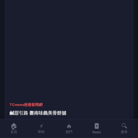
互傳媒
斗六警父親節獻暖 向警察爸爸致敬致謝
1小時前
🏠
⚡
🔥
🔍
首頁
即時
熱門
搜尋
Reels