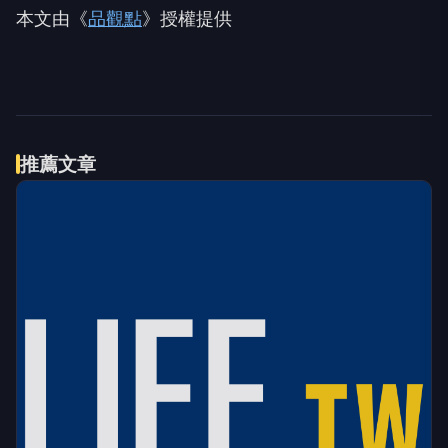
本文由《
品觀點
》授權提供
伴侶和妳一起預防HPV，才有資格
PR
說愛妳！
台灣癌症基金會
帶著皮克敏一起出門吧
PR
Pikmin Bloom
立即諮詢HPV！是對自己健康最好
PR
的投資，把握現在不嫌晚！
台灣癌症基金會
推薦文章