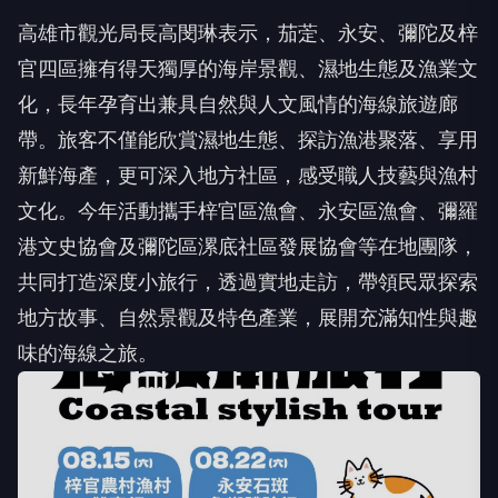
高雄市觀光局長高閔琳表示，茄萣、永安、彌陀及梓
官四區擁有得天獨厚的海岸景觀、濕地生態及漁業文
化，長年孕育出兼具自然與人文風情的海線旅遊廊
帶。旅客不僅能欣賞濕地生態、探訪漁港聚落、享用
新鮮海產，更可深入地方社區，感受職人技藝與漁村
文化。今年活動攜手梓官區漁會、永安區漁會、彌羅
港文史協會及彌陀區漯底社區發展協會等在地團隊，
共同打造深度小旅行，透過實地走訪，帶領民眾探索
地方故事、自然景觀及特色產業，展開充滿知性與趣
味的海線之旅。