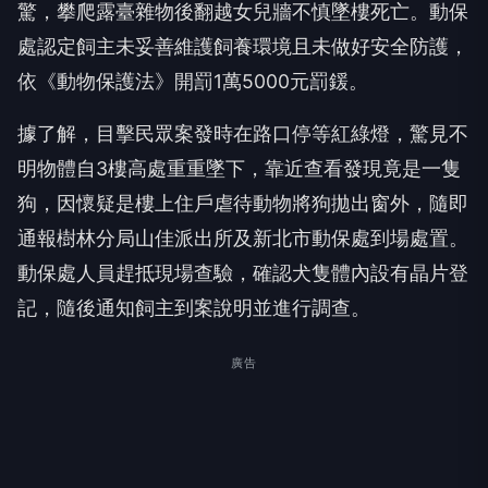
驚，攀爬露臺雜物後翻越女兒牆不慎墜樓死亡。動保
處認定飼主未妥善維護飼養環境且未做好安全防護，
依《動物保護法》開罰1萬5000元罰鍰。
據了解，目擊民眾案發時在路口停等紅綠燈，驚見不
明物體自3樓高處重重墜下，靠近查看發現竟是一隻
狗，因懷疑是樓上住戶虐待動物將狗拋出窗外，隨即
通報樹林分局山佳派出所及新北市動保處到場處置。
動保處人員趕抵現場查驗，確認犬隻體內設有晶片登
記，隨後通知飼主到案說明並進行調查。
廣告