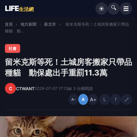
LIFE
🔍
☰
☀️
生活網
首頁
›
地方新聞
›
新北市
›
留米克斯等死！土城房客搬家只帶品
種貓 動...
社會
留米克斯等死！土城房客搬家只帶品
種貓 動保處出手重罰11.3萬
C
CTWANT
2026-07-07 17:13
📖 3 分鐘閱讀
A+
L
f
🔗
A
A−