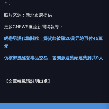
全。
照片來源：新北市府提供
更多CNEWS匯流新聞網報導：
網戀男誘代墊關稅 婦貸款被騙20萬元險再付45萬
元
仿檳榔攤經營毒品交易 警溯源逮藥頭連藥腳共9人
【文章轉載請註明出處】