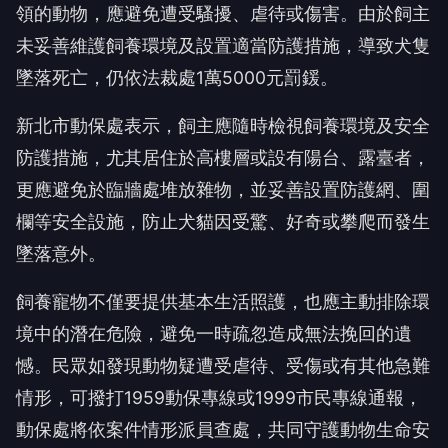
領的動物，應避免遭受騷擾、虐待或傷害。由於飼主
未妥善維護飼養環境及設置適當防護措施，導致犬隻
墜落死亡，仍依法裁處1萬5000元罰鍰。
新北市動保處表示，飼主應隨時檢視飼養環境及安全
防護措施，尤其居住於高樓層或設有陽台、露臺者，
更應避免於臨牆處堆放雜物，並妥善設置防護網、圍
欄等安全設施，防止犬貓因受驚、好奇或攀爬而發生
墜落意外。
飼養寵物不僅要提供基本生活照護，也應主動排除環
境中的潛在危險，避免一時疏忽造成無法挽回的遺
憾。民眾如發現動物疑遭受虐待、受傷或有其他急難
情形，可撥打1959動保專線或1999市民專線通報，
動保處將依案件情形派員查處，共同守護動物生命安