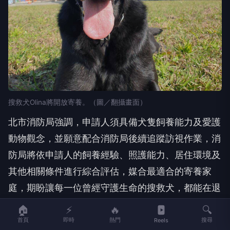
搜救犬Olina將開放寄養。（圖／翻攝畫面）
北市消防局強調，申請人須具備犬隻飼養能力及愛護
動物觀念，並願意配合消防局後續追蹤訪視作業，消
防局將依申請人的飼養經驗、照護能力、居住環境及
其他相關條件進行綜合評估，媒合最適合的寄養家
庭，期盼讓每一位曾經守護生命的搜救犬，都能在退
休後獲得最溫暖的照顧，享有幸福且安心的第二人
🏠
⚡
🔥
🔍
生。
首頁
即時
熱門
搜尋
Reels