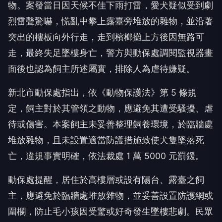
物。案發當日因天候不佳下雨打雷，愛犬疑似受到劇
烈雷聲驚嚇，慌亂中攀上露臺旁堆放的雜物，並沿著
突出的樓板向外行走，走到檳榔攤上方後因無路可
走，最終失足墜樓身亡，警方與動保處調閱監視器畫
面後也認為飼主所述屬實，排除人為虐待嫌疑。
新北市動保處指出，依《動物保護法》第 5 條規
定，飼主對於其管領之動物，應避免其遭受騷擾、虐
待或傷害。本案飼主未妥善整理飼養環境，於臨牆處
堆放雜物，且未設置適當防護措施致使犬隻墜落死
亡，違規事實明確，依法裁處 1 萬 5000 元罰鍰。
動保處提醒，居住於高樓層或設有陽台、露臺之飼
主，應避免於臨牆處堆放雜物，並妥善設置防護網或
圍欄，防止毛小孩因受驚或好奇發生墜樓悲劇。民眾