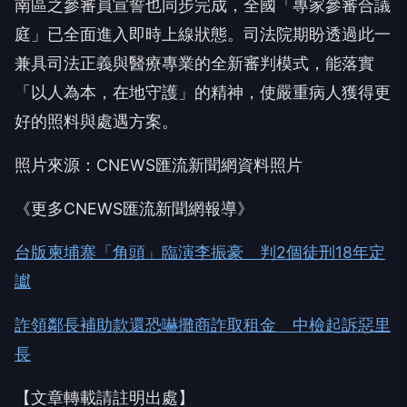
南區之參審員宣誓也同步完成，全國「專家參審合議
庭」已全面進入即時上線狀態。司法院期盼透過此一
兼具司法正義與醫療專業的全新審判模式，能落實
「以人為本，在地守護」的精神，使嚴重病人獲得更
好的照料與處遇方案。
照片來源：CNEWS匯流新聞網資料照片
《更多CNEWS匯流新聞網報導》
台版柬埔寨「角頭」臨演李振豪 判2個徒刑18年定
讞
詐領鄰長補助款還恐嚇攤商詐取租金 中檢起訴惡里
長
【文章轉載請註明出處】