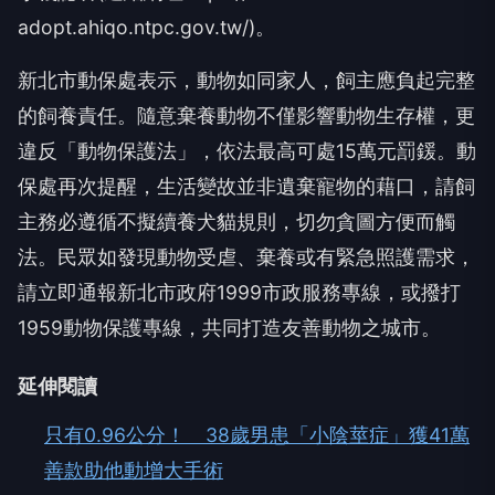
adopt.ahiqo.ntpc.gov.tw/)。
新北市動保處表示，動物如同家人，飼主應負起完整
的飼養責任。隨意棄養動物不僅影響動物生存權，更
違反「動物保護法」，依法最高可處15萬元罰鍰。動
保處再次提醒，生活變故並非遺棄寵物的藉口，請飼
主務必遵循不擬續養犬貓規則，切勿貪圖方便而觸
法。民眾如發現動物受虐、棄養或有緊急照護需求，
請立即通報新北市政府1999市政服務專線，或撥打
1959動物保護專線，共同打造友善動物之城市。
延伸閱讀
只有0.96公分！ 38歲男患「小陰莖症」獲41萬
善款助他動增大手術