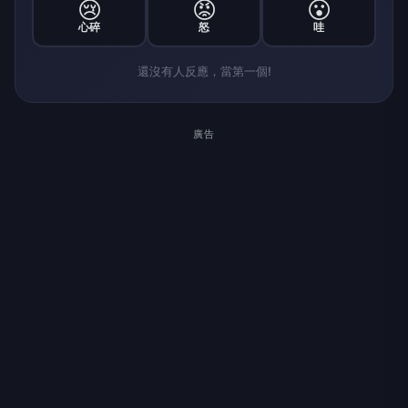
😢
😡
😮
心碎
怒
哇
還沒有人反應，當第一個!
廣告