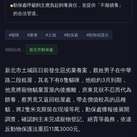
動保處呼籲飼主應負起飼養責任，並提供「不擬續養」
●
的合法管道。
#貓咪
#棄養
#土城
#動保處
#動物保護法
相關組織：
新北市動保處
新北市土城區日前發生惡劣棄養案，蔡姓男子在中華
路二段租屋，其名下有6隻貓咪，他租約3月到期，
他竟將寵物貓棄置屋內後搬離，房東見狀不忍而代為
餵養，蔡男竟又返回租屋處，帶走價值較高的品種
貓，將2隻米克斯留在現場等死，動保處獲報後展開
調查，確認飼主未完成寵物登記、絕育等義務，依違
反動物保護法重罰11萬3000元。