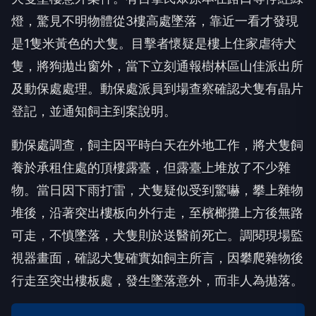
燈，驚見不明物體從3樓高處墜落，靠近一看才發現
是1隻米黃色的犬隻。目擊者懷疑是樓上住家虐待犬
隻，將狗拋出窗外，當下立刻通報樹林區山佳派出所
及動保處處理。動保處派員到場查察確認犬隻有晶片
登記，並通知飼主到案說明。
動保處調查，飼主因平時白天在外地工作，將犬隻飼
養於承租住處的頂樓露臺，但露臺上堆放了不少雜
物。當日因下雨打雷，犬隻疑似受到驚嚇，攀上雜物
堆後，沿著突出樓板向外行走，至檳榔攤上方後無路
可走，不慎墜落，犬隻則於送醫前死亡。調閱現場監
視器畫面，確認犬隻確實如飼主所言，因攀爬雜物後
行走至突出樓板處，發生墜落意外，而非人為拋落。