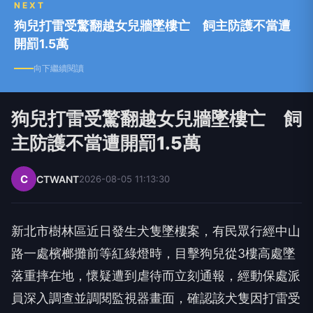
NEXT
狗兒打雷受驚翻越女兒牆墜樓亡 飼主防護不當遭
開罰1.5萬
向下繼續閱讀
狗兒打雷受驚翻越女兒牆墜樓亡 飼
主防護不當遭開罰1.5萬
C
CTWANT
2026-08-05 11:13:30
新北市樹林區近日發生犬隻墜樓案，有民眾行經中山
路一處檳榔攤前等紅綠燈時，目擊狗兒從3樓高處墜
落重摔在地，懷疑遭到虐待而立刻通報，經動保處派
員深入調查並調閱監視器畫面，確認該犬隻因打雷受