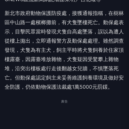
新北市政府動物保護防疫處，接獲通報指稱，在樹林
區中山路一處檳榔攤前，有犬隻墜樓死亡。動保處表
示，目擊民眾當時發現犬隻自高處墜落，誤以為遭人
從樓上拋出，立即通報警方及動保處處理。雖然調查
發現，犬隻為有主犬，飼主平時將犬隻飼養於住家頂
樓露臺，因露臺堆放雜物，犬隻疑因受驚攀上雜物
堆，沿突出樓板處行走後翻越女兒牆，不慎墜落死
亡。但動保處認定飼主未妥善維護飼養環境及做好安
全防護，仍依動物保護法裁處1萬5000元罰鍰。
廣告