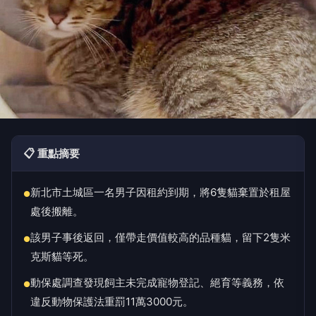
📋 重點摘要
新北市土城區一名男子因租約到期，將6隻貓棄置於租屋
●
處後搬離。
該男子事後返回，僅帶走價值較高的品種貓，留下2隻米
●
克斯貓等死。
動保處調查發現飼主未完成寵物登記、絕育等義務，依
●
違反動物保護法重罰11萬3000元。