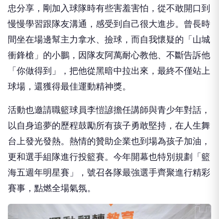
慢慢學習跟隊友溝通，感受到自己很大進步。曾長時
間坐在場邊幫主力拿水、撿球，而自我懷疑的「山城
衝鋒槍」
的
小鵬，因隊友阿萬耐心教他、不斷告訴他
「你做得到」，把
他
從黑暗中拉出來，最終不僅站上
球場，還獲得最佳運動精神獎。
活動也邀請
職籃球員
李愷諺
擔任講師
與青少年對話
，
以自身追夢的歷程鼓勵所有孩子勇敢堅持，在人生舞
台上發光發熱。
熱情的贊助企業也到場為孩子加油，
更和選手組隊進行投籃賽。
今年開幕也特別規劃「籃
海五週年明星賽」，號召各隊最強選手齊聚進行精彩
賽事，點燃全場氣氛。