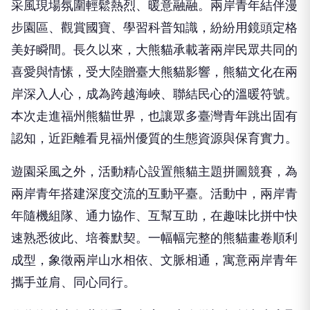
美好瞬間。長久以來，大熊貓承載著兩岸民眾共同的
喜愛與情愫，受大陸贈臺大熊貓影響，熊貓文化在兩
岸深入人心，成為跨越海峽、聯結民心的溫暖符號。
本次走進福州熊貓世界，也讓眾多臺灣青年跳出固有
認知，近距離看見福州優質的生態資源與保育實力。
遊園采風之外，活動精心設置熊貓主題拼圖競賽，為
兩岸青年搭建深度交流的互動平臺。活動中，兩岸青
年隨機組隊、通力協作、互幫互助，在趣味比拼中快
速熟悉彼此、培養默契。一幅幅完整的熊貓畫卷順利
成型，象徵兩岸山水相依、文脈相通，寓意兩岸青年
攜手並肩、同心同行。
作為海峽青年薈的重要內容，本次微視頻創意大賽聚
焦閩都文化、生態文明、兩岸融合等主題，鼓勵兩岸