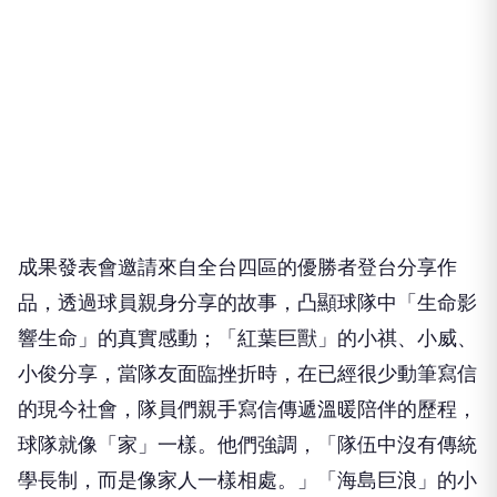
成果發表
會
邀請來自全台四區的優勝者登台分享作
品
，
透過球員
親身分享的故事
，
凸顯球隊中「生命影
響生命」的真實感動；
「紅葉巨獸」的小
祺
、小威、
小俊分享，當隊友面臨挫折時，
在已經很少動筆寫信
的現
今社會
，隊員們
親手寫信傳遞溫暖陪伴的歷程，
球隊就像
「家」
一樣
。
他們
強調，
「隊伍
中
沒有傳統
學長制，而是像家人一樣相處
。
」
「海島巨浪」的小
忠
分享，剛加入球隊時有些害羞害怕，從不敢開口到