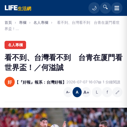
LIFE
🔍
☰
🌙
生活網
首頁
›
專欄
›
名人專欄
›
看不到、台灣看不到 台青在厦門看世
界盃！...
名人專欄
看不到、台灣看不到 台青在厦門看
世界盃！／何溢誠
好
【『好報』報系：台灣好報】
2026-07-07 16:07
📖 1 分鐘閱讀
A+
L
f
🔗
A
A−