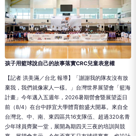
孩子用籃球說自己的故事落實CRC兒童表意權
【記者 洪美滿／台北 報導】
「謝謝我的隊友沒有放
棄我，我們就像家人一樣。」
台灣世界展望會「籃海
計畫」今年邁入五週年，2026暑期營會暨展望盃日
前
（
8/4
）
在台中靜宜大學體育館盛大開幕。來自全
台
灣
北、中、南、東四區共16支隊伍、超過320名青
少年球員齊聚一堂，展開為期四天三夜的培訓與競