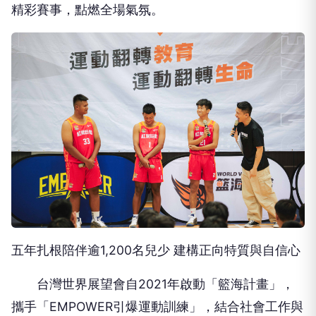
五年扎根陪伴逾1,200名兒少 建構正向特質與自信心
台灣世界展望會自2021年啟動「籃海計畫」，
攜手「EMPOWER引爆運動訓練」，結合社會工作與
專業運動教育，為服務兒少打造正向共學團體。從最
初東部的3支試點球隊，至今已完整拓展至全台16支