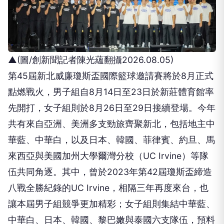
▲(圖/創新聞記者陳光蘊翻攝2026.08.05)
第45屆新北威廉瓊斯盃國際籃球邀請賽將於8月正式
點燃戰火，男子組自8月14日至23日於新莊體育館率
先開打，女子組則於8月26日至29日接續登場。今年
共有來自亞洲、美洲多支勁旅齊聚新北，包括地主中
華藍、中華白，以及日本、韓國、菲律賓、約旦、馬
來西亞與美國加州大學爾灣分校（UC Irvine）等隊
伍共同角逐。其中，曾於2023年第42屆瓊斯盃締造
八戰全勝紀錄的UC Irvine，相隔三年再度來台，也
讓本屆男子組競爭更加精彩；女子組則集結中華藍、
中華白、日本、韓國、黎巴嫩與泰國六支隊伍，預料
將再次掀起夏日國際籃球熱潮。