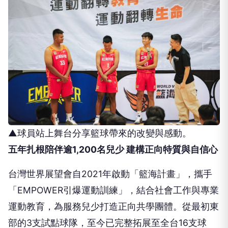
▲球員站上舞台分享籃球帶來的改變與感動。
五年扎根
陪伴逾1,200
名
兒少 建構正向特質與自信心
台灣世界展望會自2021年啟動「籃海計畫」，攜手
「EMPOWER引爆運動訓練」，結合社會工作與專業
運動教育，為服務兒少打造正向共學團體。從最初東
部的3支試點球隊，至今已完整拓展至全台16支球
隊。五年間，累計陪伴超過1,200名偏鄉與經濟弱勢