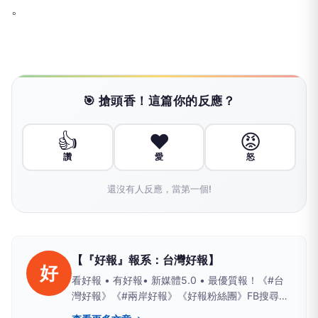
。
🎯 搶頭香！這篇你的反應？
👍
❤️
😡
讚
愛
怒
還沒有人反應，當第一個!
【『好報』報系：台灣好報】
好
看好報 • 有好報• 新媒體5.0 • 最優質報！《#台
灣好報》《#兩岸好報》《好報粉絲團》FB搜尋；
Yahoo、PChome、LIFE新聞、yamnews、