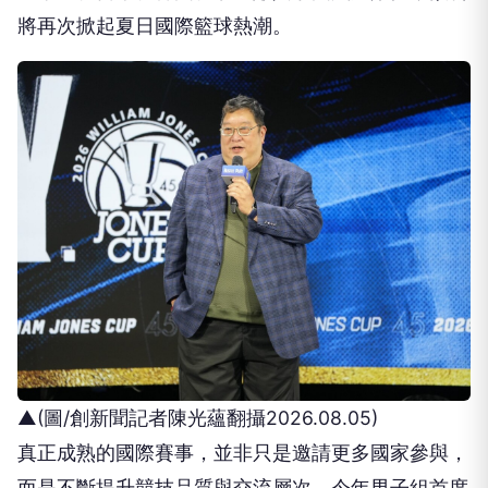
▲(圖/創新聞記者陳光蘊翻攝2026.08.05)
真正成熟的國際賽事，並非只是邀請更多國家參與，
而是不斷提升競技品質與交流層次。今年男子組首度
採取分組雙循環預賽制度，打破過去單循環模式，不
僅增加各隊實戰次數，也提高戰術變化與臨場調整的