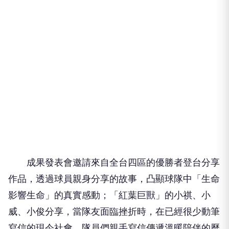
成果發表會邀請來自全台四區的優勝者登台分享
作品，透過球員親身分享的故事，凸顯球隊中「生命
影響生命」的真實感動；「紅葉巨獸」的小祺、小
威、小俊分享，當隊友面臨挫折時，在已經很少動筆
寫信的現今社會，隊員們親手寫信傳遞溫暖陪伴的歷
程，球隊就像「家」一樣。他們強調，「隊伍中沒有
傳統學長制，而是像家人一樣相處。」「海島巨浪」