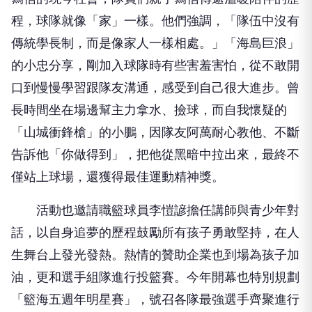
的小忠分享，剛加入球隊時有些害羞害怕，從不敢開
口到慢慢學習跟隊友溝通，感受到自己很大進步。曾
長時間坐在場邊幫主力拿水、撿球，而自我懷疑的
「山城衝鋒槍」的小鵬，因隊友阿萬耐心教他、不斷
告訴他「你做得到」，把他從黑暗中拉出來，最終不
僅站上球場，還獲得最佳運動精神獎。
活動也邀請職籃球員李愷諺擔任講師與青少年對
話，以自身追夢的歷程鼓勵所有孩子勇敢堅持，在人
生舞台上發光發熱。熱情的贊助企業也到場為孩子加
油，更和選手組隊進行投籃賽。今年開幕也特別規劃
「籃海五週年明星賽」，號召各隊最強選手齊聚進行
精彩賽事，點燃全場氣氛。