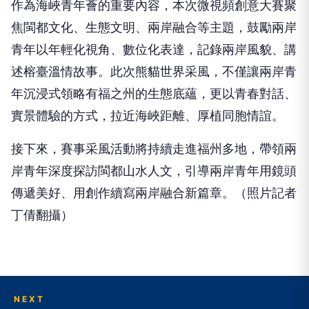
青年以年輕化視角、數位化表達，記錄兩岸風貌、講
述榕臺溫情故事。此次熊貓世界采風，不僅讓兩岸青
年沉浸式領略有福之州的生態底蘊，更以青春對話、
實景體驗的方式，拉近海峽距離、厚植同胞情誼。
接下來，賽事采風活動將持續走進福州多地，帶領兩
岸青年深度探訪閩都山水人文，引導兩岸青年用鏡頭
傳遞美好、用創作續寫兩岸融合新篇章。（照片記者
丁倩翻攝）
NEXT
當一座球場成為世界的交會點 威廉瓊斯盃映照台
灣籃球邁向國際的新起點