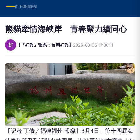
熊貓牽情海峽岸 青春聚力續同心
好
【『好報』報系：台灣好報】
2026-08-05 17:00:11
【記者 丁倩／福建福州 報導】8月4日，第十四屆海
峽青年薈系列活動火熱開展，海峽兩岸好文章之「AI
新視界 青年新表達」微視頻創意大賽采風活動走進