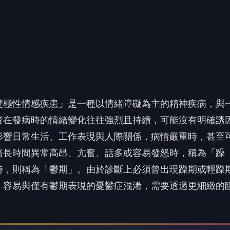
時，則稱為「鬱期」。由於診斷上必須曾出現躁期或輕躁
，容易與僅有鬱期表現的憂鬱症混淆，需要透過更細緻的
 讀到一半，先表個態？
😮
❤️
哇
愛
沒有人反應，當第一個!