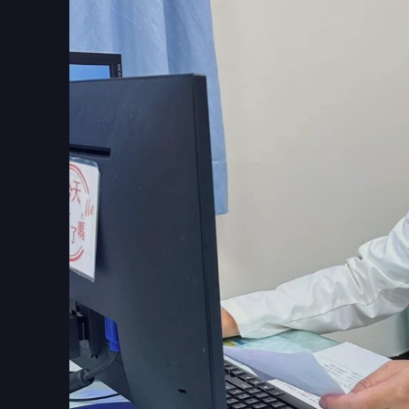
【記者 劉芳妃／嘉義市 報導】28歲的小美
失眠及食慾不振所苦，甚至退縮在家、不願與
仍提不起勁、缺乏動力。直到某天，家人發現
天進進出出，幾乎精力用不完、自信滿滿。在
的物品。家人勸阻竟勃然大怒。家人才驚覺有
一步評估，證實小美罹患「雙極性情感疾患」