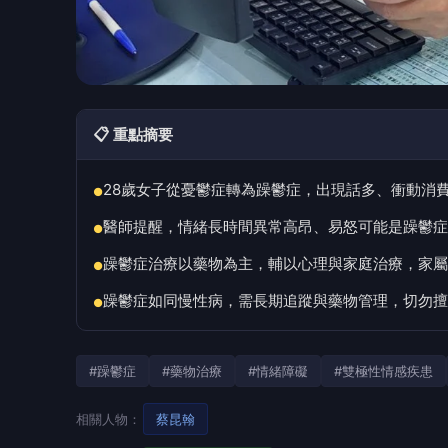
📋 重點摘要
28歲女子從憂鬱症轉為躁鬱症，出現話多、衝動消
●
醫師提醒，情緒長時間異常高昂、易怒可能是躁鬱症
●
躁鬱症治療以藥物為主，輔以心理與家庭治療，家屬
●
躁鬱症如同慢性病，需長期追蹤與藥物管理，切勿擅
●
#躁鬱症
#藥物治療
#情緒障礙
#雙極性情感疾患
相關人物：
蔡昆翰