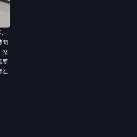
一般
因，
可能