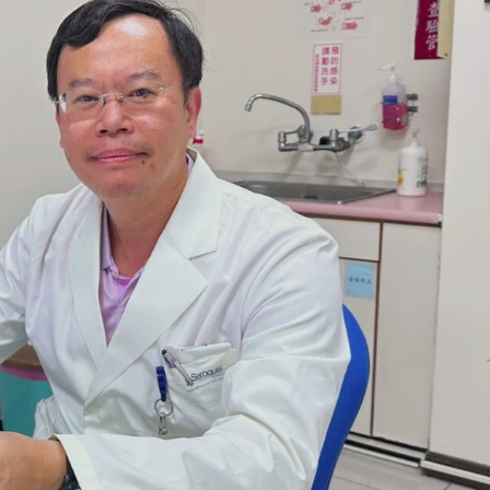
（化名）在求學期間曾遭遇校園霸凌，此後長期深受心情低
人互動，經精神科醫師診斷為憂鬱症雖然規律服藥，多數
小美像是變了一個人，突然變得無比忙碌、電話打個不停
短時間內規劃了許多天馬行空的計畫，還衝動買下大量不
異狀，趕緊陪同她至臺中榮總嘉義分院精神科複診，經醫
（俗稱躁鬱症）。