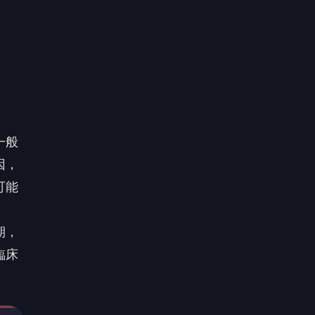
期，
臨床