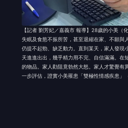
臺中榮總嘉義分院精神科蔡昆翰醫師表示，「
人因生活事件產生的情緒起伏不同。躁鬱症患
或在壓力事件結束後情緒表現仍未改善，進而
出現幻聽或妄想等精神病症狀。臨床上，當情