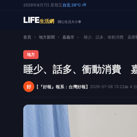
2026年8月7日 星期五
台北 28°C ⛅
LIFE
生活網
關心生活大小事
首頁
›
地方新聞
›
嘉義市
›
睡少、話多、衝動消費 嘉榮醫
地方
睡少、話多、衝動消費 
好
【『好報』報系：台灣好報】
2026-07-08 13:22
📖 4