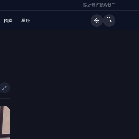
關於我們
聯絡我們
🔍
☀️
國際
星座
🔥 熱門文章
好菌好俊康普茶涉竄改效期、使用過
1
期原料！前金蘭董事長鍾淳仁遭起
訴 檢方建請從重量刑、沒收275萬
🔗
元犯罪所得
（有影片）／海巡雲林警聯手破獲槍
2
毒案 高齡孕婦同居吸毒竟也被逮
深夜倒臥路旁命懸一線 斗六警眼尖
3
救回失聯婦人
大溪普濟堂關聖帝君1867周年聖誕慶
4
典 張善政祈願桃園順遂平安