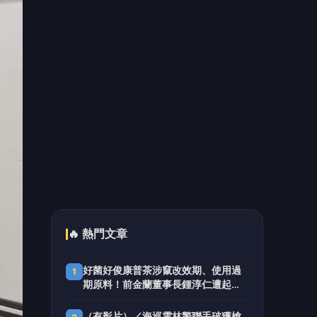
桃園敬老愛心卡116年全面升級 張善
5
政：結合四節禮金打造六都最完善長
者照顧
📰 同分類文章
毒駕快篩陽性竟拔腿狂奔 文二
警鳴槍示警強勢圍捕到案
內湖警與行員聯手阻詐 暖心守
住13萬元血汗錢