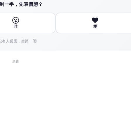
那就是自己心靈的顯現，自己在禪定當中可以印證到。有
慧根圓滿，善根也圓滿。
夠證到自己的自性。有次阿彌陀佛佛誕的時候，我在屏東
的光，如一個球型般的向四面八方放射出去，一道光放射
明，陽光好比是自性光，這一道的自性光，在一貫道裡面