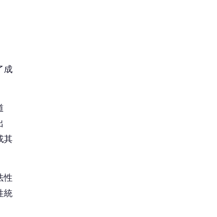
法性
性統
人修
，但
無滅