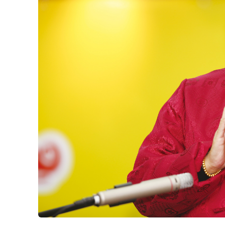
講述／禪宗第八十五代宗師悟覺妙天禪師
圖文提供／禪天下雜誌
修行的人，開悟是修行的第一步。如果不開悟
開發潛能 圓滿世法
一個人如認為無量、無價的法身，比任何財物
的報身這個方向，那麼其他的就可以隨緣做本