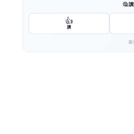
慧根圓滿 善根圓滿
大圓滿就像一面鏡子一樣，那麼清淨、光亮，
所作智，妙觀察智，大圓鏡智；大圓鏡智就是
這個時候應該已不只是見性了，而且應該是能
場，我對同修舉例說明，自性就好比太陽輻射
來，就照亮了這一帶的黑暗，照亮這一切的無