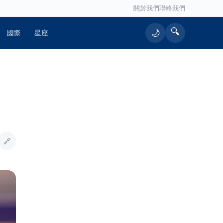
關於我們
聯絡我們
🔍
🌙
國際
星座
🔥 熱門文章
（有影片）／海巡雲林警聯手破獲槍
1
毒案 高齡孕婦同居吸毒竟也被逮
🔗
周曉涵挑戰秋香獲胡瓜力讚！台語
2
「講歪也自然」成亮點 陳亞蘭：她
不笑場的
【一週天氣】中颱白海豚逼近 4縣市
3
暴風侵襲率逾40％、最快明晚發布海
警
八德總院都計變更獲內政部審議通
4
過 桃園市立醫院建設再跨重要里程