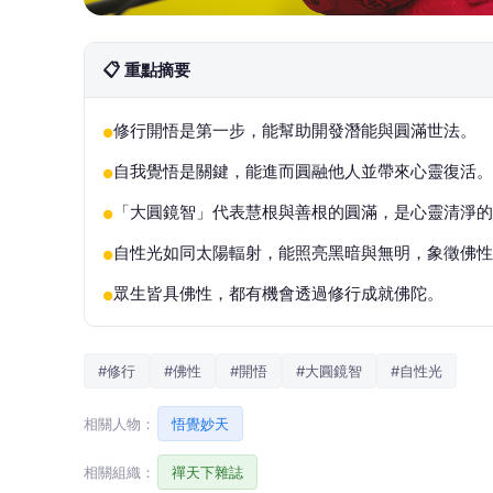
📋 重點摘要
修行開悟是第一步，能幫助開發潛能與圓滿世法。
●
自我覺悟是關鍵，能進而圓融他人並帶來心靈復活。
●
「大圓鏡智」代表慧根與善根的圓滿，是心靈清淨的
●
自性光如同太陽輻射，能照亮黑暗與無明，象徵佛性
●
眾生皆具佛性，都有機會透過修行成就佛陀。
●
#修行
#佛性
#開悟
#大圓鏡智
#自性光
相關人物：
悟覺妙天
相關組織：
禪天下雜誌