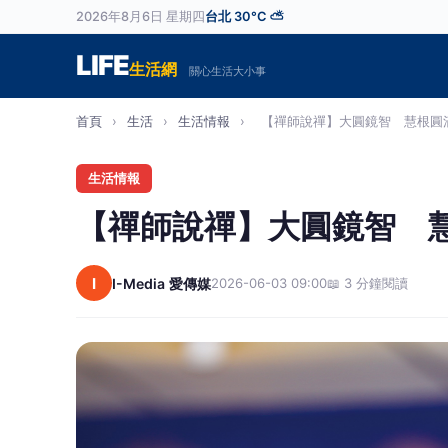
2026年8月6日 星期四
台北 30°C ⛅
LIFE
生活網
關心生活大小事
首頁
›
生活
›
生活情報
›
【禪師說禪】大圓鏡智 慧根圓滿
生活情報
【禪師說禪】大圓鏡智 
I
I-Media 愛傳媒
2026-06-03 09:00
📖 3 分鐘閱讀