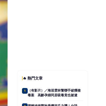
碑
「黑夜奇俠」集團當共諜！砸15萬購
5
全台個資 黃仁勳、張麗善受害
📰 同分類文章
新竹縣客家新曲暨傳統山歌音
樂會 8月9日盛大登場
彰化市公所舉辦幸福無敵～東
方再起單身未婚聯誼歡迎報名