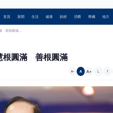
首頁
新聞
生活
健康
財經
消費
專欄
地方
 善根圓滿...
慧根圓滿 善根圓滿
A+
L
f
A
A−