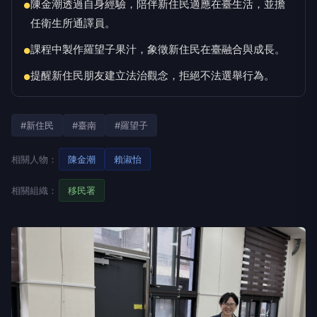
陳金潮透過自身經驗，陪伴新住民適應在臺生活，並擔
●
任衛生所通譯員。
課程中製作羅望子果汁，象徵新住民在臺融合與成長。
●
提醒新住民朋友建立法治觀念，拒絕不法選舉行為。
●
#新住民
#臺南
#羅望子
相關人物：
陳金潮
賴淑怡
相關組織：
移民署