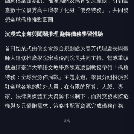
國家檔案館參訪、推理闖關及僑青交流座談，引領全
臺數十位優秀高中職學子化身「僑務特務」，共同發
想全球僑務推動藍圖。
沉浸式桌遊與闖關推理 翻轉僑務學習體驗
首日始業式由僑委會綜合規劃處吳春芳代理處長與臺
師大進修推廣學院宋蕙伶副院長共同主持。營隊重頭
戲邀請臺師大華語文教學系陳嘉凌副教授帶領「僑務
特務：全球資源佈局戰」主題桌遊。學員分組扮演派
駐全球各地的駐外人員，在有限的預算、人脈、專
家、法律與媒體五大資源卡限制下，面對突發國際危
機與多元僑胞需求，策略性配置資源完成僑務任務。
廣告