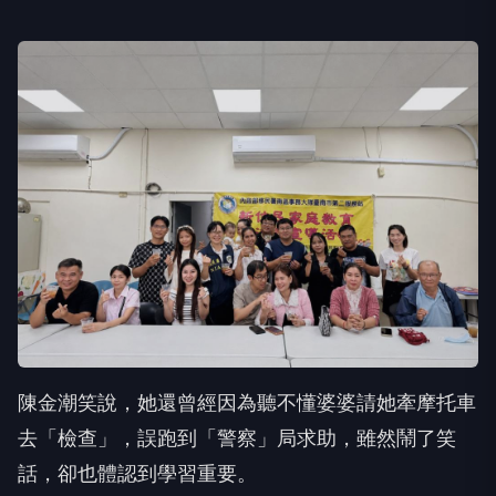
陳金潮笑說，她還曾經因為聽不懂婆婆請她牽摩托車
去「檢查」，誤跑到「警察」局求助，雖然鬧了笑
話，卻也體認到學習重要。