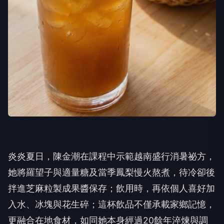
炎炎夏日，陳金潮在課程中示範越南盛行消暑祕方，
她將羅望子與適量糖及當季鳳梨慢火熬煮，待冷卻後
拌進芝麻粒製成果醬保存；飲用時，再依個人喜好加
入水、冰塊與花生碎；這杯飲品不僅承載家鄉記憶，
更融合在地食材，如同她本身經過20餘年淬煉與調