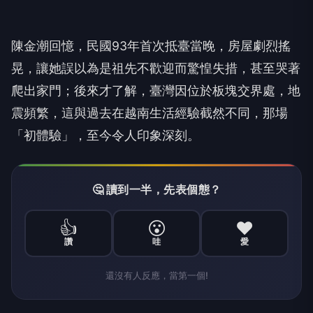
陳金潮回憶，民國93年首次抵臺當晚，房屋劇烈搖
晃，讓她誤以為是祖先不歡迎而驚惶失措，甚至哭著
爬出家門；後來才了解，臺灣因位於板塊交界處，地
震頻繁，這與過去在越南生活經驗截然不同，那場
「初體驗」，至今令人印象深刻。
🤔 讀到一半，先表個態？
👍
😮
❤️
讚
哇
愛
還沒有人反應，當第一個!