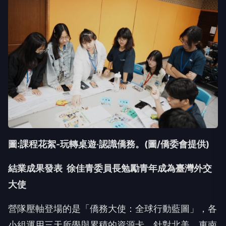
圖:課程花絮-玩轉桌遊‧認識僑務。(圖/僑委會提供)
結業成果發表 徐佳青委員長勉勵青年成為臺灣外交
大使
營隊壓軸登場的是「僑務大使：全球行動藍圖」，各
小組運用三天所學與累積的資源卡，針對北美、東南