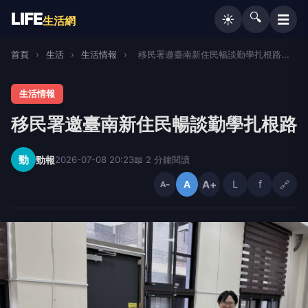
LIFE
🔍
☰
☀️
生活網
首頁
›
生活
›
生活情報
›
移民署邀臺南新住民暢談勤學扎根路...
生活情報
移民署邀臺南新住民暢談勤學扎根路
勁
勁報
2026-07-08 20:23
📖 2 分鐘閱讀
A+
L
f
🔗
A
A−