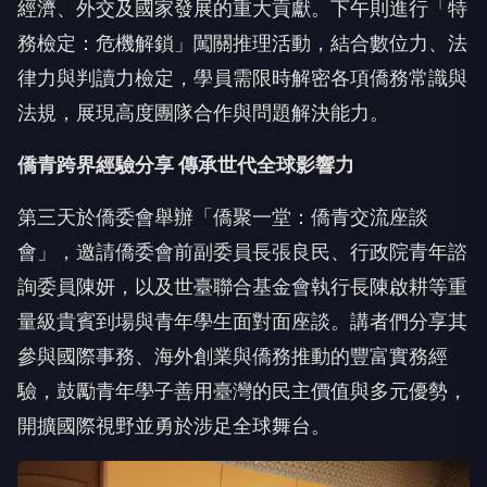
經濟、外交及國家發展的重大貢獻。下午則進行「特
務檢定：危機解鎖」闖關推理活動，結合數位力、法
律力與判讀力檢定，學員需限時解密各項僑務常識與
法規，展現高度團隊合作與問題解決能力。
僑青跨界經驗分享 傳承世代全球影響力
第三天於僑委會舉辦「僑聚一堂：僑青交流座談
會」，邀請僑委會前副委員長張良民、行政院青年諮
詢委員陳妍，以及世臺聯合基金會執行長陳啟耕等重
量級貴賓到場與青年學生面對面座談。講者們分享其
參與國際事務、海外創業與僑務推動的豐富實務經
驗，鼓勵青年學子善用臺灣的民主價值與多元優勢，
開擴國際視野並勇於涉足全球舞台。