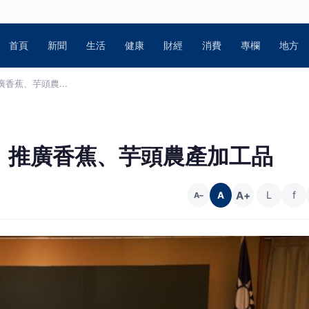
首頁
新聞
生活
健康
財經
消費
專欄
地方
香蕉、芋頭農...
，推廣香蕉、芋頭農產加工品
A+
L
f
A
A−