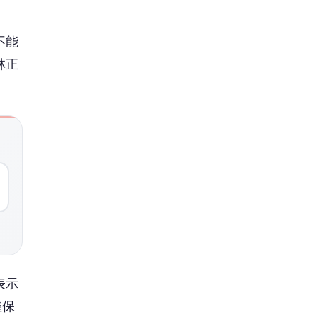
不能
林正
表示
確保