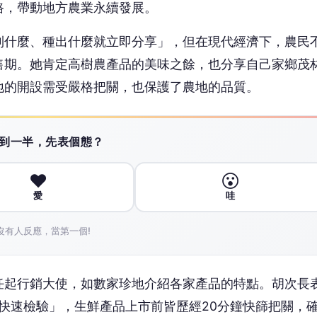
路，帶動地方農業永續發展。
到什麼、種出什麼就立即分享」，但在現代經濟下，農民
售期。她肯定高樹農產品的美味之餘，也分享自己家鄉茂
地的開設需受嚴格把關，也保護了農地的品質。
 讀到一半，先表個態？
❤️
😮
愛
哇
沒有人反應，當第一個!
任起行銷大使，如數家珍地介紹各家產品的特點。胡次長
留快速檢驗」，生鮮產品上市前皆歷經20分鐘快篩把關，