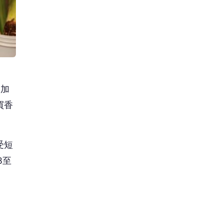
品加
買香
受短
8至