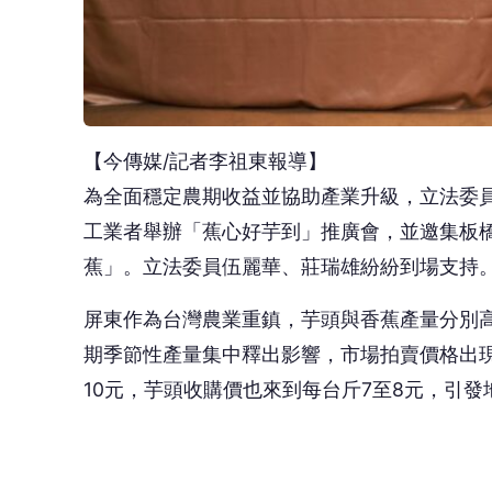
【今傳媒/記者李祖東報導】
為全面穩定農期收益並協助產業升級，立法委
工業者舉辦「蕉心好芋到」推廣會，並邀集板
蕉」。立法委員伍麗華、莊瑞雄紛紛到場支持
屏東作為台灣農業重鎮，芋頭與香蕉產量分別
期季節性產量集中釋出影響，市場拍賣價格出現
10元，芋頭收購價也來到每台斤7至8元，引發