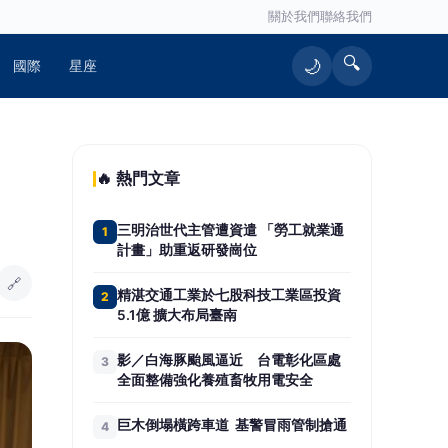
關於我們
聯絡我們
🔍
🌙
國際
星座
🔥 熱門文章
三明治世代主管遭資遣 「勞工就業通
1
計畫」助重返研發崗位
🔗
精湛交通工業於七股科技工業區投資
2
5.1億 擴大布局臺南
影／白海豚颱風逼近 台電彰化區處
3
全面整備強化養殖畜牧用電安全
巨木倒塌橫跨車道 基警冒雨管制搶通
4