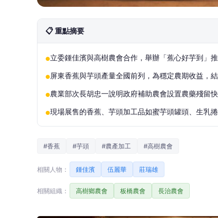
📋 重點摘要
立委鍾佳濱與高樹農會合作，舉辦「蕉心好芋到」
●
屏東香蕉與芋頭產量全國前列，為穩定農期收益，結
●
農業部次長胡忠一說明政府補助農會設置農藥殘留快
●
現場展售的香蕉、芋頭加工品如蜜芋頭罐頭、生乳捲
●
#香蕉
#芋頭
#農產加工
#高樹農會
相關人物：
鍾佳濱
伍麗華
莊瑞雄
相關組織：
高樹鄉農會
板橋農會
長治農會