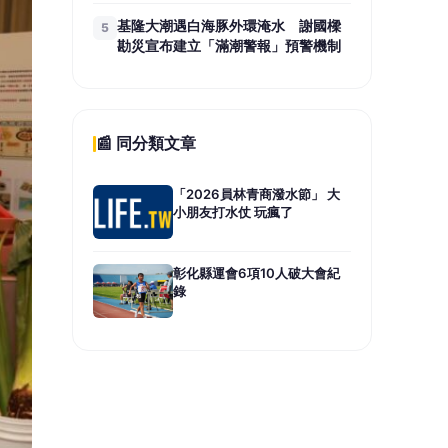
基隆大潮遇白海豚外環淹水 謝國樑
5
勘災宣布建立「滿潮警報」預警機制
📰 同分類文章
「2026員林青商潑水節」 大
小朋友打水仗 玩瘋了
彰化縣運會6項10人破大會紀
錄