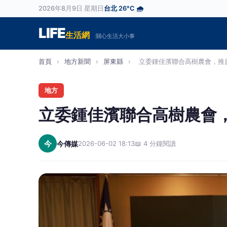
2026年8月9日 星期日
台北 26°C 🌧️
LIFE
生活網
關心生活大小事
首頁
›
地方新聞
›
屏東縣
›
立委鍾佳濱聯合高樹農會，推廣
地方
立委鍾佳濱聯合高樹農會
今
今傳媒
2026-06-02 18:13
📖 4 分鐘閱讀