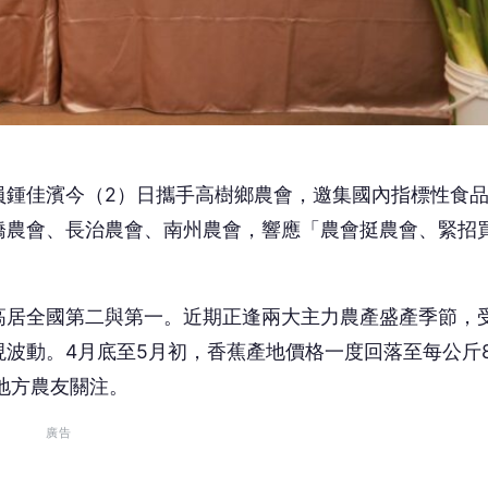
員鍾佳濱今（2）日攜手高樹鄉農會，邀集國內指標性食
橋農會、長治農會、南州農會，響應「農會挺農會、緊招
。
高居全國第二與第一。近期正逢兩大主力農產盛產季節，
波動。4月底至5月初，香蕉產地價格一度回落至每公斤
地方農友關注。
廣告