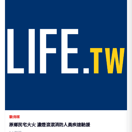
觀傳媒
原鄉民宅大火 濃煙滾滾消防人員疾速馳援