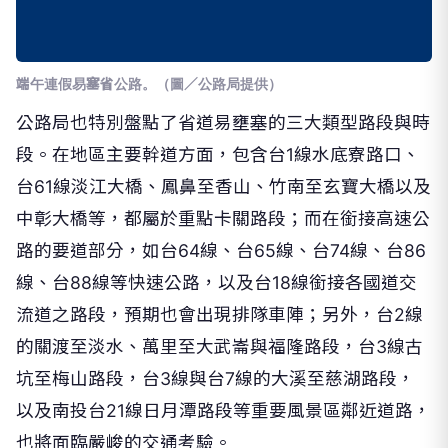
端午連假易塞省公路。（圖／公路局提供）
公路局也特別盤點了省道易壅塞的三大類型路段與時
段。在地區主要幹道方面，包含台1線水底寮路口、
台61線淡江大橋、鳳鼻至香山、竹南至玄寶大橋以及
中彰大橋等，都屬於重點卡關路段；而在銜接高速公
路的要道部分，如台64線、台65線、台74線、台86
線、台88線等快速公路，以及台18線銜接各國道交
流道之路段，預期也會出現排隊車陣；另外，台2線
的關渡至淡水、萬里至大武崙與福隆路段，台3線古
坑至梅山路段，台3線與台7線的大溪至慈湖路段，
以及南投台21線日月潭路段等重要風景區鄰近道路，
也將面臨嚴峻的交通考驗。