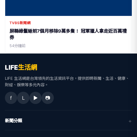
TVBS新聞網
屏縣綠鬣蜥前7個月移除9萬多隻！ 冠軍獵人拿走近百萬禮
券
54分鐘前
LIFE
生活網
LIFE 生活網是台灣領先的生活資訊平台，提供即時新聞、生活、健康、
財經、娛樂等多元內容。
f
L
▶
📷
新聞分類
新聞