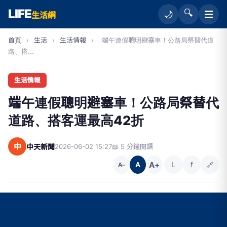
LIFE
🔍
☰
🌙
生活網
首頁
›
生活
›
生活情報
›
端午連假聰明避塞車！公路局祭替代道
路、搭...
生活情報
端午連假聰明避塞車！公路局祭替代
道路、搭客運最高42折
中
中天新聞
2026-06-02 15:27
📖 5 分鐘閱讀
A+
L
f
🔗
A
A−