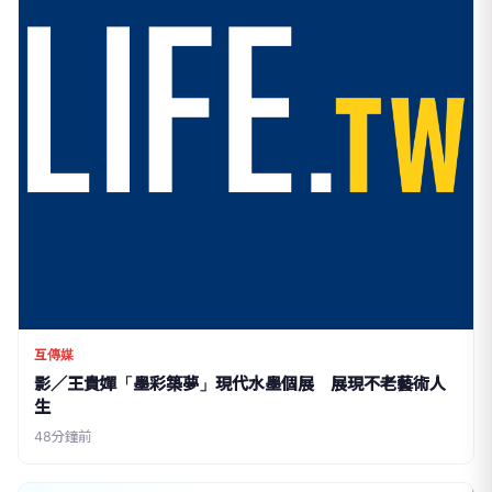
互傳媒
影／王貴嬋「墨彩築夢」現代水墨個展 展現不老藝術人
生
48分鐘前