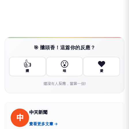
🎯 搶頭香！這篇你的反應？
👍
😮
❤️
讚
哇
愛
還沒有人反應，當第一個!
中天新聞
中
查看更多文章 →