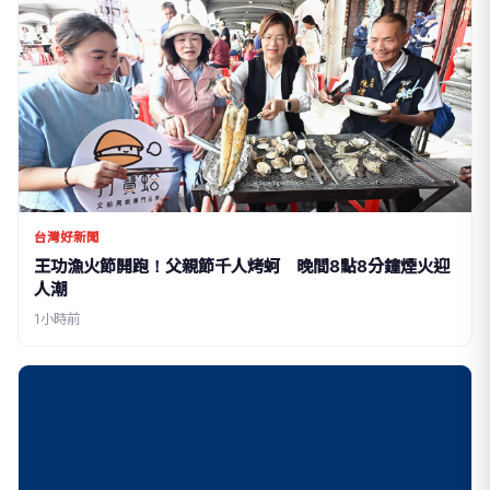
台灣好新聞
王功漁火節開跑！父親節千人烤蚵 晚間8點8分鐘煙火迎
人潮
1小時前