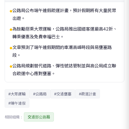
公路局公布端午連假疏運計畫，預計假期將有大量民眾
●
出遊。
為鼓勵搭乘大眾運輸，公路局推出國道客運最高42折、
●
轉乘優惠及免費幸福巴士。
文章預測了端午連假期間的車潮高峰時段與易壅塞路
●
段。
公路局規劃替代道路、彈性號誌管制並與高公局成立聯
●
合疏運中心應對壅塞。
#大眾運輸
#公路局
#交通壅塞
#疏運計畫
#端午連假
相關組織：
交通部公路局