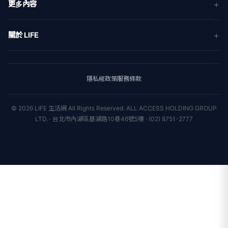
更多內容
生活
地方新聞
健康
關於 LIFE
國際新聞
財經
合作夥伴
星座運勢
消費
關於我們
隱私權政策
服務條款
新聞人物
專欄
聯絡我們
新聞組織
© 2026 LIFE 生活網 All Rights Reserved.
ALL ACCESS HOLDING GROUP
LTD. · 台北市內湖區基湖路10巷46號5樓 · (02) 8751-2777