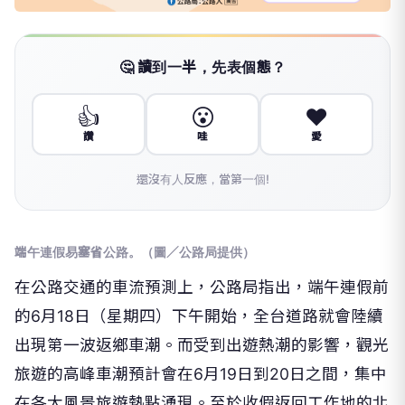
🤔 讀到一半，先表個態？
👍
😮
❤️
讚
哇
愛
還沒有人反應，當第一個!
端午連假易塞省公路。（圖／公路局提供）
在公路交通的車流預測上，公路局指出，端午連假前
的6月18日（星期四）下午開始，全台道路就會陸續
出現第一波返鄉車潮。而受到出遊熱潮的影響，觀光
旅遊的高峰車潮預計會在6月19日到20日之間，集中
在各大風景旅遊熱點湧現。至於收假返回工作地的北