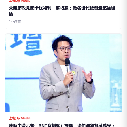
上報Up Media
父親節政見圖卡送福利 蘇巧慧：做各世代爸爸最堅強後
盾
1小時前
上報Up Media
陳時中昔示警「BNT有掮客」挨轟 沈伯洋怒批蔣萬安：