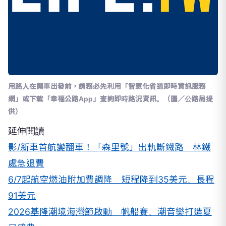
用路人在開車出發前，請務必先利用「智慧化省道即時資訊服務
網」或下載「幸福公路App」查詢即時路況資訊。（圖／公路局提
供）
延伸閱讀
影/新車首航變翻車！「森里號」出軌斷鐵路 林鐵
處急退費
6/7起航空燃油附加費調降 短程降到35美元、長程
91美元
2026基隆潮境海灣節啟動 帆船賽、潮音樂打造夏