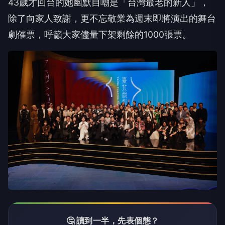
43歲才回台的她幽默自嘲是「台灣最老的新人」，
除了向家人致謝，更不忘敬業為週末即將演出的舞台
劇催票，呼籲大家儘量下架剩餘的1000張票。
🤔 讀到一半，先表個態？