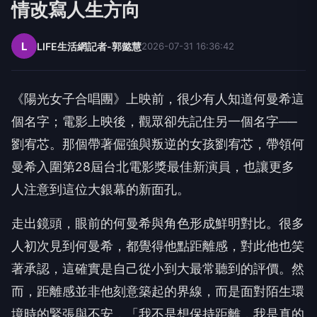
情改寫人生方向
L
LIFE生活網記者-郭懿慧
2026-07-31 16:36:42
《陽光女子合唱團》上映前，很少有人知道何曼希這
個名字；電影上映後，觀眾卻先記住另一個名字──
劉宥芯。那個帶著倔強與叛逆的女孩劉宥芯，帶領何
曼希入圍第28屆台北電影獎最佳新演員，也讓更多
人注意到這位大銀幕的新面孔。
走出鏡頭，眼前的何曼希與角色形成鮮明對比。很多
人初次見到何曼希，都覺得他點距離感，對此他也笑
著承認，這確實是自己從小到大最常聽到的評價。然
而，距離感並非他刻意築起的界線，而是面對陌生環
境時的緊張與不安，「我不是想保持距離，我是真的