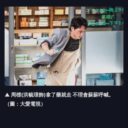
▲ 周標(洪毓璟飾)拿了藥就走 不理會蘇蘇呼喊
。
（圖：大愛電視）