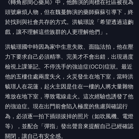
《轉角那間心藥局》中，他飾演的周標在社區被視為
頭號麻煩人物，但在魏蔓飾演的藥師蘇蘇引導下，終
於找到與社會共存的方式。洪毓璟說「希望透過這齣
戲，讓不理解這些族群的人更理解他們」。
洪毓璟國中時因為家中生意失敗、面臨法拍，他在壓
力下要求自己必須精準、完美才不會出錯，出現過度
檢視上課筆記、不停洗手的強迫症
(OCD)
症狀。最近
他的五樓住處兩度失火，火災發生在地下室，當時洪
毓璟人在花蓮，起火主因是住在一樓的人將大量雜物
堆放在地下室，導致電線走火。這次經驗也誘發了他
的強迫症。現在出門前會陷入極度的焦慮與確認行
為，必須逐一拍下插頭拔掉的照片（如吹風機、電燈
等），並配合「彈指」發出聲音來提醒自己已經確認
關閉，讓自己有安全感。