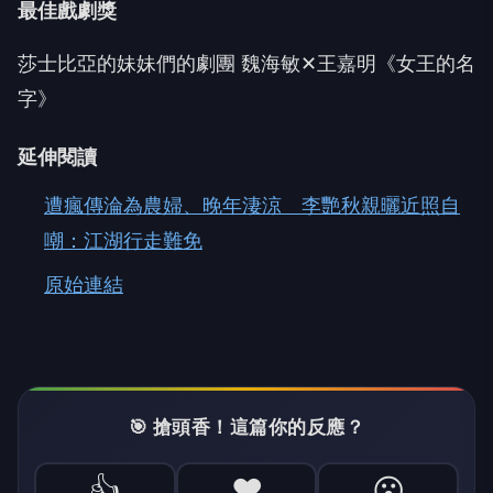
最佳戲劇獎
莎士比亞的妹妹們的劇團 魏海敏✕王嘉明《女王的名
字》
延伸閱讀
遭瘋傳淪為農婦、晚年淒涼 李艷秋親曬近照自
嘲：江湖行走難免
原始連結
🎯 搶頭香！這篇你的反應？
👍
❤️
😮