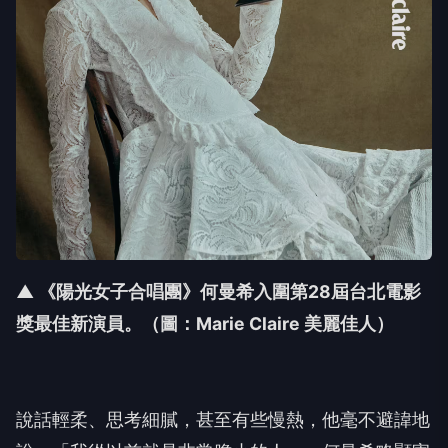
▲ 《陽光女子合唱團》何曼希入圍第28屆台北電影
獎最佳新演員
。
（圖：Marie Claire 美麗佳人）
說話輕柔、思考細膩，甚至有些慢熱，他毫不避諱地