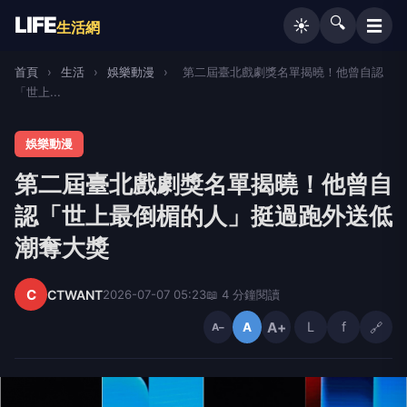
LIFE
🔍
☰
☀️
生活網
首頁
›
生活
›
娛樂動漫
›
第二屆臺北戲劇獎名單揭曉！他曾自認
「世上...
娛樂動漫
第二屆臺北戲劇獎名單揭曉！他曾自
認「世上最倒楣的人」挺過跑外送低
潮奪大獎
C
CTWANT
2026-07-07 05:23
📖 4 分鐘閱讀
A+
L
f
🔗
A
A−