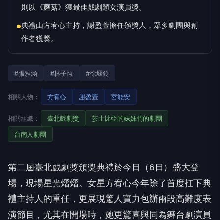
則以《蘑菇》獲最佳戲劇類女演員獎。
典禮由方宥心主持，謝盈萱擔任頒獎人，眾多劇團與創
●
作者獲獎。
#張雅涵
#林子恆
#徐堰鈴
相關人物：
方宥心
謝盈萱
宮能安
相關組織：
臺北戲劇獎
莎士比亞的妹妹們的劇團
台南人劇團
第二屆臺北戲劇獎頒獎典禮於今日（6日）盛大登
場，現場星光熠熠。女星方宥心今年除了首度扛下典
禮主持人的重任，更展現驚人實力包辦兩段高難度表
演節目，尤其在開場時，她更驚喜與同為舞台劇演員