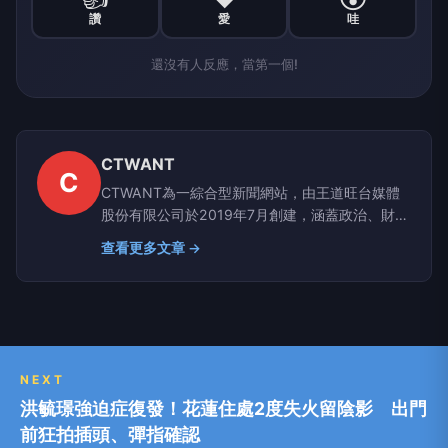
讚
愛
哇
還沒有人反應，當第一個!
CTWANT
C
CTWANT為一綜合型新聞網站，由王道旺台媒體
股份有限公司於2019年7月創建，涵蓋政治、財
經、社會、娛樂、漂亮、生活、國際、影音等八大
查看更多文章 →
類別，提供獨家新聞及豐富內容，未來將企劃更多
精采專題，讓您一手掌握最新資訊！
NEXT
洪毓璟強迫症復發！花蓮住處2度失火留陰影 出門
前狂拍插頭、彈指確認