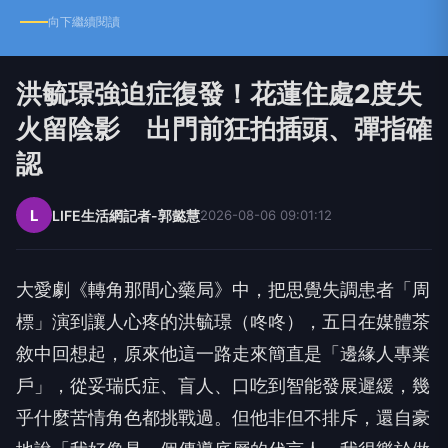
向下繼續閱讀
洪毓璟強迫症復發！花蓮住處2度失
火留陰影 出門前狂拍插頭、彈指確
認
L
LIFE生活網記者-郭懿慧
2026-08-06 09:01:12
大愛劇《轉角那間心藥局》中，把思覺失調患者「周
標」演到讓人心疼的洪毓璟（咚咚），五日在媒體茶
敘中回想起，原來他這一路走來簡直是「邊緣人專業
戶」，從妥瑞氏症、盲人、口吃到智能發展遲緩，幾
乎什麼苦情角色都挑戰過。但他非但不排斥，還自豪