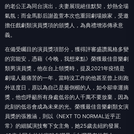
的老公王為同台演出，夫妻展現絕佳默契，炒熱全場
氣氛；而金馬影后謝盈萱本次也重回劇場娘家，受邀
擔任戲劇類演員獎項的頒獎人，為典禮增添傳承意
義。
在備受矚目的演員獎項部分，獲得評審盛讚風格多變
的宮能安，憑藉《今晚，我想來點》榮獲最佳音樂劇
類男演員獎，他在台上領獎時，提及2021年疫情是
劇場人最痛苦的一年，當時沒工作的他甚至曾上街跑
外送度日，原以為自己是最倒楣的人，如今卻幸運摘
獎，他也呼籲所有身處低谷的人千萬不要放棄，因為
此刻的低谷會成為未來的光。榮獲最佳音樂劇類女演
員獎的張雅涵，則以《NEXT TO NORMAL近乎正
常》的細膩演技奪下女主角，她25歲去紐約發展、