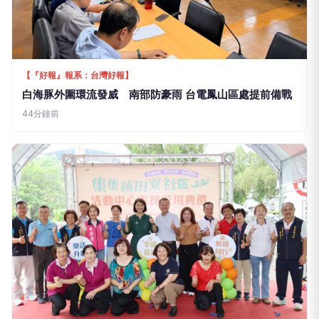
活動現場除安排法規宣導外，也提供多元關懷服務，
包括邀請以菲律賓舞者為主組成的BB舞團帶來精彩
演出，展現東南亞文化特色；另由「愛剪髮義剪團」
提供義剪服務、「高雄市按摩工會」提供肩頸按摩體
驗，小港醫院亦於現場提供健康檢測等相關服務，進
行衛教與保健諮詢，提醒船員健康注意事項，讓外籍
船員在返港期間獲得身心照顧。
此外，現場備有餐點及飲品，並安排摸彩活動炒熱氣
氛，每當中獎號碼公布，全場船員屏息期待、熱情歡
呼，幸運得主興奮振臂慶賀，掌聲與笑聲此起彼落，
讓外籍船員在輕鬆歡樂的氛圍中感受高雄滿滿的人情
味。
海洋局局長石慶豐再次強調，未來將持續與遠洋三大