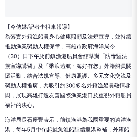
【今傳媒/記者李祖東報導】
為落實外籍漁船員身心健康照顧及法規宣導，並持續
推動漁業勞動人權保障，高雄市政府海洋局今
（30）日下午於前鎮漁港船員會館舉辦「防毒暨法
規宣導講習」及「乘浪遠航・海好有您」外籍船員關
懷活動，結合法規宣導、健康照護、多元文化交流及
勞動人權推廣，共吸引約300多名外籍漁船員熱情參
與，展現高雄打造友善國際漁業港口及重視外籍船員
福祉的決心。
海洋局長石慶豐表示，前鎮漁港為我國重要的遠洋漁
港，每年5月中旬起魷魚漁船陸續返港整補，外籍船
員也隨船返港。為落實市府對外籍船員的照顧及勞動