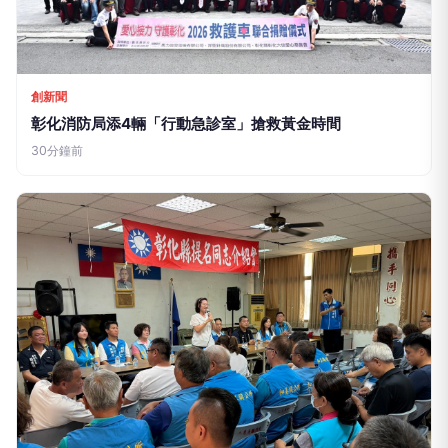
圖/高雄海洋局攜手遠洋三大公會 深化外籍船員照護打造永續漁業
【點傳媒／記者張淑慧報導】高雄市政府海洋局持續
推動外籍漁船員勞動人權保障與身心照護，今
（30）日下午於前鎮漁港船員會館舉辦「防毒暨法
規宣導講習」及「乘浪遠航・海好有您」外籍船員關
懷活動，結合法規宣導、健康照護、多元文化交流及
勞動人權推廣，吸引超過300名外籍漁船員踴躍參
與，展現高雄打造友善國際漁港、提升外籍船員福祉
的具體行動。