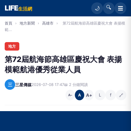
LIFE
🔍
☰
🌙
生活網
首頁
›
地方新聞
›
高雄市
›
第72屆航海節高雄區慶祝大會 表揚模
範...
地方
第72屆航海節高雄區慶祝大會 表揚
模範航港優秀從業人員
三
三星傳媒
2026-07-08 17:47
📖 2 分鐘閱讀
A+
L
f
🔗
A
A−