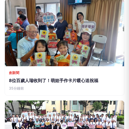
「乘浪遠航．海好有您」海洋局舉理
外籍船員關懷活動
點
點傳媒News586
2026-07-30 18:27:08