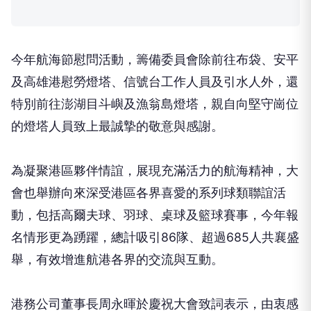
今年航海節慰問活動，籌備委員會除前往布袋、安平
及高雄港慰勞燈塔、信號台工作人員及引水人外，還
特別前往澎湖目斗嶼及漁翁島燈塔，親自向堅守崗位
的燈塔人員致上最誠摯的敬意與感謝。
為凝聚港區夥伴情誼，展現充滿活力的航海精神，大
會也舉辦向來深受港區各界喜愛的系列球類聯誼活
動，包括高爾夫球、羽球、桌球及籃球賽事，今年報
名情形更為踴躍，總計吸引86隊、超過685人共襄盛
舉，有效增進航港各界的交流與互動。
港務公司董事長周永暉於慶祝大會致詞表示，由衷感