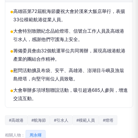
高雄區第72屆航海節慶祝大會於漢來大飯店舉行，表揚
●
33位模範航港從業人員。
大會特別致贈紀念品給燈塔、信號台工作人員及高雄港
●
引水人，感謝他們守護海上安全。
籌備委員會由32個航運單位共同籌辦，展現高雄港航港
●
產業的團結合作精神。
慰問活動擴及布袋、安平、高雄港、澎湖目斗嶼及漁翁
●
島燈塔，向堅守崗位人員致敬。
大會舉辦多項球類聯誼活動，吸引超過685人參與，增進
●
交流互動。
#高雄港
#航海節
#引水人
#模範人員
#燈塔
相關人物：
周永暉