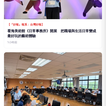
關懷活動由海洋局局長石慶豐偕同外籍船員及與會貴
賓共同啟動開幕儀式，隨著禮物盒緩緩開啟，懸掛
「漁業勞動人權及永續發展」字樣的巨型氣球緩緩升
起，象徵海洋局與遠洋漁業界三大公會攜手推動漁業
勞動人權及永續發展，也呼應漁業署推動「漁業與人
權行動計畫2.0」，共同落實七大策略，打造更友
善、安全且永續的漁業勞動環境。