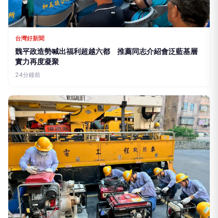
圖/從法規到健康一次到位 高雄全方位守護外籍漁船員權益
圖/石慶豐局長致詞
海洋局長石慶豐表示，前鎮漁港為我國重要的遠洋漁