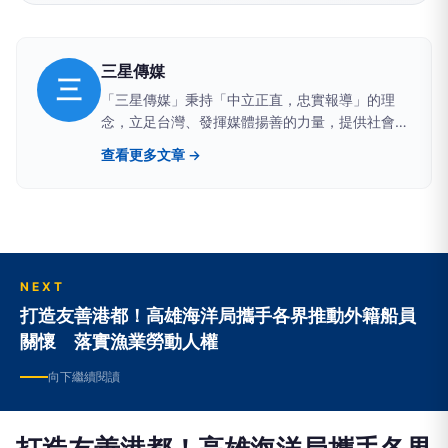
三星傳媒
三
「三星傳媒」秉持「中立正直，忠實報導」的理
念，立足台灣、發揮媒體揚善的力量，提供社會積
極與正向的影響。 周易•繫辭提及「在天成象」，
查看更多文章 →
「三星」提供滿天星斗中指引的方向，三星拱照呈
現吉象也象徵著喜慶與祈福。 「三星傳媒」以宏
觀的角度，即時掌握生活、社會、地方、旅遊、文
教、公益、醫衛、娛樂等多元報導，透過網路科技
與團隊的力量，深耕地方，提供正面的價值觀，照
亮台灣每一個角落。
NEXT
打造友善港都！高雄海洋局攜手各界推動外籍船員
關懷 落實漁業勞動人權
向下繼續閱讀