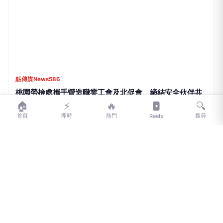
創新聞
8位百歲人瑞收到了！萌娃手作卡片暖心送祝福
35分鐘前
🏠
⚡
🔥
🔍
首頁
即時
熱門
搜尋
Reels
創新聞