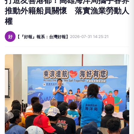
打造友善港都！高雄海洋局攜手各界
推動外籍船員關懷 落實漁業勞動人
權
好
【『好報』報系：台灣好報】
2026-07-31 14:25:21