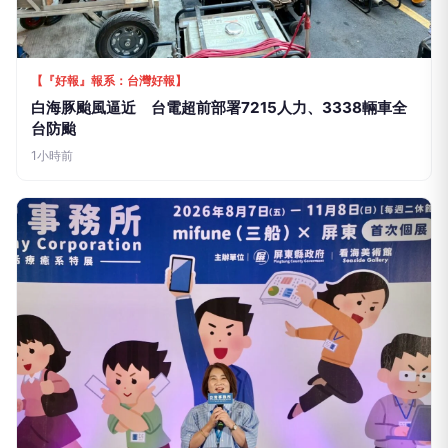
港，每年5月中旬起魷魚漁船陸續返港整補，外籍船
員也隨船返港。為落實市府對外籍船員的照顧及勞動
人權保障，海洋局結合市府毒防局辦理毒品防制課
程，並邀請漁業署、移民署、海巡署及市府團隊，配
合時事安排登革熱防治、拒絕酒駕、非洲豬瘟防堵及
多項漁業行政措施等多語宣導，提升外籍船員對臺灣
法令的認識，避免誤觸法令並保障自身權益。
廣告