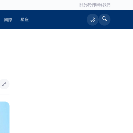
關於我們
聯絡我們
🔍
🌙
國際
星座
🔥 熱門文章
肯德基聯名《新世紀福音戰士》！爆
1
脆無骨雞腿霸搭2款限定醬料 穿紅白
免費送一份
🔗
詐團收水手現身就栽了！前鎮警方埋
2
伏收網 查扣手機揪出幕後黑手
父親節「爸氣加碼」竹山紫南宮辦公
3
益捐血 捐250cc送項鍊、500cc送
馬年套幣
日媒爆養樂多中壢廠生蟑螂 桃市衛生
4
局突擊稽查結果出爐