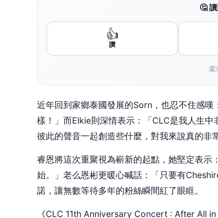
睿恩將這次重聚視為嶄新的起點，她堅定表示
始。」老么恩彬更暖心喊話：「只要有Chesh
諾，讓無數等待多年的粉絲瞬間紅了眼眶。
《CLC 11th Anniversary Concert : Aft
區2979元及身障席2739元，全區皆可加購
卡、全員簽名小卡、簽名拍立得以及6人對1人合
賣，更多活動資訊請鎖定主辦單位週末娛樂（WEE