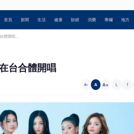
首頁
新聞
生活
健康
財經
消費
專欄
地方
合體開唱...
9在台合體開唱
A+
L
f
A
A−