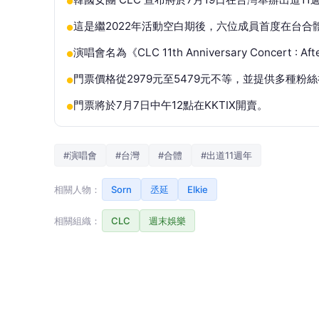
●
這是繼2022年活動空白期後，六位成員首度在台合
●
演唱會名為《CLC 11th Anniversary Concert : Aft
●
門票價格從2979元至5479元不等，並提供多種粉
●
門票將於7月7日中午12點在KKTIX開賣。
●
#演唱會
#台灣
#合體
#出道11週年
相關人物：
Sorn
丞延
Elkie
相關組織：
CLC
週末娛樂
韓國女團CLC迎來11週年之際，台灣主辦成功集
於7月19日在Zepp New Taipei舉辦《CLC 11th An
像是一場遲到4年的重逢，也是CLC獻給粉絲