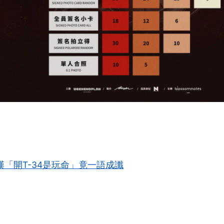
嘆「開T-34是玩命」竟一語成讖
搶頭香！這篇你的反應？
❤️
😮
愛
哇
沒有人反應，當第一個!