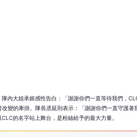
，隊內大姐承姬感性告白：「謝謝你們一直等待我們，CL
此未曾改變的牽掛。隊長丞延則表示：「謝謝你們一直守護著
CLC的名字站上舞台，是粉絲給予的最大力量。
 讀到一半，先表個態？
❤️
😮
愛
哇
沒有人反應，當第一個!
嘆：「能夠像這樣再次和大家相聚，真的感覺就像一場夢一
生中非常重要的一部分，也是塑造出今天的我的名字。能夠再
常有意義。」字裡行間流露出對團體深厚的感情。