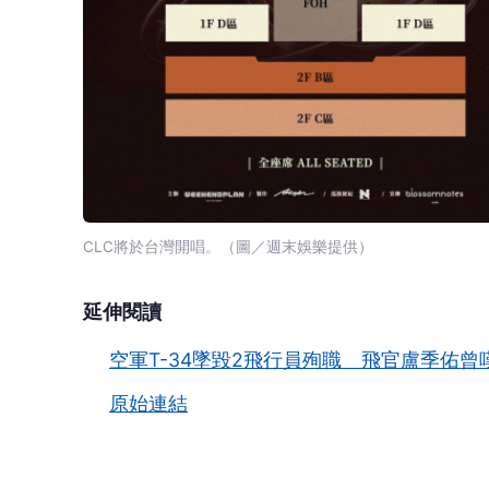
空軍T-34墜毀2飛行員殉職 飛官盧季佑曾
原始連結
🎯 
👍
讚
還
CTWANT