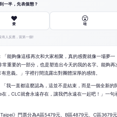
：「我一直都這麼認為，這並不是結束，而是一個全新的
ire在，CLC就會永遠存在，讓我們永遠在一起吧！」一句
er All in Taipei》門票分為A區5479元、B區4879元、C區367
1元粉絲福利。所有觀眾皆享有歡送及限定小卡福利，另有簽
照等豐富福利內容，門票將於7日中午12點於KKTIX正式
KENDPLAN ENT）官方社群平台。