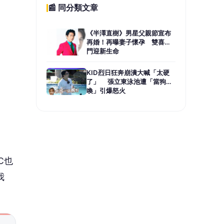
C也
我
次用