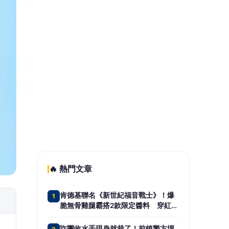
開南大學舉辦半導體文化夏令營 吸引
5
日本43高中生體驗台式生活
📰 同分類文章
《半澤直樹》男星父親節宣布
再婚！再曝妻子懷孕 雙喜臨
門迎新生命
KID烈日狂奔崩潰大喊「太硬
了」 張立東泳池遭「當狗使
喚」引爆怒火