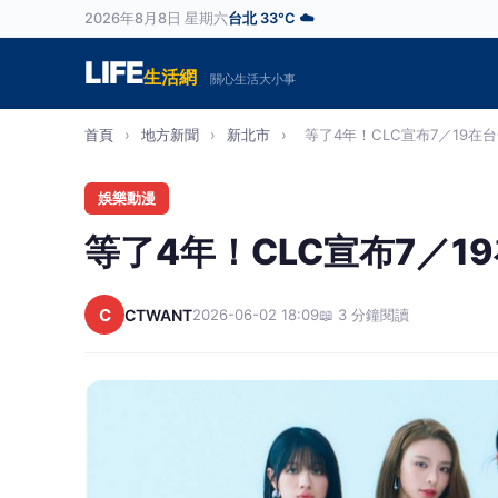
2026年8月8日 星期六
台北 33°C ☁️
LIFE
生活網
關心生活大小事
首頁
›
地方新聞
›
新北市
›
等了4年！CLC宣布7／19在台
娛樂動漫
等了4年！CLC宣布7／1
C
CTWANT
2026-06-02 18:09
📖 3 分鐘閱讀