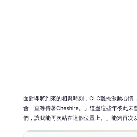
面對即將到來的相聚時刻，CLC難掩激動心情
會一直等待著Cheshire。」道盡這些年彼
們，讓我能再次站在這個位置上。」能夠再次以
🤔
👍
讚
還
近年回到家鄉泰國發展的Sorn，也忍不住感
樣！」而Elkie則深情表示：「CLC是我人
彼此的聲音一起創造些什麼，對我來說真的非