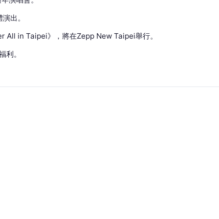
體演出。
er All in Taipei》，將在Zepp New Taipei舉行。
絲福利。
結Sorn、丞延、Elkie、睿恩、恩彬與承姬6位成員，宣
niversary Concert : After All in Taipei》，這場演
的一份約定。