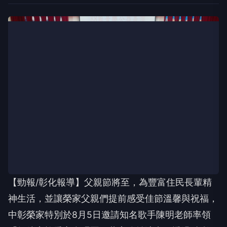
【勁報/彰化報導】父親節將至，為豐富住民長輩精
神生活，並讓榮家父親們提前感受佳節溫馨與祝福，
中彰榮家特別於8月5日邀請知名歌手陳明老師率領