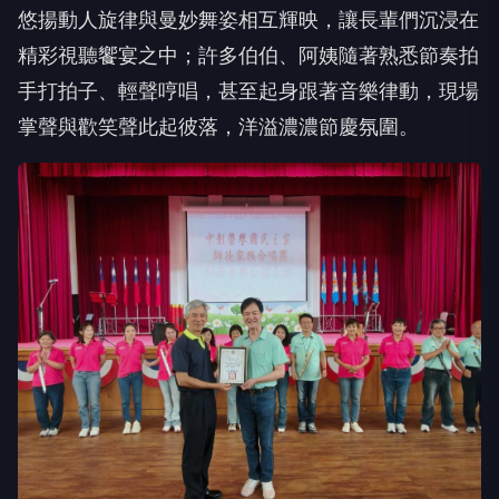
悠揚動人旋律與曼妙舞姿相互輝映，讓長輩們沉浸在
精彩視聽饗宴之中；許多伯伯、阿姨隨著熟悉節奏拍
手打拍子、輕聲哼唱，甚至起身跟著音樂律動，現場
掌聲與歡笑聲此起彼落，洋溢濃濃節慶氛圍。