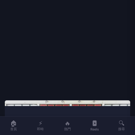
🏠
⚡
🔥
🔍
首頁
即時
熱門
搜尋
Reels