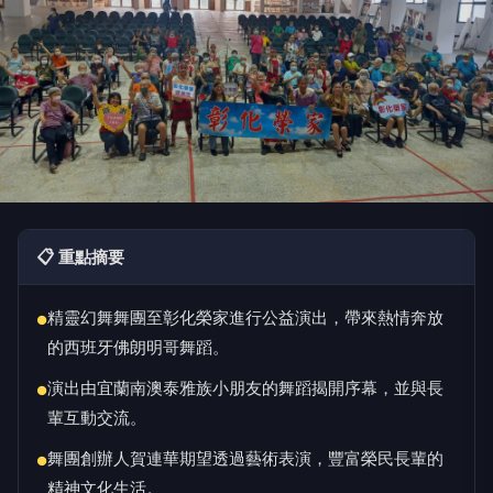
📋 重點摘要
精靈幻舞舞團至彰化榮家進行公益演出，帶來熱情奔放
●
的西班牙佛朗明哥舞蹈。
演出由宜蘭南澳泰雅族小朋友的舞蹈揭開序幕，並與長
●
輩互動交流。
舞團創辦人賀連華期望透過藝術表演，豐富榮民長輩的
●
精神文化生活。