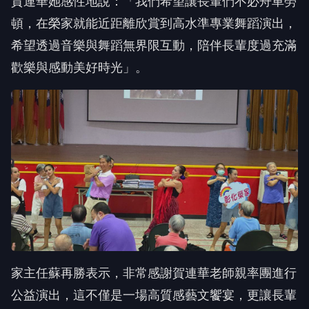
賀連華她感性地說：「我們希望讓長輩們不必舟車勞
頓，在榮家就能近距離欣賞到高水準專業舞蹈演出，
希望透過音樂與舞蹈無界限互動，陪伴長輩度過充滿
歡樂與感動美好時光」。
家主任蘇再勝表示，非常感謝賀連華老師親率團進行
公益演出，這不僅是一場高質感藝文饗宴，更讓長輩