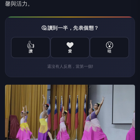
馨與活力。
🤔 讀到一半，先表個態？
👍
❤️
😮
讚
愛
哇
還沒有人反應，當第一個!