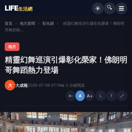
LIFE
🔍
☰
☀️
生活網
首頁
›
地方新聞
›
彰化縣
›
精靈幻舞巡演引爆彰化榮家！佛朗明
哥舞蹈熱...
地方
精靈幻舞巡演引爆彰化榮家！佛朗明
哥舞蹈熱力登場
大
大成報
2026-07-08 07:19
📖 2 分鐘閱讀
A+
L
f
🔗
A
A−