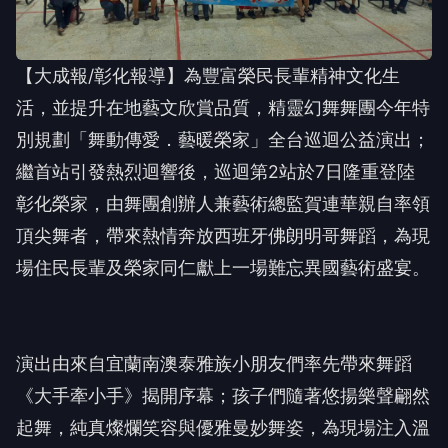
【大成報/彰化報導】為豐富榮民長輩精神文化生
活，並提升在地藝文欣賞品質，精靈幻舞舞團今年特
別規劃「舞動傳愛．藝暖榮家」全台巡迴公益演出；
繼首站引發熱烈迴響後，巡迴第2站於7日隆重登陸
彰化榮家，由舞團創辦人兼藝術總監賀連華親自率領
頂尖舞者，帶來熱情奔放西班牙佛朗明哥舞蹈，為現
場住民長輩及榮家同仁獻上一場難忘異國藝術盛宴。
演出由來自宜蘭南澳泰雅族小朋友們率先帶來舞蹈
《大手牽小手》揭開序幕；孩子們隨著悠揚樂聲翩然
起舞，純真燦爛笑容與優雅曼妙舞姿，為現場注入溫