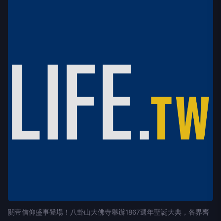
關帝信仰盛事登場！八卦山大佛寺舉辦1867週年聖誕大典，各界齊