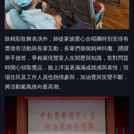
除精彩歌舞表演外，師徒家族愛心合唱團特別安排有
獎徵答活動與長輩互動；長輩們個個精神抖擻、踴躍
舉手搶答，爭相展現豐富人生閱歷與知識，答對問題
時開心領取獎品，臉上洋溢著滿滿成就感與喜悅；現
場住民及工作人員也熱情參與，加油聲與笑聲不斷，
將活動氣氛推向最高潮。