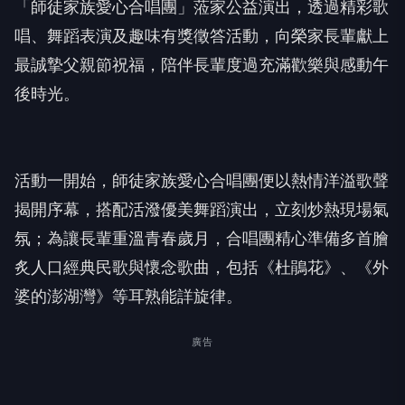
「師徒家族愛心合唱團」蒞家公益演出，透過精彩歌
唱、舞蹈表演及趣味有獎徵答活動，向榮家長輩獻上
最誠摯父親節祝福，陪伴長輩度過充滿歡樂與感動午
後時光。
活動一開始，師徒家族愛心合唱團便以熱情洋溢歌聲
揭開序幕，搭配活潑優美舞蹈演出，立刻炒熱現場氣
氛；為讓長輩重溫青春歲月，合唱團精心準備多首膾
炙人口經典民歌與懷念歌曲，包括《杜鵑花》、《外
婆的澎湖灣》等耳熟能詳旋律。
廣告