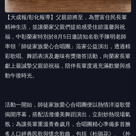
【大成報/彰化報導】父親節將至，為豐富住民長輩
精神生活，並讓榮家父親們提前感受佳節溫馨與祝
福，中彰榮家特別於8月5日邀請知名歌手陳明老師
率領「師徒家族愛心合唱團」蒞家公益演出，透過精
彩歌唱、舞蹈表演及趣味有獎徵答活動，向榮家長輩
獻上最誠摯父親節祝福，陪伴長輩度過充滿歡樂與感
動午後時光。
活動一開始，師徒家族愛心合唱團便以熱情洋溢歌聲
揭開序幕，搭配活潑優美舞蹈演出，立刻炒熱現場氣
氛；為讓長輩重溫青春歲月，合唱團精心準備多首膾
炙人口經典民歌與懷念歌曲，包括《杜鵑花》、《外