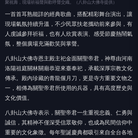
聚祝壽，現場祈福聲與歡呼聲交織。（八卦山大佛寺提供）
一首首耳熟能詳的經典歌曲，搭配精彩舞台演出，讓
現場氣氛持續升溫，不少民眾扶老攜幼前來參與，有
人虔誠參拜祈福，也有人欣賞表演、感受節慶熱鬧氣
氛，整個廣場充滿歡笑與掌聲。
八卦山大佛寺恩主殿主祀金面關聖帝君，神尊由河南
洛陽祖庭關林關廟恭迎來臺奉祀，承載深厚宗教文化
傳承。殿內珍藏的青龍偃月刀，更是寺方重要文物之
一，相傳為關聖帝君所使用的兵器，具有高度歷史與
文化價值。
八卦山大佛寺表示，關聖帝君一生重視忠義、仁勇與
誠信，其精神不僅深受信眾敬仰，也成為民間信仰中
重要的文化象徵。每年聖誕慶典都吸引來自全台各地