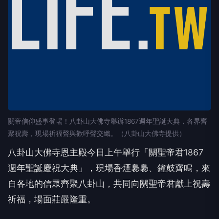
關帝信仰盛事登場！八卦山大佛寺舉辦1867週年聖誕大典，各界齊
聚祝壽，現場祈福聲與歡呼聲交織。（八卦山大佛寺提供）
八卦山大佛寺恩主殿今日上午舉行「關聖帝君1867
週年聖誕慶祝大典」，現場香煙裊裊、鐘鼓齊鳴，來
自各地的信眾齊聚八卦山，共同向關聖帝君獻上祝壽
祈福，場面莊嚴隆重。