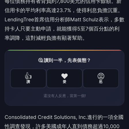
每位債務持有者背負約7,800美元的信用卡餘額。新
信用卡的平均利率高達23.7%，使得利息負擔沉重。
LendingTree首席信用分析師Matt Schulz表示，多數
持卡人只要主動申請，就能獲得5至7個百分點的利
率調降，這對減輕負擔有顯著幫助。
🤔 讀到一半，先表個態？
👍
❤️
😡
讚
愛
怒
還沒有人反應，當第一個!
Consolidated Credit Solutions, Inc.進行的一項全國
性調查發現，許多美國成年人直到債務超過10,000