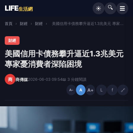
LIFE
🔍
☰
☀️
生活網
首頁
›
財經
›
財經
›
美國信用卡債務攀升逼近1.3兆美元 專家...
財經
美國信用卡債務攀升逼近1.3兆美元
專家憂消費者深陷困境
商
商傳媒
2026-06-03 09:54
📖 3 分鐘閱讀
A+
L
f
🔗
A
A−