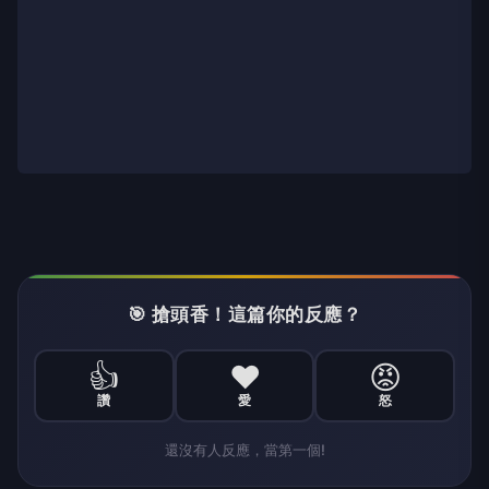
🎯 搶頭香！這篇你的反應？
👍
❤️
😡
讚
愛
怒
還沒有人反應，當第一個!