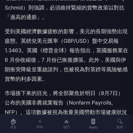
Schmid）則強調，必須維持緊縮的貨幣政策以對抗
「過高的通膨」。
受到美國經濟數據疲軟的影響，美元的長期強勢出現
疲態。英鎊兌美元匯率（GBP/USD）盤中交易報
1.3463。英國《標普全球》報告指出，英國服務業在
6 月份收縮後，7 月份已恢復擴張。此外，美國與伊
朗衝突降級並重啟談判，也被視為對英鎊等風險敏感
貨幣的利多因素。
市場接下來的目光，將全部聚焦於明日（8月7日）
公布的美國非農就業報告（Nonfarm Payrolls,
NFP）。這項數據被視為衡量美國勞動市場健康狀況
🏠
⚡
🔥
🔍
的關鍵指標，通常會對聯準會的利率政策產生重大影
首頁
即時
熱門
搜尋
Reels
響。市場普遍預期，美國 7 月將新增 8 萬個非農職