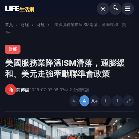
LIFE
🔍
☰
☀️
生活網
首頁
›
財經
›
財經
›
美國服務業降溫ISM滑落，通膨緩和、美
元...
財經
美國服務業降溫ISM滑落，通膨緩
和、美元走強牽動聯準會政策
商
商傳媒
2026-07-07 08:37
📖 2 分鐘閱讀
A+
L
f
🔗
A
A−