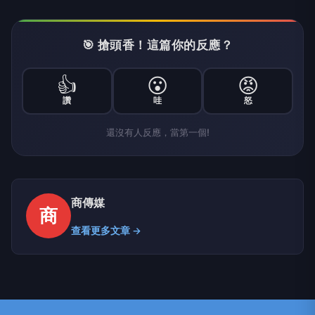
🎯 搶頭香！這篇你的反應？
👍
😮
😡
讚
哇
怒
還沒有人反應，當第一個!
商傳媒
商
查看更多文章 →