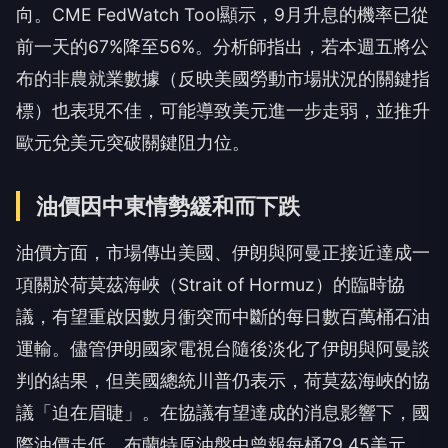
向。CME FedWatch Tool顯示，9月升息的機率已從
前一天的67%降至56%。分析師指出，若本週五將公
布的非農就業數據（反映美國勞動市場狀況的關鍵指
標）也表現不佳，可能導致美元進一步走弱，並推升
歐元兌美元突破關鍵阻力位。
油價因中東情勢緩和而下跌
油價方面，市場傳出美國、伊朗與阿曼正接近達成一
項關於荷莫茲海峽（Strait of Hormuz）的臨時協
議，有望重啟因數月衝突而中斷的每日數百萬桶石油
運輸。儘管伊朗國家電視台隨後淡化了伊朗與阿曼談
判的結果，但美國總統川普仍表示，荷莫茲海峽的協
議「迫在眉睫」。在協議有望達成的消息影響下，國
際油價走低，布蘭特原油盤中曾報每桶79.45美元，