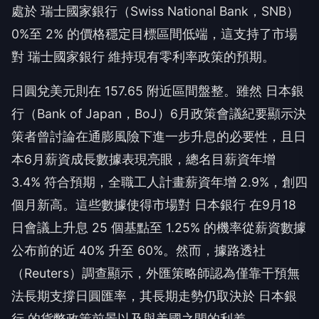
處於 瑞士國家銀行（Swiss National Bank，SNB）
0%至 2% 的價格穩定目標區間低端，這支持了市場
對 瑞士國家銀行 維持現有零利率政策的預期。
日圓兌美元則在 157.65 附近區間盤整。雖然 日本銀
行（Bank of Japan，BoJ）6月政策會議紀要顯示決
策者曾討論在通膨風險下進一步升息的必要性，且日
本6月薪資成長數據表現亮眼，總名目薪資年增
3.4% 符合預期，全職工人計畫薪資年增 2.9%，創四
個月新高。這些數據使得市場對 日本銀行 在9月18
日會議上升息 25 個基點至 1.25% 的機率從薪資數據
公布前的近 40% 升至 60%。然而，據路透社
（Reuters）調查顯示，外匯策略師認為僅靠干預無
法長期支撐日圓匯率，其長期走勢仍取決於 日本銀
行 的貨幣政策前景以及與美國之間的利差。