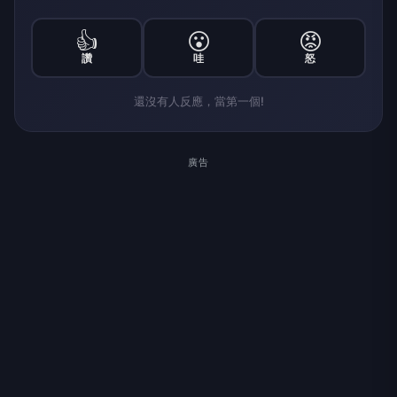
👍
😮
😡
讚
哇
怒
還沒有人反應，當第一個!
廣告