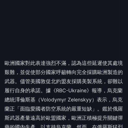
歐洲國家對此表達強烈不滿，認為這些延遲使其處境
艱難，並促使部分國家呼籲轉向完全採購歐洲製造的
武器。儘管美國敦促北約盟友採購美製系統，卻難以
履行自身的承諾。據《RBC-Ukraine》報導，烏克蘭
總統澤倫斯基（Volodymyr Zelenskyy）表示，烏克
蘭正「面臨愛國者防空系統的嚴重短缺」。鑑於俄羅
斯武器產量遠高於歐盟國家，歐洲正積極提升關鍵彈
藥的國內生產，以支持烏克蘭。然而，在俄羅斯猛烈