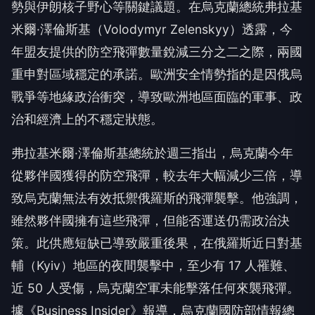
勢與伊朗核子野心等關鍵議題。在烏克蘭總統弗拉基
米爾·澤倫斯基（Volodymyr Zelenskyy）透露，今
年盟友提供的防空飛彈數量銳減三分之二之際，兩國
重申對區域穩定的承諾。歐洲安全情勢指的是因俄烏
戰爭等地緣政治衝突，導致歐洲地區面臨的軍事、政
治和經濟上的不穩定狀態。
弗拉基米爾·澤倫斯基總統於週三指出，烏克蘭今年
從夥伴國獲得的防空飛彈，較去年大幅減少三倍，導
致烏克蘭無法有效抵禦俄羅斯的飛彈襲擊。他強調，
雖然夥伴國擁有這些飛彈，但能否運送仍需政治決
策。此供應短缺已導致嚴重後果，在俄羅斯近日對基
輔（Kyiv）地區的夜間襲擊中，至少有 17 人罹難、
近 50 人受傷，烏克蘭空軍未能擊落任何來襲飛彈。
據《Business Insider》報導，烏克蘭國防部情報總