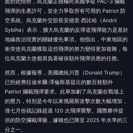
面對此情勢，烏克蘭正積極向美國爭取 PAC-3 攔截
飛彈的生產許可，並全力爭取所有可用的 Patriot 防
空系統。烏克蘭外交部長安德里·西比哈（Andrii
Sybiha）表示，擴大烏克蘭的反彈道飛彈能力是基於
地緣政治現實的關鍵優先事項。他指出，中東地區的
衝突使烏克蘭獲取這些飛彈的努力變得更加複雜，每
位烏克蘭大使都肩負著確保額外飛彈供應的任務。
然而，根據報導，美國總統川普（Donald Trump）
已拒絕弗拉迪米爾·澤倫斯基提出的數百枚額外
Patriot 攔截飛彈要求。此舉加劇了烏克蘭在戰場上
的壓力，特別是今年以來俄羅斯攻擊次數大幅增加，
僅七月份就記錄超過 120 次飛彈襲擊。國際夥伴提
供的防空攔截彈藥，據稱也已降至 2025 年水準的三
分之一。