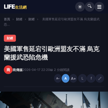
LIFE
🔍
☰
☀️
生活網
首頁
›
財經
›
財經
›
美國軍售延宕引歐洲盟友不滿 烏克蘭援武
恐...
財經
美國軍售延宕引歐洲盟友不滿 烏克
蘭援武恐陷危機
商
商傳媒
2026-04-17 22:20
📖 2 分鐘閱讀
A+
L
f
🔗
A
A−