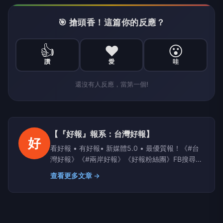
🎯 搶頭香！這篇你的反應？
👍
❤️
😮
讚
愛
哇
還沒有人反應，當第一個!
【『好報』報系：台灣好報】
好
看好報 • 有好報• 新媒體5.0 • 最優質報！《#台
灣好報》《#兩岸好報》《好報粉絲團》FB搜尋；
Yahoo、PChome、LIFE新聞、yamnews、
查看更多文章 →
owlnews也看得到