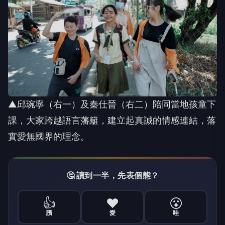
▲邱琬寧（右一）及秦仕晉（右二）陪同當地孩童下
課，大家跨越語言藩籬，建立起真誠的情感連結，落
實愛無國界的理念。
🤔 讀到一半，先表個態？
👍
❤️
😮
讚
愛
哇