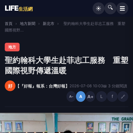
LIFE
🔍
☰
☀️
生活網
首頁
›
地方新聞
›
新北市
›
聖約翰科大學生赴菲志工服務 重塑
國際視野...
地方
聖約翰科大學生赴菲志工服務 重塑
國際視野傳遞溫暖
好
【『好報』報系：台灣好報】
2026-07-08 10:03
📖 3 分鐘閱讀
A+
L
f
🔗
A
A−