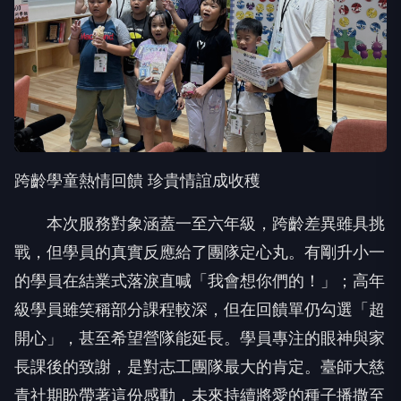
跨齡學童熱情回饋 珍貴情誼成收穫
本次服務對象涵蓋一至六年級，跨齡差異雖具挑
戰，但學員的真實反應給了團隊定心丸。有剛升小一
的學員在結業式落淚直喊「我會想你們的！」；高年
級學員雖笑稱部分課程較深，但在回饋單仍勾選「超
開心」，甚至希望營隊能延長。學員專注的眼神與家
長課後的致謝，是對志工團隊最大的肯定。臺師大慈
青社期盼帶著這份感動，未來持續將愛的種子播撒至
更多角落。