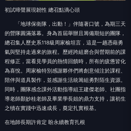
初試啼聲展現韌性 總召點滴心頭
「地球保衛隊，出動！」伴隨著口號，為期三天
的營隊圓滿落幕。身為首屆舉辦且籌備期短的團隊，
總召集人歷史系118級周家榆坦言，這是一趟憑藉勇
氣與堅持走過來的旅程。歷經跨組磨合與營期前的課
程修正，當看見學員的熱情回饋時，所有的疲憊皆化
為喜悅。周家榆特別感謝夥伴們將創意傾注於課程、
陪伴與道具製作，並感謝生活統籌組勇對陌生資源。
同時，團隊感念課外活動指導組王建傑老師、社團指
導老師顏妙桂老師及畢業學長姐的鼎力支持，讓初生
之犢在實踐中迅速成長，奠定扎實根基。
在地師長期許肯定 盼永續教育扎根
基隆市中山國民小學教導主任蕭忠閔表示：「透