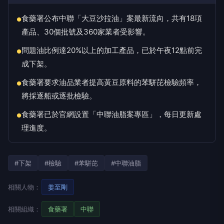
食藥署公布中聯「大豆沙拉油」案最新流向，共有18項
●
產品、30個批號及360家業者受影響。
問題油比例達20%以上的加工產品，已於午夜12點前完
●
成下架。
食藥署要求油品業者提高黃豆原料的苯駢芘檢驗頻率，
●
將採逐船或逐批檢驗。
食藥署已於官網設置「中聯油脂案專區」，每日更新處
●
理進度。
#下架
#檢驗
#苯駢芘
#中聯油脂
相關人物：
姜至剛
相關組織：
食藥署
中聯