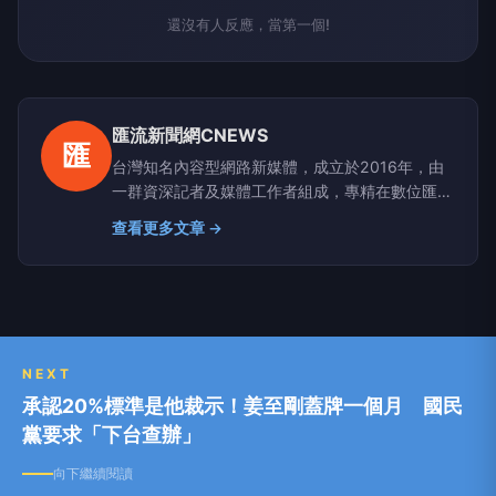
還沒有人反應，當第一個!
匯流新聞網CNEWS
匯
台灣知名內容型網路新媒體，成立於2016年，由
一群資深記者及媒體工作者組成，專精在數位匯
流、醫藥生活、網路科技、政治民調、新能源及金
查看更多文章 →
融財經等領域。新聞擴散平台包括雅虎、google
news、蕃薯藤、網路家庭、HiNet及新浪等最具影
響力的大型入口網站。
NEXT
承認20%標準是他裁示！姜至剛蓋牌一個月 國民
黨要求「下台查辦」
向下繼續閱讀