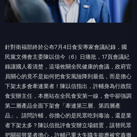
針對衛福部終於公布7月4日食安專家會議紀錄，國
民黨文傳會主委陳以信今（6）日痛批，17頁會議紀
錄讓國人看清楚，這場攸關全民健康的會議，政府官
員關心的竟不是如何把食安風險降到最低，而是擔心
下架太多會牽連業者！陳以信指出，許輔身為行政院
食安辦主任，本應站在全民食安第一線，會中卻強調
第二層產品全面下架會「牽連第三層、第四層產
品」。請問許輔，你擔心的是民眾吃到毒油，還是業
者下架太多？陳以信批評食安辦立場錯置，該替民眾
把關卻替業者擔心，許輔已重大失職失能應被究責撤