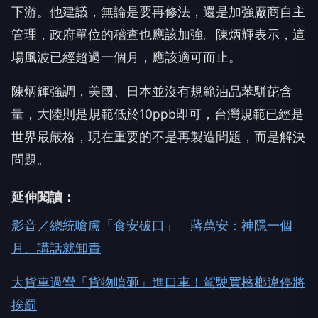
下游。他建議，無論是要再修法，還是加強廠商自主
管理，政府單位的稽查也應該加強。陳炳輝表示，這
場風波已經超過一個月，應該適可而止。
陳炳輝強調，美國、日本並沒有規範油品苯駢芘含
量，大陸則是規範低於10ppb即可，台灣規範已經是
世界最嚴格，現在重要的不是再製造問題，而是解決
問題。
延伸閱讀：
影音／總統嗆盧「食安破口」 蔣萬安：神隱一個
月、講話就卸責
大貨車過彎「貨物噴砸」進口車！駕駛買檳榔違停將
挨罰