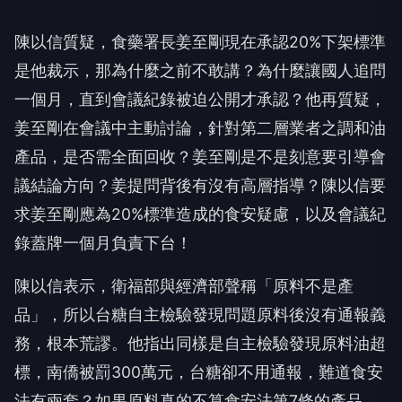
陳以信質疑，食藥署長姜至剛現在承認20%下架標準
是他裁示，那為什麼之前不敢講？為什麼讓國人追問
一個月，直到會議紀錄被迫公開才承認？他再質疑，
姜至剛在會議中主動討論，針對第二層業者之調和油
產品，是否需全面回收？姜至剛是不是刻意要引導會
議結論方向？姜提問背後有沒有高層指導？陳以信要
求姜至剛應為20%標準造成的食安疑慮，以及會議紀
錄蓋牌一個月負責下台！
陳以信表示，衛福部與經濟部聲稱「原料不是產
品」，所以台糖自主檢驗發現問題原料後沒有通報義
務，根本荒謬。他指出同樣是自主檢驗發現原料油超
標，南僑被罰300萬元，台糖卻不用通報，難道食安
法有兩套？如果原料真的不算食安法第7條的產品，