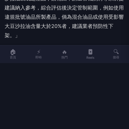
建議納入參考，綜合評估後決定管制範圍，例如使用
違規批號油品所製產品，倘為混合油品或使用受影響
大豆沙拉油含量大於20%者，建議業者預防性下
架。」
最後則由姜至剛裁示「使用問題油品占比超過20%或
🏠
⚡
🔥
🔍
首頁
即時
熱門
搜尋
製成之外觀仍為原型之調和油，均須先預防性下架，
Reels
待業者自行檢驗確認符合標準後，方可重新上架。」
（以上新聞由楊清緣編輯，AI播報）。
這篇文章
食藥署公開7/4專家會議紀錄 建議大於
20%下架決策過程曝光
最早出現於
中廣新聞網
。