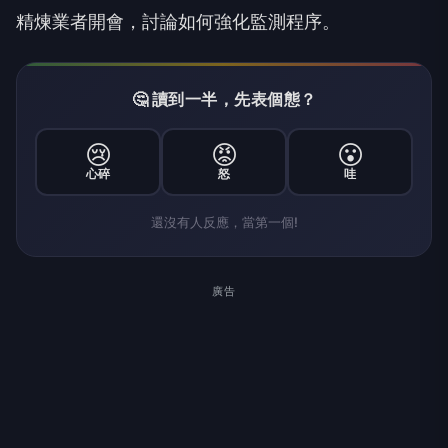
精煉業者開會，討論如何強化監測程序。
🤔 讀到一半，先表個態？
😢
😡
😮
心碎
怒
哇
還沒有人反應，當第一個!
廣告