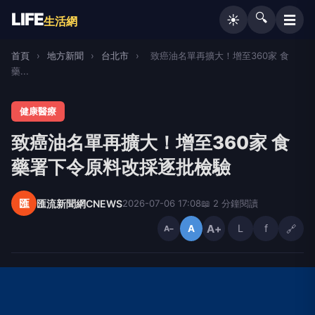
LIFE
🔍
☰
☀️
生活網
首頁
›
地方新聞
›
台北市
›
致癌油名單再擴大！增至360家 食
藥...
健康醫療
致癌油名單再擴大！增至360家 食
藥署下令原料改採逐批檢驗
匯
匯流新聞網CNEWS
2026-07-06 17:08
📖 2 分鐘閱讀
A+
L
f
🔗
A
A−