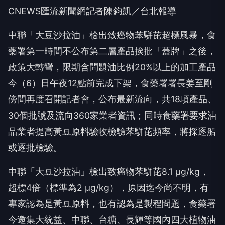
CNEWS匯流新聞網記者陳鈞凱／台北報導
中聯「大豆沙拉油」檢出致癌物苯駢芘超標風暴，食
藥署第一時間不公布第二層產品挨批「蓋牌」之後，
政策大轉彎，限期含問題油比例20%以上的加工產品
今（6）日午夜12點前完成下架，食藥署署長姜至剛
傍間再度召開記者會，公布最新流向，共18項產品、
30個批號及流向360家業者資訊；同時食藥署要求油
品業者提高黃豆原料驗收檢驗苯駢芘頻率，將採逐船
或逐批檢驗。
中聯「大豆沙拉油」檢出致癌物苯駢芘8.1 μg/kg，
超標4倍（標準為2 μg/kg），原因迄今尚不明，有
專家認為是黃豆原料，也有認為是製程問題，食藥署
今邀集大統益、中聯、台糖、長輝等國內四大植物油