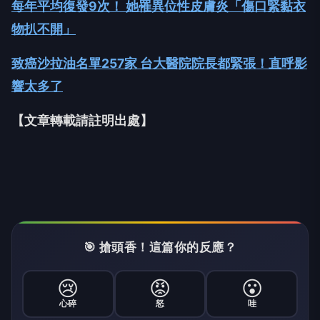
每年平均復發9次！ 她罹異位性皮膚炎「傷口緊黏衣
物扒不開」
致癌沙拉油名單257家 台大醫院院長都緊張！直呼影
響太多了
【文章轉載請註明出處】
🎯 搶頭香！這篇你的反應？
😢
😡
😮
心碎
怒
哇