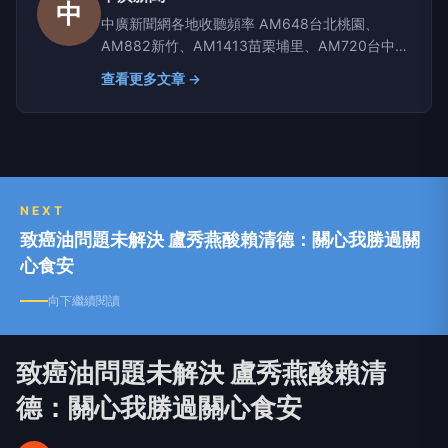
中
中廣新聞網各地收聽頻率 AM648台北桃園、
AM882新竹、AM1413苗栗埔里、AM720台中彰
化南投、AM1350嘉義雲林、AM1296台南、
查看更多文章 →
AM864高雄屏東、AM630宜蘭、AM819台東、
AM855花蓮、AM1116玉里
NEXT
致癌油問題未解決 盧秀燕酸賴清德：關心我勝過關
心食安
向下繼續閱讀
致癌油問題未解決 盧秀燕酸賴清
德：關心我勝過關心食安