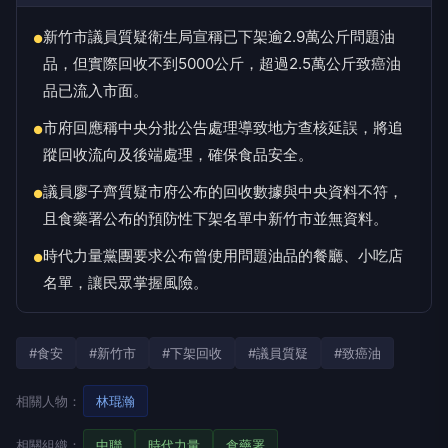
新竹市議員質疑衛生局宣稱已下架逾2.9萬公斤問題油
●
品，但實際回收不到5000公斤，超過2.5萬公斤致癌油
品已流入市面。
市府回應稱中央分批公告處理導致地方查核延誤，將追
●
蹤回收流向及後端處理，確保食品安全。
議員廖子齊質疑市府公布的回收數據與中央資料不符，
●
且食藥署公布的預防性下架名單中新竹市並無資料。
時代力量黨團要求公布曾使用問題油品的餐廳、小吃店
●
名單，讓民眾掌握風險。
#食安
#新竹市
#下架回收
#議員質疑
#致癌油
相關人物：
林琨瀚
相關組織：
中聯
時代力量
食藥署