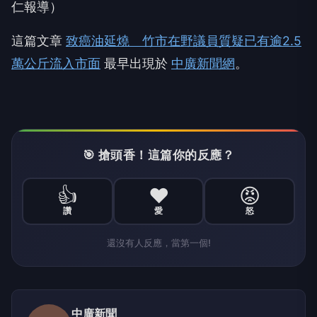
仁報導）
這篇文章
致癌油延燒 竹市在野議員質疑已有逾2.5
萬公斤流入市面
最早出現於
中廣新聞網
。
🎯 搶頭香！這篇你的反應？
👍
❤️
😡
讚
愛
怒
還沒有人反應，當第一個!
中廣新聞