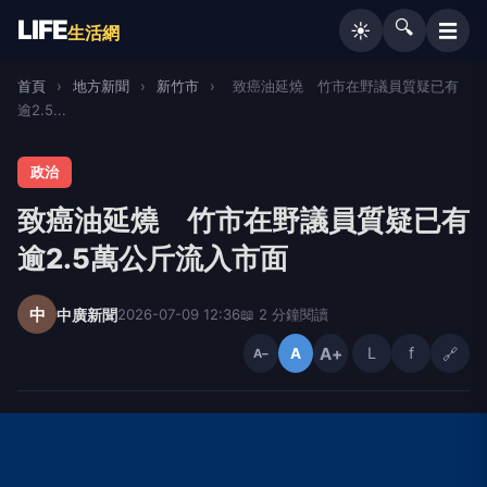
LIFE
🔍
☰
☀️
生活網
首頁
›
地方新聞
›
新竹市
›
致癌油延燒 竹市在野議員質疑已有
逾2.5...
政治
致癌油延燒 竹市在野議員質疑已有
逾2.5萬公斤流入市面
中
中廣新聞
2026-07-09 12:36
📖 2 分鐘閱讀
A+
L
f
🔗
A
A−