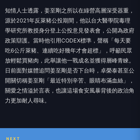
知情人士透露，姜至剛之所以在綠營高層深受器重，
源於2021年反萊豬公投期間，他以台大醫學院毒理
學研究所教授身分登上公投意見發表會，公開為政府
政策辯護。當時他引用CODEX標準，聲稱「每天要
吃6公斤萊豬、連續吃好幾年才會超標」，呼籲民眾
放輕鬆買豬肉，此舉讓他一戰成名並獲得層峰青睞。
日前面對媒體追問姜至剛是否下台時，卓榮泰甚至公
開關切稱姜至剛「最近特別辛苦、眼睛布滿血絲」，
關愛之情溢於言表，也讓這場食安風暴背後的政治角
力更加耐人尋味。
NEXT