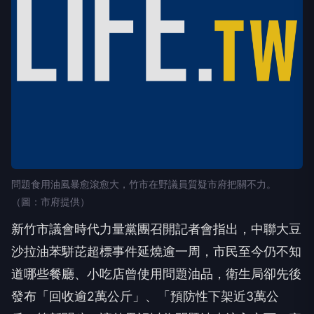
問題食用油風暴愈滾愈大，竹市在野議員質疑市府把關不力。
（圖：市府提供）
新竹市議會時代力量黨團召開記者會指出，中聯大豆
沙拉油苯駢芘超標事件延燒逾一周，市民至今仍不知
道哪些餐廳、小吃店曾使用問題油品，衛生局卻先後
發布「回收逾2萬公斤」、「預防性下架近3萬公