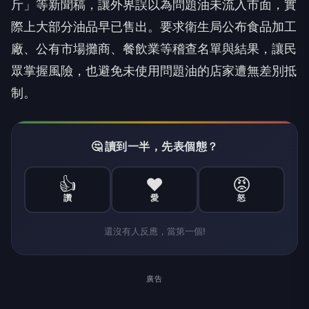
斤」等新聞稿，讓外界誤以為問題油未流入市面，實
際上大部分油品早已售出。要求衛生局公布食品加工
廠、公有市場攤商、餐飲業等稽查名單與結果，讓民
眾掌握風險，也避免未使用問題油的店家遭無差別抵
制。
🤔 讀到一半，先表個態？
👍
❤️
😡
讚
愛
怒
還沒有人反應，當第一個!
廣告