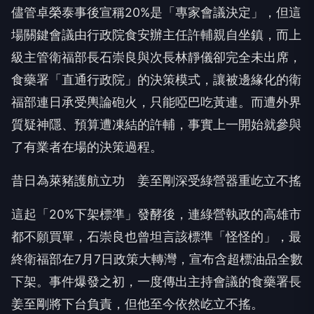
儘管卓榮泰事後宣稱20%是「專家會議決定」，但這
場關鍵會議由行政院食安辦主任許輔親自坐鎮，而上
級主管衛福部長石崇良與次長林靜儀卻完全未出席，
食藥署「直通行政院」的決策模式，讓被邊緣化的衛
福部連日承受輿論砲火，只能啞巴吃黃連。而遭外界
質疑神隱、預算遭凍結的許輔，事實上一開始就參與
了有業者在場的決策過程。
昔日為萊豬護航立功 姜至剛深受綠營器重屹立不搖
這起「20%下架標準」發酵後，連綠營執政的高雄市
都不願買單，石崇良也曾坦言該標準「怪怪的」，最
終衛福部在7月7日政策大轉灣，宣布含超標油品全數
下架。事件爆發之初，一度傳出主持會議的食藥署長
姜至剛將下台負責，但他至今依然屹立不搖。