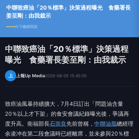
中聯致癌油「20％標準」決策過程曝光 食藥署長
姜至剛：由我裁示
向下繼續閱讀
中聯致癌油「20％標準」決策過程
曝光 食藥署長姜至剛：由我裁示
上
上報Up Media
2026-08-05 15:45:00
致癌油風暴持續擴大，7月4日訂出「問題油含量
20％以上才下架」的食安會議紀錄曝光後，爭議再
度升高。衛福部長
石崇良
先前曾稱，
中聯油脂
總經理
余凌冲在第二段會議時已經離席，並未參與20％標