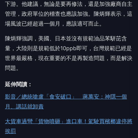
下游。他建議，無論是要再修法，還是加強廠商自主
管理，政府單位的稽查也應該加強。陳炳輝表示，這
場風波已經超過一個月，應該適可而止。
陳炳輝強調，美國、日本並沒有規範油品苯駢芘含
量，大陸則是規範低於10ppb即可，台灣規範已經是
世界最嚴格，現在重要的不是再製造問題，而是解決
問題。
延伸閱讀：
影音／總統嗆盧「食安破口」 蔣萬安：神隱一個
月、講話就卸責
大貨車過彎「貨物噴砸」進口車！駕駛買檳榔違停將
挨罰