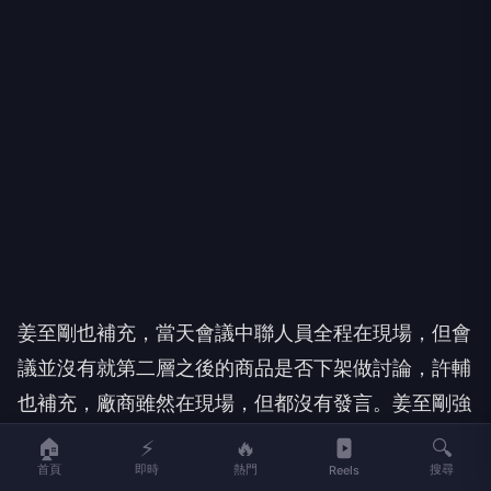
姜至剛也補充，當天會議中聯人員全程在現場，但會
議並沒有就第二層之後的商品是否下架做討論，許輔
也補充，廠商雖然在現場，但都沒有發言。姜至剛強
調，參考各國的做法，都是先下架第一層，當天專家
🏠
⚡
🔥
🔍
首頁
即時
熱門
搜尋
在會議後也得出這樣的共識，最後才由他做結論及裁
Reels