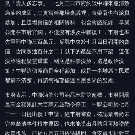
良「貴人多忘事」，七月三日市府約談中聯來釐清致
癌油的成因，其實當時那場會議裡，食藥署也有派員
參加，且這場會議的相關資料，包含會議紀錄，早就
公開在市府官網，不僅沒有涉及中聯復工，市府也率
先重罰中聯三百萬元。反觀中央於七月四日召開的會
議，含問題油百分之二十以下的產品不用下架，這個
決策過程疑雲重重，到底是科學決策，還是政治決
策？中聯這個廠商是全程參加，或是一半離席？民眾
都搞不清楚，再請衛福部儘速回應各界的疑慮。
市府表示，中聯油脂公司油品苯駢芘超標，市府開罰
最高金額累計六百萬元並勒令停工。中聯公司於七月
三十一日提出復工申請，經市府審查，確認業者尚未
完整釐清事件根本原因，也未能提出具體且可驗證的
改善措施，已於八月五日依法駁回。食安處也針對三