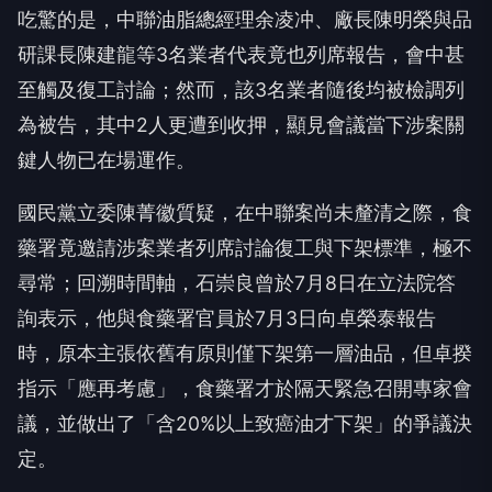
吃驚的是，中聯油脂總經理余凌冲、廠長陳明榮與品
研課長陳建龍等3名業者代表竟也列席報告，會中甚
至觸及復工討論；然而，該3名業者隨後均被檢調列
為被告，其中2人更遭到收押，顯見會議當下涉案關
鍵人物已在場運作。
國民黨立委陳菁徽質疑，在中聯案尚未釐清之際，食
藥署竟邀請涉案業者列席討論復工與下架標準，極不
尋常；回溯時間軸，石崇良曾於7月8日在立法院答
詢表示，他與食藥署官員於7月3日向卓榮泰報告
時，原本主張依舊有原則僅下架第一層油品，但卓揆
指示「應再考慮」，食藥署才於隔天緊急召開專家會
議，並做出了「含20%以上致癌油才下架」的爭議決
定。