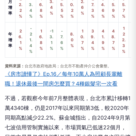
月
3.
2.
2.
3.
6.
5.
0.
7.
4.
5.
5.
4.
增
4
6
2
4
8
5
2
3
6
9
7
7
率
%
%
%
%
%
%
%
%
%
%
%
%
-
1
1
2
1
-1
-
1
3
4
4
年
2
8.
2
5
6.
6.
3.
7.
0.
9.
1.
8.
增
1.
0
2.
2.
1
8
1
6
7
4
9
7
率
4
%
3
4
%
%
%
%
%
%
%
%
%
%
%
資料來源：
台北市政府地政局；台北市不動產仲介公會彙整。
《房市讀懂了》Ep.16／每年10萬人為照顧長輩離
職！退休最後一間房怎麼買？4種銀髮宅一次看
不過，若觀察今年前7月整體表現，台北市累計移轉1
萬4340棟，仍是2017年以來同期第3低，較2020年
同期高點減少22.2%。蘇金城指出，自2024年9月第
七波信用管制實施以來，市場買氣已低迷22個月，