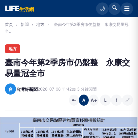
LIFE
🔍
☰
🌙
生活網
首頁
›
新聞
›
地方
›
臺南今年第2季房市仍盤整 永康交易量冠
全...
地方
臺南今年第2季房市仍盤整 永康交
易量冠全市
台
台灣好新聞
2026-07-08 11:42
📖 3 分鐘閱讀
A+
L
f
🔗
A
A−