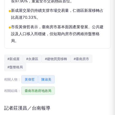
長97.90%，重返全市交易熱區首位。
新成屋交屋仍持續支撐市場交易量，仁德區新屋移轉占
●
比高達70.33%。
市長黃偉哲表示，臺南房市基本面因產業發展、公共建
●
設及人口移入而穩健，但短期內房市仍將維持盤整格
局。
#新成屋
#永康區
#建物買賣移轉
#臺南房市
#盤整格局
相關人物：
黃偉哲
陳淑美
相關組織：
臺南市政府地政局
記者莊漢昌／台南報導