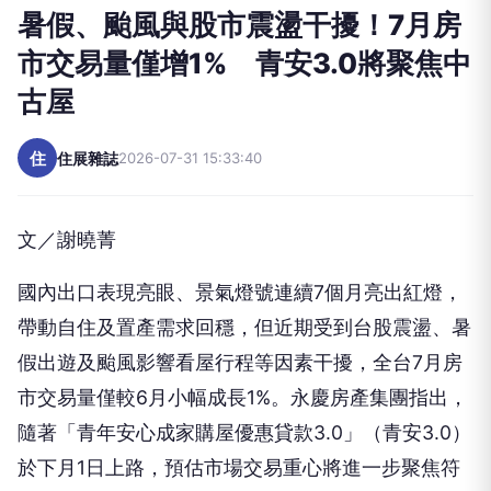
暑假、颱風與股市震盪干擾！7月房
市交易量僅增1% 青安3.0將聚焦中
古屋
住
住展雜誌
2026-07-31 15:33:40
文／謝曉菁
國內出口表現亮眼、景氣燈號連續7個月亮出紅燈，
帶動自住及置產需求回穩，但近期受到台股震盪、暑
假出遊及颱風影響看屋行程等因素干擾，全台7月房
市交易量僅較6月小幅成長1%。永慶房產集團指出，
隨著「青年安心成家購屋優惠貸款3.0」（青安3.0）
於下月1日上路，預估市場交易重心將進一步聚焦符