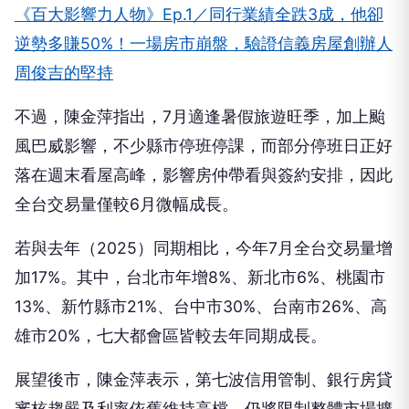
《百大影響力人物》Ep.1／同行業績全跌3成，他卻
逆勢多賺50%！一場房市崩盤，驗證信義房屋創辦人
周俊吉的堅持
不過，陳金萍指出，7月適逢暑假旅遊旺季，加上颱
風巴威影響，不少縣市停班停課，而部分停班日正好
落在週末看屋高峰，影響房仲帶看與簽約安排，因此
全台交易量僅較6月微幅成長。
若與去年（2025）同期相比，今年7月全台交易量增
加17%。其中，台北市年增8%、新北市6%、桃園市
13%、新竹縣市21%、台中市30%、台南市26%、高
雄市20%，七大都會區皆較去年同期成長。
展望後市，陳金萍表示，第七波信用管制、銀行房貸
審核趨嚴及利率依舊維持高檔，仍將限制整體市場擴