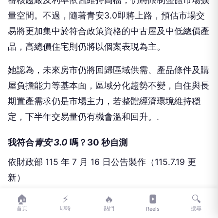
量空間。不過，隨著青安3.0即將上路，預估市場交
易將更加集中於符合政策資格的中古屋及中低總價產
品，高總價住宅則仍將以個案表現為主。
她認為，未來房市仍將回歸區域供需、產品條件及購
屋負擔能力等基本面，區域分化趨勢不變，自住與長
期置產需求仍是市場主力，若整體經濟環境維持穩
定，下半年交易量仍有機會溫和回升。.
我符合
青安 3.0
嗎？30 秒自測
依財政部
115 年 7 月 16 日
公告製作（
115.7.19
更
新）
購屋地區
🏠
⚡
🔥
🔍
台北市
首頁
即時
熱門
搜尋
Reels