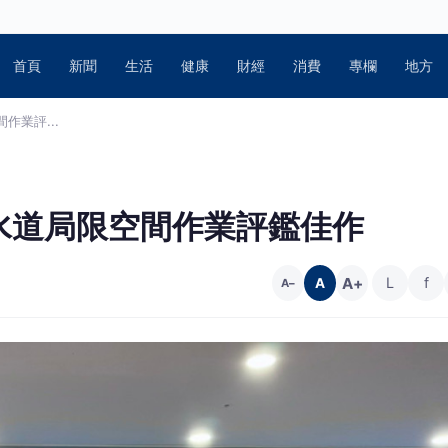
首頁
新聞
生活
健康
財經
消費
專欄
地方
業評...
水道局限空間作業評鑑佳作
A+
L
f
A
A−