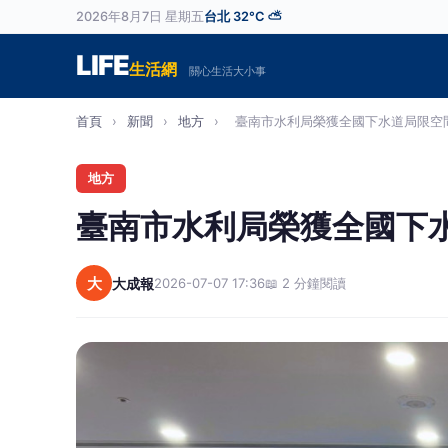
2026年8月7日 星期五
台北 32°C ⛅
LIFE
生活網
關心生活大小事
首頁
›
新聞
›
地方
›
臺南市水利局榮獲全國下水道局限空間作
地方
臺南市水利局榮獲全國下
大
大成報
2026-07-07 17:36
📖 2 分鐘閱讀