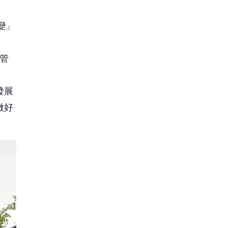
變」
接管
發展
做好