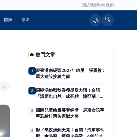
關於我們
聯絡我們
🔍
🌙
國際
星座
🔥 熱門文章
麥寮港南碼頭2027年啟用 張麗善：
1
重大建設接續向前
🔗
周曉涵挑戰秋香獲胡瓜力讚！台語
2
「講歪也自然」成亮點 陳亞蘭：她
不笑場的
國際兒童繪畫賽奪銅獎 屏東女孩寧
3
寧彩繪排灣族家鄉之美
影／黑夜燒到天亮！台南「汽車零件
4
廠、食品廠」遭惡火吞噬 4年前才燒