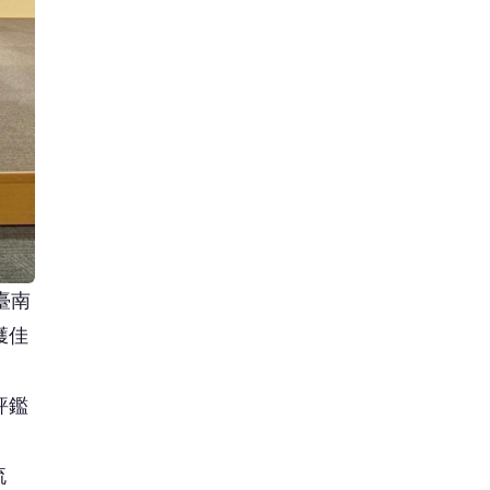
臺南
獲佳
評鑑
流