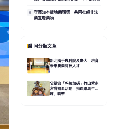
過
守護知本捷地爾環境 共同杜絕非法
5
棄置廢棄物
📰 同分類文章
新北攜手農科院及臺大 培育
未來農業科技人才
父親節「爸氣加碼」竹山紫南
宮辦捐血活動 捐血贈馬年項
鍊、套幣