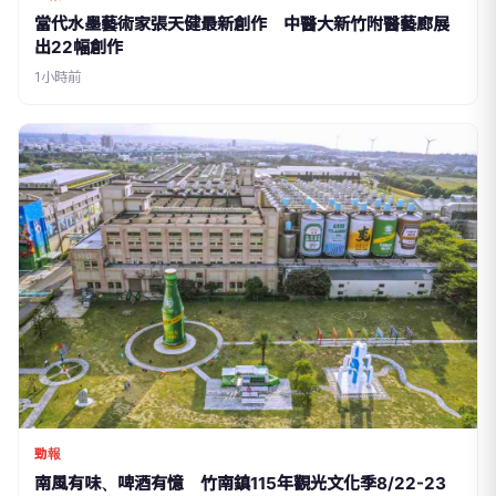
當代水墨藝術家張天健最新創作 中醫大新竹附醫藝廊展
出22幅創作
1小時前
勁報
南風有味、啤酒有憶 竹南鎮115年觀光文化季8/22-23