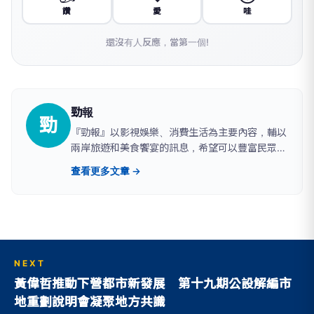
讚
愛
哇
還沒有人反應，當第一個!
勁報
勁
『勁報』以影視娛樂、消費生活為主要內容，輔以
兩岸旅遊和美食饗宴的訊息，希望可以豐富民眾的
生活，帶給社會大眾美好的未來。
查看更多文章 →
NEXT
黃偉哲推動下營都市新發展 第十九期公設解編市
地重劃說明會凝聚地方共識