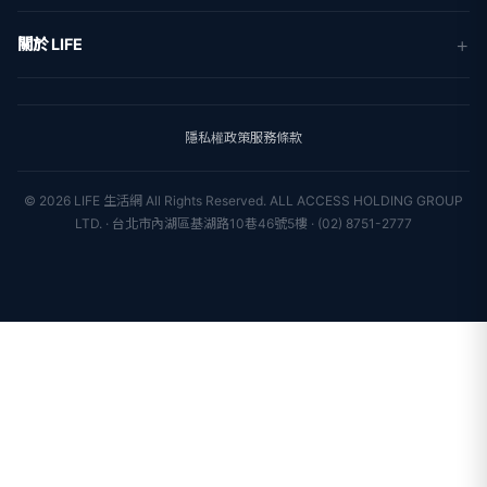
生活
地方新聞
健康
關於 LIFE
國際新聞
財經
合作夥伴
星座運勢
消費
關於我們
隱私權政策
服務條款
新聞人物
專欄
聯絡我們
新聞組織
© 2026 LIFE 生活網 All Rights Reserved.
ALL ACCESS HOLDING GROUP
LTD. · 台北市內湖區基湖路10巷46號5樓 · (02) 8751-2777