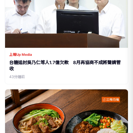
上報Up Media
台糖追討吳乃仁等人1.7億欠款 8月再協商不成將聲請管
收
43分鐘前