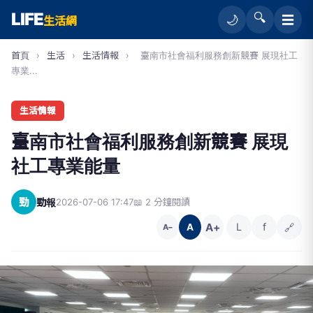
LIFE
🔍
☰
🌙
生活網
首頁
›
生活
›
生活情報
›
臺南市社會福利服務創新競賽 展現社工
專業...
生活情報
臺南市社會福利服務創新競賽 展現
社工專業能量
勁
勁報
2026-07-06 17:47
📖 2 分鐘閱讀
A+
L
f
🔗
A
A−