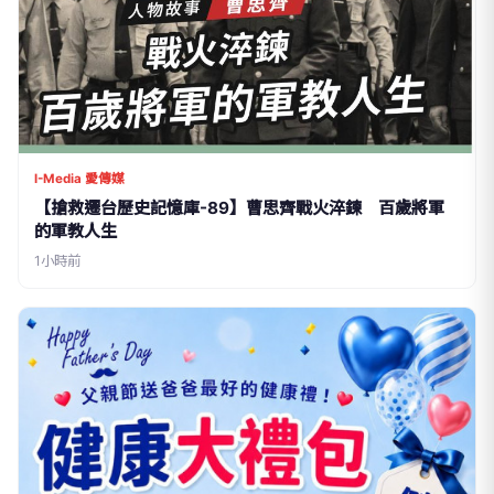
I-Media 愛傳媒
【搶救遷台歷史記憶庫-89】曹思齊戰火淬鍊 百歲將軍
的軍教人生
1小時前