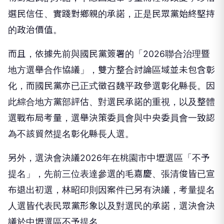
選民信任、實踐對鄉親的承諾，正是民眾黨始終堅持
的政治價值。
而且，依據先前與國民黨簽署的「2026聯合治理暨
地方選舉合作協議」，雙方整合討論區域並未包含彰
化，而國民黨亦已正式徵召魏平政參選彰化縣長。因
此綜合地方黨部評估、對選民承諾的重視，以及整體
選戰布局考量，選舉決策委員會與中央委員會一致認
為不該貿然提名彰化縣長人選。
另外，選決會決議2026年在桃園市中壢選區「不予
提名」，先前三位表達參選的毛嘉慶、張清俊皆已宣
布退出初選，林昭印則因案件已另有決議，考量提名
人選皆代表民眾黨形象以及對選民的承諾，選決會決
議於中壢選區不予提名。