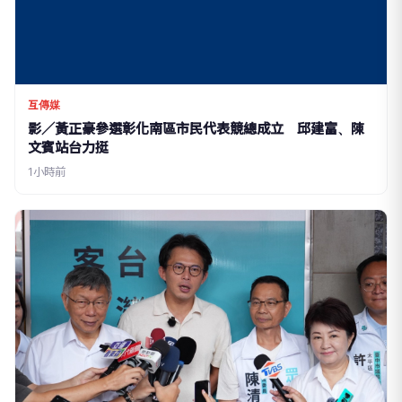
互傳媒
影／黃正豪參選彰化南區市民代表競總成立 邱建富、陳
文賓站台力挺
1小時前