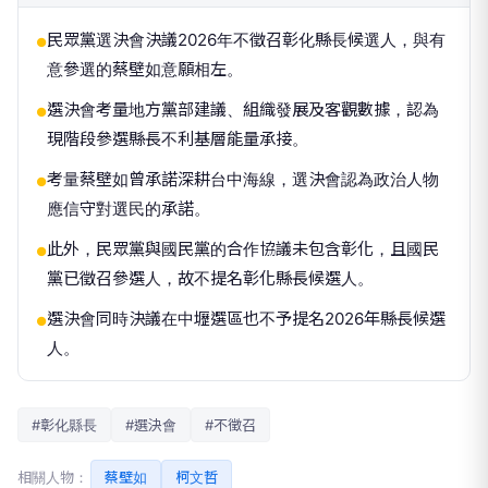
民眾黨選決會決議2026年不徵召彰化縣長候選人，與有
●
意參選的蔡壁如意願相左。
選決會考量地方黨部建議、組織發展及客觀數據，認為
●
現階段參選縣長不利基層能量承接。
考量蔡壁如曾承諾深耕台中海線，選決會認為政治人物
●
應信守對選民的承諾。
此外，民眾黨與國民黨的合作協議未包含彰化，且國民
●
黨已徵召參選人，故不提名彰化縣長候選人。
選決會同時決議在中壢選區也不予提名2026年縣長候選
●
人。
#彰化縣長
#選決會
#不徵召
相關人物：
蔡壁如
柯文哲