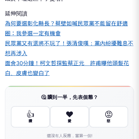
延伸閱讀
為何要選彰化縣長？蔡壁如喊民眾黨不能留在舒適
圈：我參選一定有機會
民眾黨又有選將不玩了！張清俊嘆：黨內紛擾難息不
想再涉入
面會30分鐘！柯文哲探監蔡正元 許甫曝他頭髮花
白、皮膚也變白了
🤔 讀到一半，先表個態？
👍
❤️
😡
讚
愛
怒
還沒有人反應，當第一個!