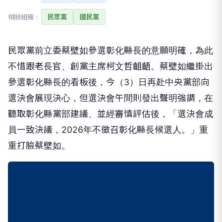
相關組織：
民眾黨
國民黨
民眾黨前立委蔡壁如參選彰化縣長的意願明確，為此
不惜跟老長官、創黨主席柯文哲齟齬。蔡壁如繼掛出
參選彰化縣長的看板後，今（3）日再赴中央黨部向
選決會展現決心，但選決會午間則發出聲明強調，在
聽取彰化縣黨部建議、並經審慎評估後，「選決會成
員一致決議，2026年不徵召彰化縣長候選人。」重
重打臉蔡壁如。