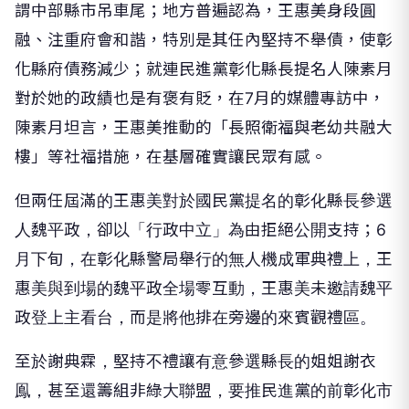
謂中部縣市吊車尾；地方普遍認為，王惠美身段圓
融、注重府會和諧，特別是其任內堅持不舉債，使彰
化縣府債務減少；就連民進黨彰化縣長提名人陳素月
對於她的政績也是有褒有貶，在7月的媒體專訪中，
陳素月坦言，王惠美推動的「長照衛福與老幼共融大
樓」等社福措施，在基層確實讓民眾有感。
但兩任屆滿的王惠美對於國民黨提名的彰化縣長參選
人魏平政，卻以「行政中立」為由拒絕公開支持；6
月下旬，在彰化縣警局舉行的無人機成軍典禮上，王
惠美與到場的魏平政全場零互動，王惠美未邀請魏平
政登上主看台，而是將他排在旁邊的來賓觀禮區。
至於謝典霖，堅持不禮讓有意參選縣長的姐姐謝衣
鳯，甚至還籌組非綠大聯盟，要推民進黨的前彰化市