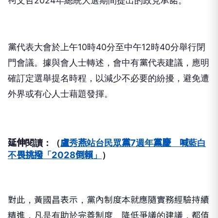
柯文哲2024年總統大選期間提出的政見承諾。
黨代表大會於上午10時40分至中午12時40分舉行閉
門會議。據與會人士轉述，會中有黨代表建議，應明
確訂定選舉提名時程，以減少不必要的紛擾，避免遭
外界或有心人士藉題發揮。
延伸閱讀：（
盧秀燕站台民眾黨7週年黨慶 喊藍白
不畏挑撥「2028倒賴」
）
對此，黃國昌表示，黨內制度本就應隨實務經驗持續
精進，凡是有助於完善制度、降低爭議的建議，都值