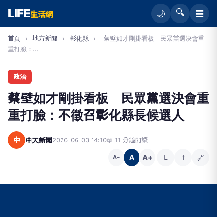
LIFE
🔍
☰
🌙
生活網
首頁
›
地方新聞
›
彰化縣
›
蔡壁如才剛掛看板 民眾黨選決會重
重打臉：...
政治
蔡壁如才剛掛看板 民眾黨選決會重
重打臉：不徵召彰化縣長候選人
中
中天新聞
2026-06-03 14:10
📖 11 分鐘閱讀
A+
L
f
🔗
A
A−