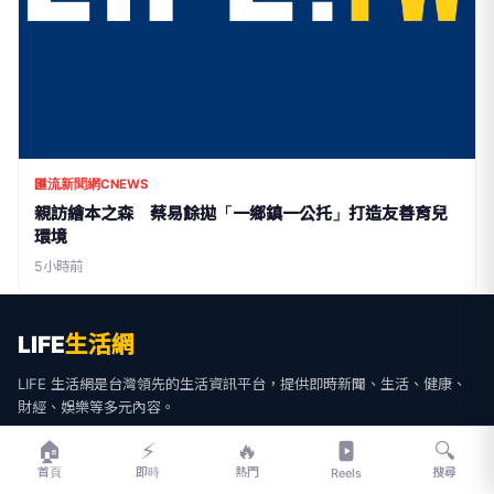
匯流新聞網CNEWS
親訪繪本之森 蔡易餘拋「一鄉鎮一公托」打造友善育兒
環境
5小時前
LIFE
生活網
LIFE 生活網是台灣領先的生活資訊平台，提供即時新聞、生活、健康、
財經、娛樂等多元內容。
🏠
⚡
🔥
🔍
f
L
▶
📷
首頁
即時
熱門
搜尋
Reels