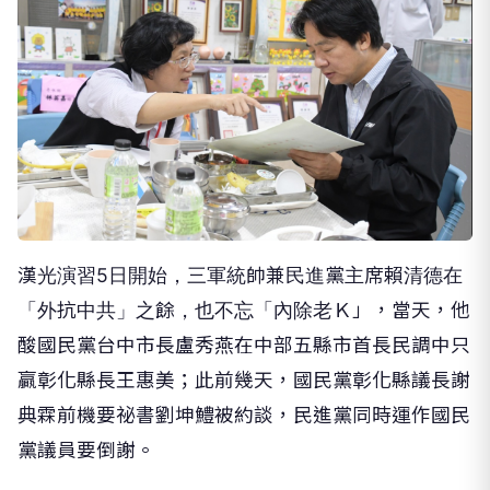
漢光演習5日開始，三軍統帥兼民進黨主席賴清德在
「外抗中共」之餘，也不忘「內除老Ｋ」，當天，他
酸國民黨台中市長盧秀燕在中部五縣市首長民調中只
贏彰化縣長王惠美；此前幾天，國民黨彰化縣議長謝
典霖前機要祕書劉坤鱧被約談，民進黨同時運作國民
黨議員要倒謝。