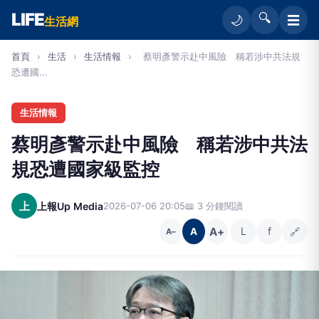
LIFE
🔍
☰
🌙
生活網
首頁
›
生活
›
生活情報
›
蔡明彥警示赴中風險 稱若涉中共法規
恐遭國...
生活情報
蔡明彥警示赴中風險 稱若涉中共法
規恐遭國家級監控
上
上報Up Media
2026-07-06 20:05
📖 3 分鐘閱讀
A+
L
f
🔗
A
A−