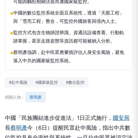
可能因觸犯相關法規而遭國家級監控。
中國的數位監控系統全面且系統性，透過「天眼工程」
●
與「雪亮工程」整合，可監控外國旅客與境內人士。
監控方式包含生物跡證辨識、資通訊設備查看、行動軌
●
跡掌握，甚至走路姿態等資訊都可能被納入分析。
蔡明彥強調，赴中民眾應審慎評估人身安全風險，避免
●
落入中共的國家級監控系統。
#赴中風險
#國家級監控
#數位監控
相關人物：
蔡明彥
中國「民族團結進步促進法」1日正式施行，
國安局
長
蔡明彥
今（6日）提醒民眾赴中風險，指出中共數
位監控具有全面性與系統性，一旦赴中民眾被認定涉