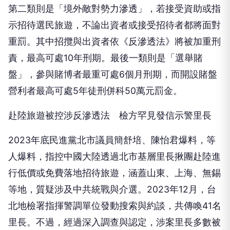
第二類則是「境外敵對勢力滲透」，若接受資助或指
示招待選民旅遊，不論出資者或接受招待者都將面對
重罰。其中招攬與出資者依《反滲透法》將被加重刑
責，最高可處10年刑期。最後一類則是「選舉賭
盤」，參與賭博者最重可處6個月刑期，而開設賭盤
營利者最高可處5年徒刑併科50萬元罰金。
赴陸旅遊被控涉反滲透法 檢方罕見發信示警里長
2023年底民進黨北市議員簡舒培、陳怡君爆料，等
人爆料，指控中國大陸透過北市基層里長揪團赴陸進
行低價或免費落地招待旅遊，涵蓋山東、上海、無錫
等地，質疑涉及中共統戰與介選。2023年12月，台
北地檢署指揮警調單位發動搜索與約談，共傳喚41名
里長。不過，經過深入調查與認定，涉案里長多數被