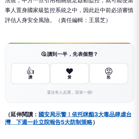
法規，中方一旦引用相關規定啟動監控，就可能使當
事人置身國家級監控系統之中，因此赴中前必須審慎
評估人身安全風險。（責任編輯：王晨芝）
🤔 讀到一半，先表個態？
👍
❤️
😡
讚
愛
怒
還沒有人反應，當第一個!
（延伸閱讀：
國安局示警！依托咪酯3大毒品肆虐台
灣 下週一赴立院報告5大防制策略
）