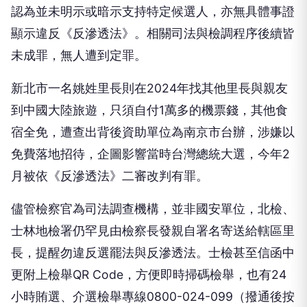
認為並未明示或暗示支持特定候選人，亦無具體事證
顯示違反《反滲透法》。相關司法與檢調程序後續皆
未成罪，無人遭到定罪。
新北市一名姚姓里長則在2024年找其他里長與親友
到中國大陸旅遊，只須自付1萬多的機票錢，其他食
宿全免，遭查出背後資助單位為南京市台辦，涉嫌以
免費落地招待，企圖影響當時台灣總統大選，今年2
月被依《反滲透法》二審改判有罪。
儘管檢察官為司法調查機構，並非國安單位，北檢、
士林地檢署仍罕見由檢察長發親自署名寄送給轄區里
長，提醒勿違反選罷法與反滲透法。士檢甚至信函中
更附上檢舉QR Code，方便即時掃碼檢舉，也有24
小時賄選、介選檢舉專線0800-024-099（撥通後按