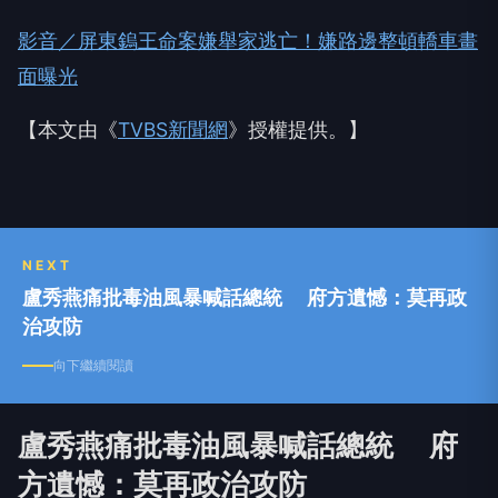
影音／屏東鎢王命案嫌舉家逃亡！嫌路邊整頓轎車畫
面曝光
【本文由《
TVBS新聞網
》授權提供。】
NEXT
盧秀燕痛批毒油風暴喊話總統 府方遺憾：莫再政
治攻防
向下繼續閱讀
盧秀燕痛批毒油風暴喊話總統 府
方遺憾：莫再政治攻防