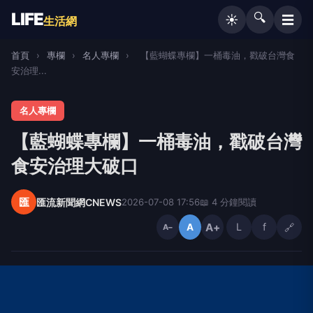
LIFE
🔍
☰
☀️
生活網
首頁
›
專欄
›
名人專欄
›
【藍蝴蝶專欄】一桶毒油，戳破台灣食
安治理...
名人專欄
【藍蝴蝶專欄】一桶毒油，戳破台灣
食安治理大破口
匯
匯流新聞網CNEWS
2026-07-08 17:56
📖 4 分鐘閱讀
A+
L
f
🔗
A
A−