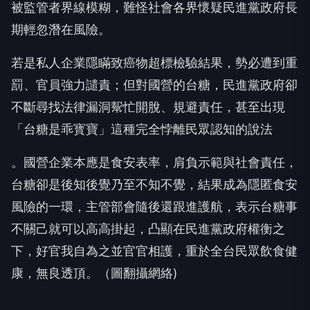
被監管者界線模糊，難怪社會各界懷疑民進黨政府長
期輕忽潛在風險。
若是私人企業隱瞞致癌物超標檢驗結果，勢必遭到重
罰、官員強力譴責；但對國營的台糖，民進黨政府卻
不斷尋找法律漏洞幚忙開脫、規避責任，甚至出現
「台糖是乖寳寶」這種完全悖離民眾認知的說法
。國營企業本應是食安表率，肩負示範與社會責任，
台糖卻是後知後覺乃至不知不覺，結果成為隱匿食安
風險的一環，主管部會隨後還跟進護航，表示台糖事
不關己就可以高高掛起，凸顯在民進黨政府權衡之
下，好官我自為之並官官相護，重於全台民眾飲食健
康，無良透頂。（圖翻攝網絡)