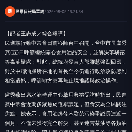
民
民眾日報民眾網
2026-08-05 16:21:34
【記者王志成／綜合報導】
民進黨行動中常會日前移師台中召開，台中市長盧秀
燕(五)日呼籲總統關心食用油品安全，並解決苯駢芘
等毒油疑慮；對此，總統府發言人郭雅慧強烈回應，
對於中聯油脂所在地的首長至今仍進行政治攻防感到
相當遺憾，呼籲地方莫再無止境推諉與政治操作。
盧秀燕出席水湳轉運中心啟用典禮受訪時指出，民進
黨中常會近期多聚焦於選舉議題，但食安為全民關注
焦點。她表示，食用油爆發苯駢芘污染爭議長達近一
個月，不僅未獲得完全解決，甚至連苦茶油等各類油