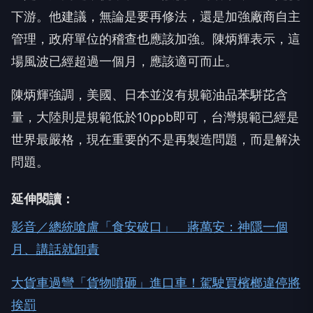
下游。他建議，無論是要再修法，還是加強廠商自主
管理，政府單位的稽查也應該加強。陳炳輝表示，這
場風波已經超過一個月，應該適可而止。
陳炳輝強調，美國、日本並沒有規範油品苯駢芘含
量，大陸則是規範低於10ppb即可，台灣規範已經是
世界最嚴格，現在重要的不是再製造問題，而是解決
問題。
延伸閱讀：
影音／總統嗆盧「食安破口」 蔣萬安：神隱一個
月、講話就卸責
大貨車過彎「貨物噴砸」進口車！駕駛買檳榔違停將
挨罰