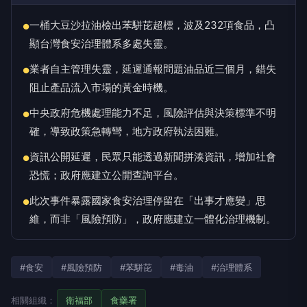
一桶大豆沙拉油檢出苯駢芘超標，波及232項食品，凸
●
顯台灣食安治理體系多處失靈。
業者自主管理失靈，延遲通報問題油品近三個月，錯失
●
阻止產品流入市場的黃金時機。
中央政府危機處理能力不足，風險評估與決策標準不明
●
確，導致政策急轉彎，地方政府執法困難。
資訊公開延遲，民眾只能透過新聞拼湊資訊，增加社會
●
恐慌；政府應建立公開查詢平台。
此次事件暴露國家食安治理停留在「出事才應變」思
●
維，而非「風險預防」，政府應建立一體化治理機制。
#食安
#風險預防
#苯駢芘
#毒油
#治理體系
相關組織：
衛福部
食藥署