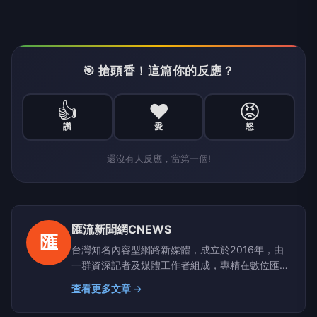
🎯 搶頭香！這篇你的反應？
👍
❤️
😡
讚
愛
怒
還沒有人反應，當第一個!
匯流新聞網CNEWS
匯
台灣知名內容型網路新媒體，成立於2016年，由
一群資深記者及媒體工作者組成，專精在數位匯
流、醫藥生活、網路科技、政治民調、新能源及金
查看更多文章 →
融財經等領域。新聞擴散平台包括雅虎、google
news、蕃薯藤、網路家庭、HiNet及新浪等最具影