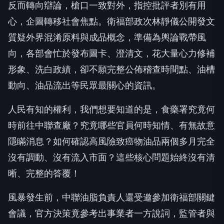
反而轉向辯論，槍口一致對外，指控批評者別有用
心，企圖轉移社會焦點。衛福部政次林靜儀公開發文
質疑外界混淆原料與成品概念，準備為輿論戰帶風
向，各部會忙於發布圖卡、澄清文，花大量心力修補
形象、洗白政績，卻不願完整公佈稽查時間點、油槽
動向、油品流出等民眾最關心的資訊。
人民有知的權利，我們想要知道的是，食藥署究竟何
時前往中聯查廠？究竟哪些官員何時知情、有無故意
隱瞞消息？如何確認高風險致癌物油品兩個多月完全
沒有調動、沒有流入市面？這些核心問題始終沒有清
晰、完整的答覆！
風暴發生前，中聯油脂負責人還受邀參加衛福部關鍵
會議，官方決策竟參考出事業者一方說詞，監管者與