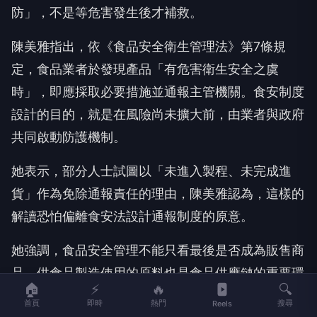
防」，不是等危害發生後才補救。
陳美雅指出，依《食品安全衛生管理法》第7條規
定，食品業者於發現產品「有危害衛生安全之虞
時」，即應採取必要措施並通報主管機關。食安制度
設計的目的，就是在風險尚未擴大前，由業者與政府
共同啟動防護機制。
她表示，部分人士試圖以「未進入製程、未完成進
貨」作為免除通報責任的理由，陳美雅認為，這樣的
解讀恐怕偏離食安法設計通報制度的原意。
她強調，食品安全管理不能只看最後是否成為販售商
品，供食品製造使用的原料也是食品供應鏈的重要環
🏠
⚡
🔥
🔍
節。當業者發現原料油存在致癌物超標疑慮時，重點
首頁
即時
熱門
搜尋
Reels