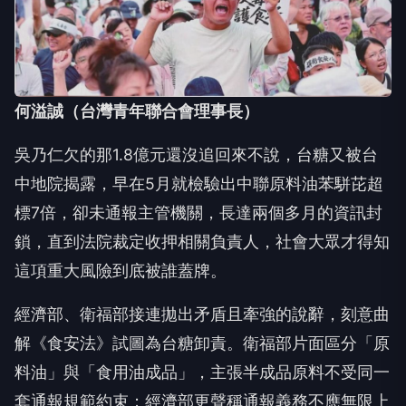
何溢誠（台灣青年聯合會理事長）
吳乃仁欠的那1.8億元還沒追回來不說，台糖又被台
中地院揭露，早在5月就檢驗出中聯原料油苯駢芘超
標7倍，卻未通報主管機關，長達兩個多月的資訊封
鎖，直到法院裁定收押相關負責人，社會大眾才得知
這項重大風險到底被誰蓋牌。
經濟部、衛福部接連拋出矛盾且牽強的說辭，刻意曲
解《食安法》試圖為台糖卸責。衛福部片面區分「原
料油」與「食用油成品」，主張半成品原料不受同一
套通報規範約束；經濟部更聲稱通報義務不應無限上