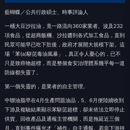
藍蝴蝶／公共行政碩士、時事評論人
一桶大豆沙拉油，竟一路流向360家業者、波及232
項食品，從超商飯糰、沙拉醬到各式加工食品，直到
民眾可能早已吃下肚後，政府才展開大規模下架。這
場「苯(a)駢芘毒油風暴」，真正令人憂心的，已不
只是致癌物超標，而是整個食安治理體系幾乎每一道
防線都失靈了。
第一個失靈的，是業者的自主管理。
中聯油脂早在4月生產問題油品，5、6月便陸續收到
下游及複驗結果顯示苯駢芘超標，卻未依法立即停止
供貨、回收產品及通報主管機關，而是拖延近三個
月，直到事件曝光才「補作」自主通報。若非下游持