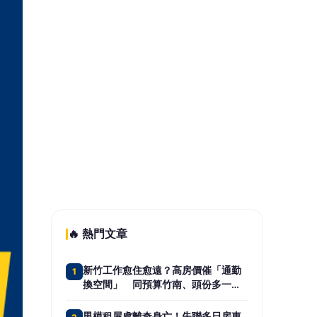
🔥 熱門文章
新竹工作愈住愈遠？高房價催「通勤
1
換空間」 同預算竹南、頭份多一房
＋車位
男模租屋處離奇身亡！失聯多日房東