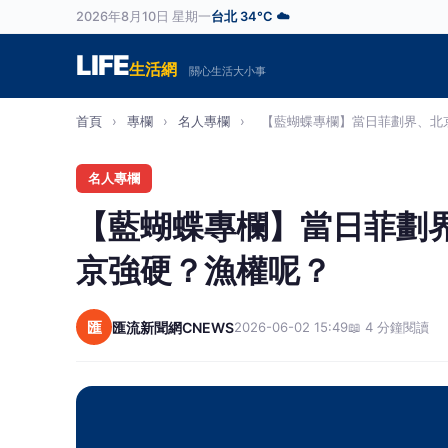
2026年8月10日 星期一
台北 34°C ☁️
LIFE
生活網
關心生活大小事
首頁
›
專欄
›
名人專欄
›
【藍蝴蝶專欄】當日菲劃界、北京
名人專欄
【藍蝴蝶專欄】當日菲劃
京強硬？漁權呢？
匯
匯流新聞網CNEWS
2026-06-02 15:49
📖 4 分鐘閱讀