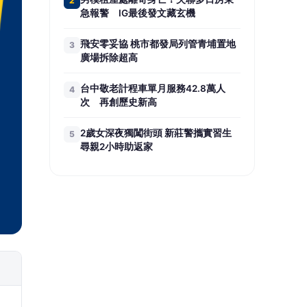
2
急報警 IG最後發文藏玄機
飛安零妥協 桃市都發局列管青埔置地
3
廣場拆除超高
台中敬老計程車單月服務42.8萬人
4
次 再創歷史新高
2歲女深夜獨闖街頭 新莊警攜實習生
5
尋親2小時助返家