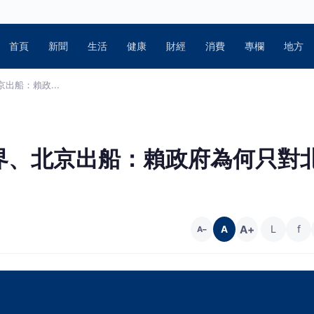
首頁
新聞
生活
健康
財經
消費
專欄
地方
出船：賴政...
界、北京出船：賴政府為何只對
A+
L
f
A
A−