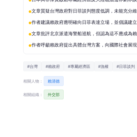
●
文章質疑台灣政府對日菲談判態度低調，未能充分維
●
作者建議賴政府應明確向日菲表達立場，並倡議建立
●
文章批評北京派遣海警船巡航，但認為這不應成為賴
●
作者呼籲賴政府提出具體台灣方案，向國際社會展現
●
#台灣
#賴政府
#專屬經濟區
#漁權
#日菲談判
相關人物：
賴清德
相關組織：
外交部