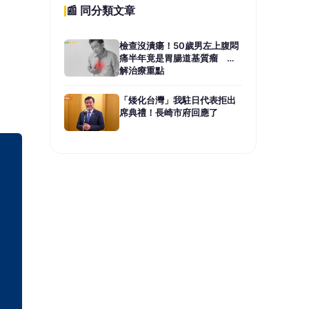
📰 同分類文章
檢查沒潰瘍！50歲男左上腹悶
痛半年竟是胃腸道基質瘤 醫
解治療重點
「矮化台灣」我駐日代表拒出
席典禮！長崎市府回應了