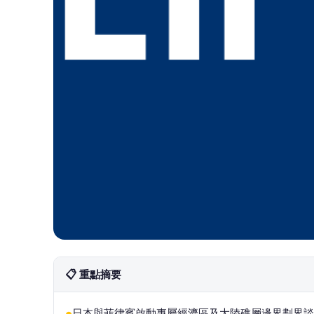
📋 重點摘要
日本與菲律賓啟動專屬經濟區及大陸礁層邊界劃界談