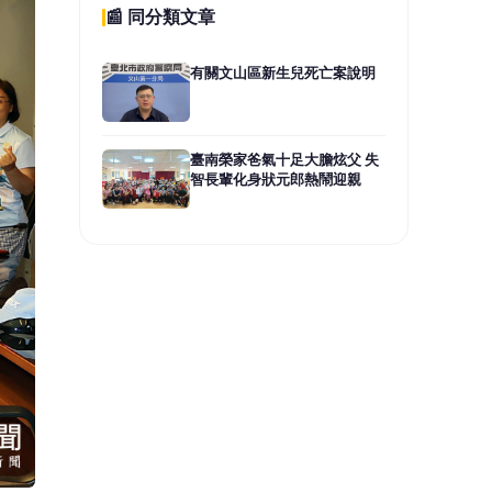
月2
長林
資源