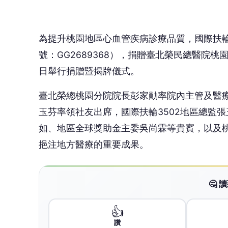
挹注地方醫療的重要成果。
🤔
👍
讚
還