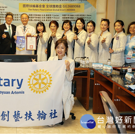
3502地區桃園創藝扶輪社透過全球獎助金計畫（案件編
園分院「血管內超音波系統（IVUS）」設備，並於115年6
療團隊熱烈歡迎來賓蒞臨，捐贈主辦社桃園創藝扶輪社社
張玉斌、地區扶輪基金主委趙世光、第六分區助理總監蔡舒
桃園地區多個扶輪社社長與社友代表共同參與，見證醫療