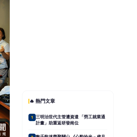
智匯保經人力成長雙冠王三連霸 首選
5
品牌邁向萬人保經新里程
📰 同分類文章
有關文山區新生兒死亡案說明
臺南榮家爸氣十足大膽炫父 失
智長輩化身狀元郎熱鬧迎親