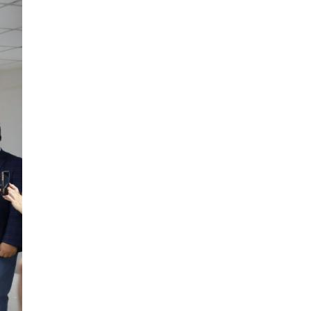
正式
管內
生平
合情
；同