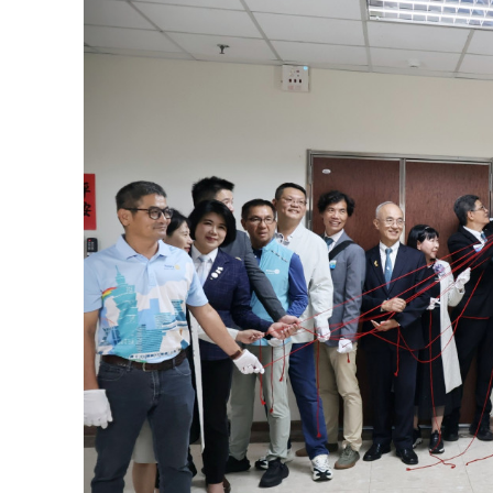
國際扶輪3502地區貴賓與臺北榮總桃園分
面對高齡化社會來臨，心血管疾病已成為國人
超音波系統（IVUS）」已成為複雜性冠狀動
面造影的死角與誤判，IVUS能提供即時的血
形。無論是在急性心肌梗塞搶救或常規心導管