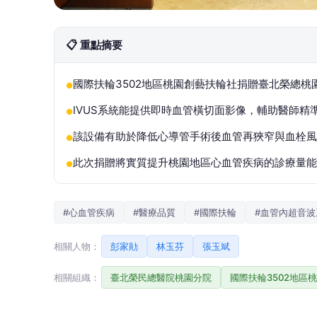
📋 重點摘要
國際扶輪3502地區桃園創藝扶輪社捐贈臺北榮總桃
●
IVUS系統能提供即時血管橫切面影像，輔助醫師精
●
該設備有助於降低心導管手術後血管再狹窄與血栓風
●
此次捐贈將實質提升桃園地區心血管疾病的診療量能
●
#心血管疾病
#醫療品質
#國際扶輪
#血管內超音波
相關人物：
彭家勛
林玉芬
張玉斌
相關組織：
臺北榮民總醫院桃園分院
國際扶輪3502地區