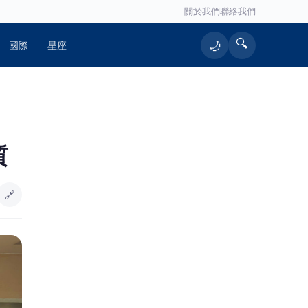
關於我們
聯絡我們
🔍
🌙
國際
星座
🔥 熱門文章
質
三明治世代主管遭資遣 「勞工就業通
1
計畫」助重返研發崗位
🔗
數千歌迷齊聚關山 《心動拾光－歲月
2
經典抒情之夜》精彩登場
原鄉民宅大火 濃煙滾滾消防人員疾速
3
馳援
支援市政建設、保障民眾財產 楠梓
4
等5區最新地形圖8/20正式上線