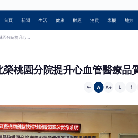
首頁
新聞
生活
健康
財經
消費
專欄
地方
園分院提升心...
北榮桃園分院提升心血管醫療品
A+
L
f
A
A−