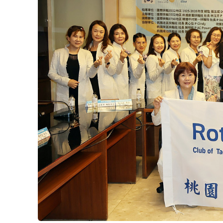
為提升桃園地區心血管疾病診療品質，國際扶輪
號：GG2689368），捐贈臺北榮民總醫院桃
日舉行捐贈暨揭牌儀式。
臺北榮總桃園分院院長彭家勛率院內主管及醫
玉芬率領社友出席，國際扶輪3502地區總監
如、地區全球獎助金主委吳尚霖等貴賓，以及