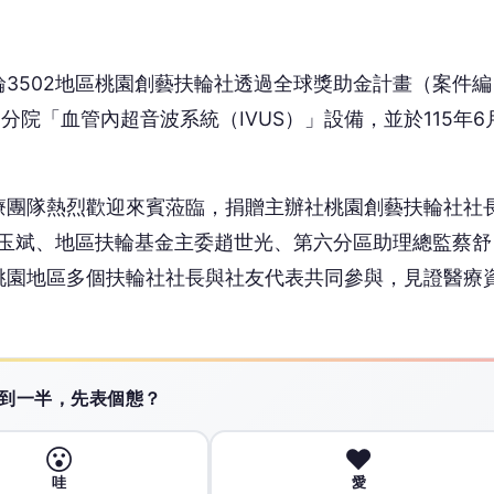
 讀到一半，先表個態？
😮
❤️
哇
愛
沒有人反應，當第一個!
廣告