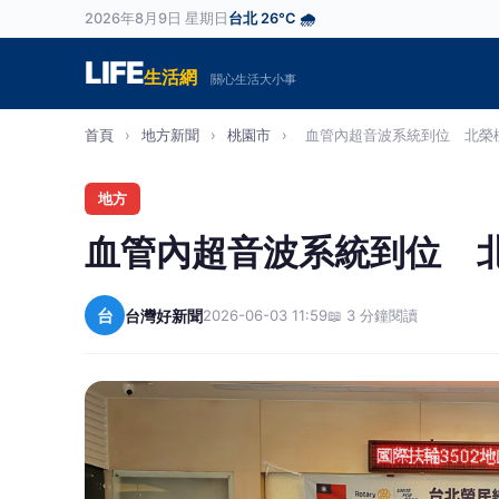
2026年8月9日 星期日
台北 26°C 🌧️
LIFE
生活網
關心生活大小事
首頁
›
地方新聞
›
桃園市
›
血管內超音波系統到位 北榮桃
地方
血管內超音波系統到位 
台
台灣好新聞
2026-06-03 11:59
📖 3 分鐘閱讀