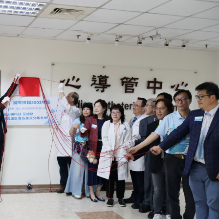
院醫療團隊共同參與血管內超音波系統揭牌儀式，象徵設備
投入臨床服務
重要的健康議題。近年來心血管精準醫療持續發展，「血
脈介入治療的重要輔助工具。相較於傳統心導管檢查容易產
管橫切面影像，協助醫師精準判斷血管壁斑塊形態及支架貼
治療中，皆能大幅降低術後血管再狹窄與急性血栓的風險