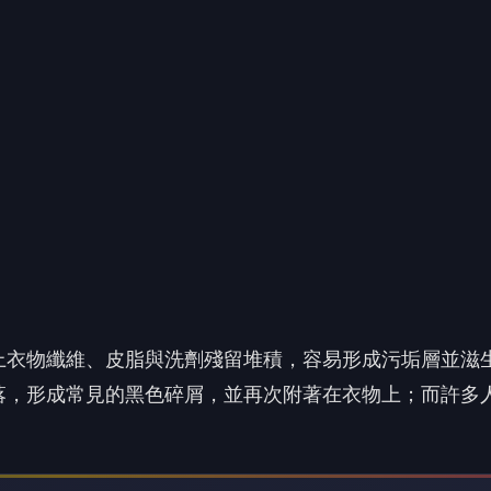
上衣物纖維、皮脂與洗劑殘留堆積，容易形成污垢層並滋
落，形成常見的黑色碎屑，並再次附著在衣物上；而許多
 讀到一半，先表個態？
😮
❤️
哇
愛
沒有人反應，當第一個!
」，但專家指出，過量使用反而可能增加殘留，讓問題更
正在改變