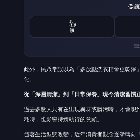
過去多數人只有在出現異味或髒污時，才會想
耗時，也影響持續執行的意願。
隨著生活型態改變，近年消費者觀念逐漸轉向
也因此，市面產品開始朝向「免浸泡、快速完
品牌推出免浸泡清潔方案 降低日常保養門檻
看準此一趨勢，消毒清潔品牌也陸續推出新型產
「倒入即可運行」的使用方式，無需浸泡或額
產品訴求兼具清潔與消毒功能，包括安全環保，
善洗衣機內部異味，提供相對持久的清新效果
習慣，將洗衣機保養納入日常家務的一環。