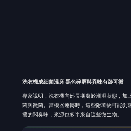
專家說明，洗衣機內部長期處於潮濕狀態，加
菌與黴菌。當機器運轉時，這些附著物可能剝
擾的悶臭味，來源也多半來自這些微生物。
🤔
👍
讚
還
此外，民眾常誤以為「多放點洗衣精會更乾淨
化。
從「深層清潔」到「日常保養」現今清潔習慣