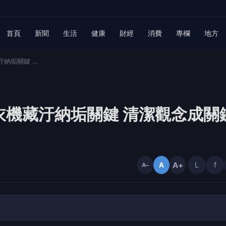
首頁
新聞
生活
健康
財經
消費
專欄
地方
垢關鍵 ...
衣機藏汙納垢關鍵 清潔觀念成關
A+
L
f
A
A−