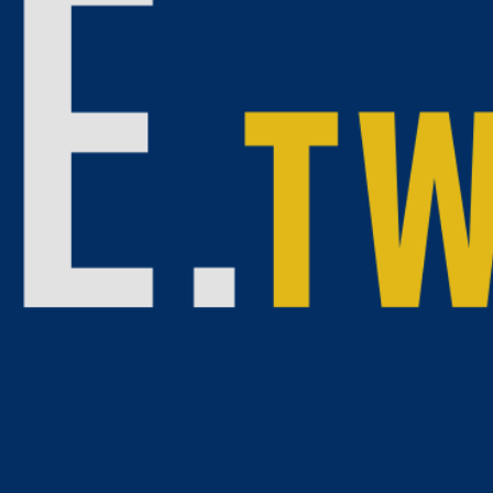
仍殘留一股悶臭味，甚至出現黑色碎屑，讓人懷疑「是不
在洗衣精，而是長期被忽略的「洗衣機清潔」。
實「洗衣機本身」也需要清潔。根據醫學與公共衛生相關
細菌與黴菌滋生的溫床。