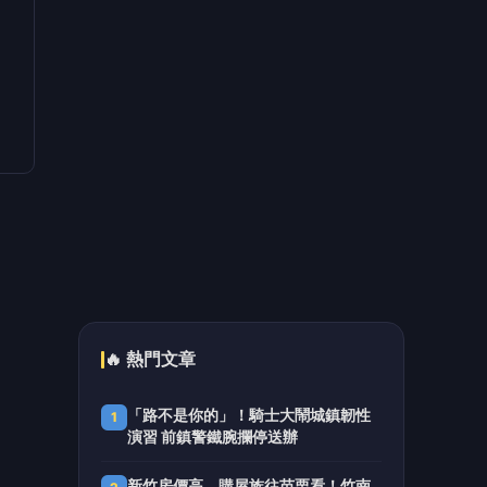
超暖心！中市地稅局主動通知身障家
5
庭免牌照稅 每年助民減免逾千萬元
📰 同分類文章
英仙座流星雨8/15璀璨登場
屏東邀您相約佳樂水追星許願
日本咖哩麵包總冠軍首登場 台
南遠東香格里拉限時開賣