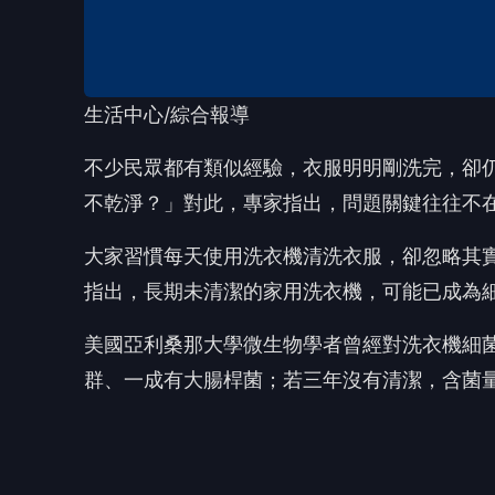
美國亞利桑那大學微生物學者曾經對洗衣機細
群、一成有大腸桿菌；若三年沒有清潔，含菌量
洗衣機成細菌溫床 黑色碎屑與異味有跡可循