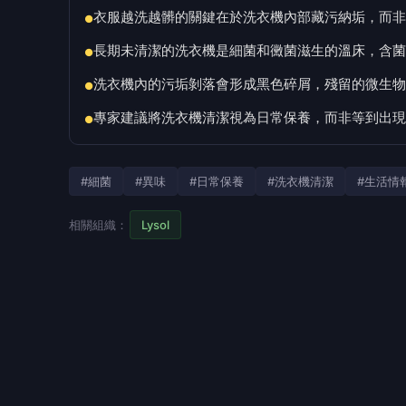
衣服越洗越髒的關鍵在於洗衣機內部藏污納垢，而非
●
長期未清潔的洗衣機是細菌和黴菌滋生的溫床，含菌
●
洗衣機內的污垢剝落會形成黑色碎屑，殘留的微生物
●
專家建議將洗衣機清潔視為日常保養，而非等到出現
●
#細菌
#異味
#日常保養
#洗衣機清潔
#生活情
相關組織：
Lysol