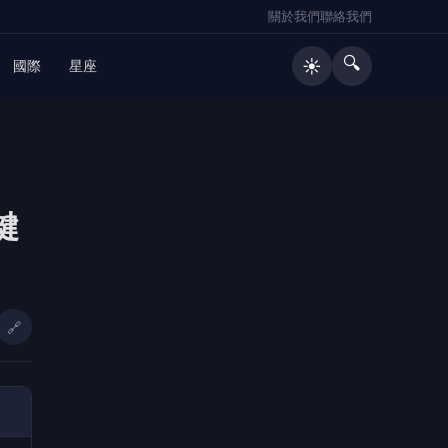
關於我們
聯絡我們
🔍
☀️
國際
星座
🔥 熱門文章
鍵
「路不是你的」！騎士大鬧城鎮韌性
1
演習 前鎮警鐵腕攔停送辦
新竹房價高、購屋族往苗栗看！竹南
2
頭份「公園區」值得買嗎？在地房仲
🔗
解析優缺點
萬通人力響應庇護工場中秋公益 攜
3
手推廣身障就業「支持庇護成就共
好」
金門港旅運中心啟用 通力27座設備
4
支援小三通旅運