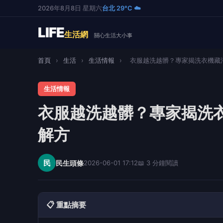
2026年8月8日 星期六
台北 29°C ☁️
LIFE
生活網
關心生活大小事
首頁
›
生活
›
生活情報
›
衣服越洗越髒？專家揭洗衣機藏汙納
生活情報
衣服越洗越髒？專家揭洗
解方
民
民生頭條
2026-06-01 17:12
📖 3 分鐘閱讀
📋 重點摘要