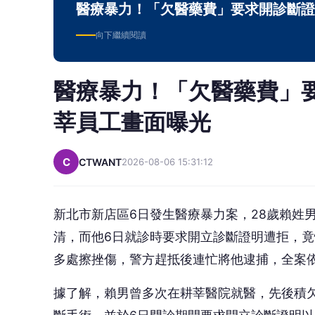
醫療暴力！「欠醫藥費」要求開診斷證
向下繼續閱讀
醫療暴力！「欠醫藥費」
莘員工畫面曝光
C
CTWANT
2026-08-06 15:31:12
新北市新店區6日發生醫療暴力案，28歲賴姓
清，而他6日就診時要求開立診斷證明遭拒，竟
多處擦挫傷，警方趕抵後連忙將他逮捕，全案
據了解，賴男曾多次在耕莘醫院就醫，先後積