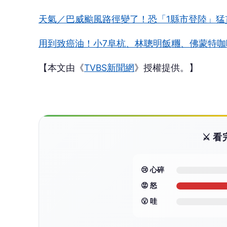
天氣／巴威颱風路徑變了！恐「1縣市登陸」猛
用到致癌油！小7阜杭、林聰明飯糰、佛蒙特咖
【本文由《
TVBS新聞網
》授權提供。】
⚔️ 
😢 心碎
😡 怒
😮 哇