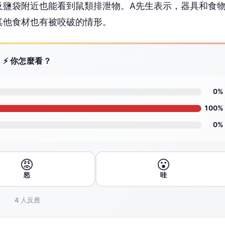
及鹽袋附近也能看到鼠類排泄物。A先生表示，器具和食
其他食材也有被咬破的情形。
⚡ 你怎麼看？
0%
100%
0%
😡
😮
怒
哇
4
人反應