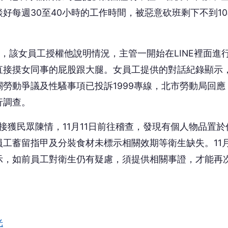
好每週30至40小時的工作時間，被惡意砍班剩下不到10
，該女員工授權他說明情況，主管一開始在LINE裡面進
直接摸女同事的屁股跟大腿。女員工提供的對話紀錄顯示
勞動爭議及性騷事項已投訴1999專線，北市勞動局回應
行調查。
接獲民眾陳情，11月11日前往稽查，發現有個人物品置於
工蓄留指甲及分裝食材未標示相關效期等衛生缺失。11月
示，如前員工對衛生仍有疑慮，須提供相關事證，才能再
光