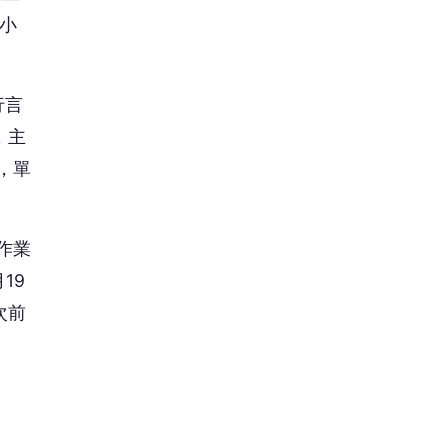
小
行言
，主
，單
作業
19
次前