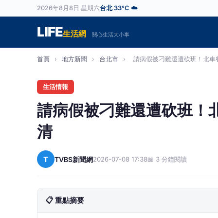
2026年8月8日 星期六
台北 33°C ☁️
LIFE
生活網
關心生活大小事
首頁
›
地方新聞
›
台北市
›
請病假被刁難還遭砍班！北車餐
生活情報
請病假被刁難還遭砍班！
清
T
TVBS新聞網
2026-07-08 17:38
📖 3 分鐘閱讀
📋 重點摘要