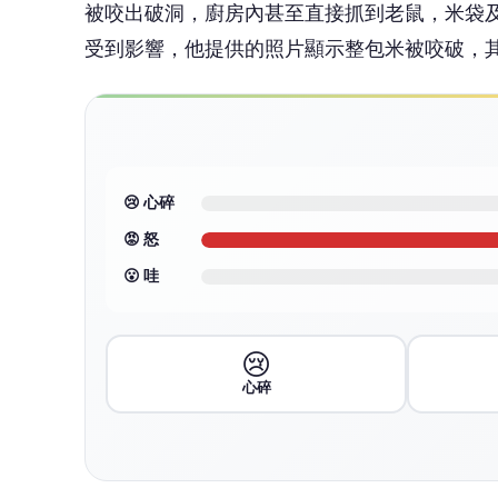
被咬出破洞，廚房內甚至直接抓到老鼠，米袋
受到影響，他提供的照片顯示整包米被咬破，
😢 心碎
😡 怒
😮 哇
😢
心碎