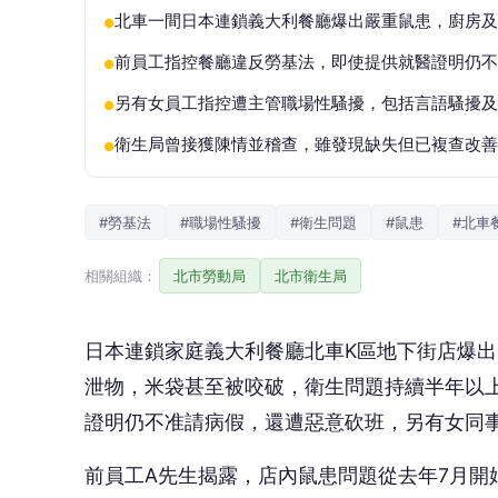
北車一間日本連鎖義大利餐廳爆出嚴重鼠患，廚房
●
前員工指控餐廳違反勞基法，即使提供就醫證明仍不
●
另有女員工指控遭主管職場性騷擾，包括言語騷擾及
●
衛生局曾接獲陳情並稽查，雖發現缺失但已複查改善
●
#勞基法
#職場性騷擾
#衛生問題
#鼠患
#北車
相關組織：
北市勞動局
北市衛生局
日本連鎖家庭義大利餐廳北車K區地下街店爆
泄物，米袋甚至被咬破，衛生問題持續半年以
證明仍不准請病假，還遭惡意砍班，另有女同事
前員工A先生揭露，店內鼠患問題從去年7月開