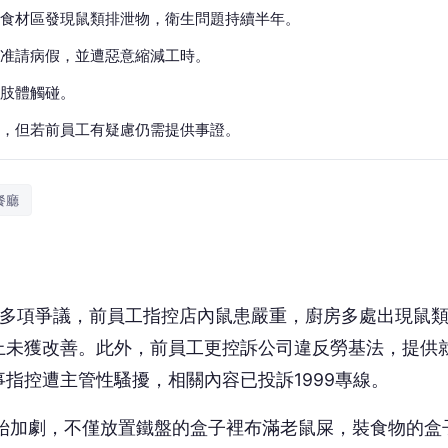
及食材區發現鼠類排泄物，衛生問題持續半年。
准請病假，並遭惡意縮減工時。
肢體觸碰。
，但若前員工有疑慮仍需提供事證。
餐廳
出多項爭議，前員工指控店內鼠患嚴重，廚房多處出現鼠
上未獲改善。此外，前員工更控訴公司違反勞基法，提供
指控遭主管性騷擾，相關內容已投訴1999專線。
始加劇，不僅放置鐵盤的盒子裡布滿老鼠屎，裝食物的盒