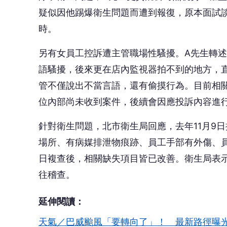
疑似因他踢爆衛生問題而遭到報復，原本面試談
時。
另有女員工控訴遭主管職場性騷擾。A先生轉述
語騷擾，後來更在店內監視器拍不到的地方，
管不僅說出不當言語，還有偷摸行為。目前相關
位內部尚未收到案件，後續會因應投訴內容進
針對衛生問題，北市衛生局回應，去年11月9日
場所、有病媒排泄物痕跡、員工手部有外傷、員
日複查後，相關缺失項目皆已改善。衛生局表
往稽查。
延伸閱讀：
天氣／巴威颱風「要轉向了」！ 最新路徑曝