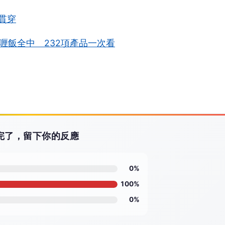
貫穿
喱飯全中 232項產品一次看
看完了，留下你的反應
0%
100%
0%