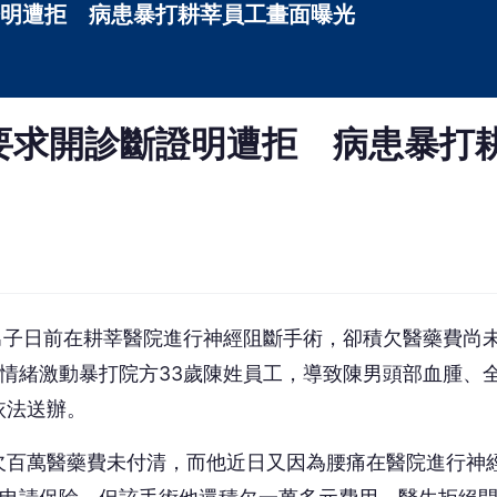
明遭拒 病患暴打耕莘員工畫面曝光
要求開診斷證明遭拒 病患暴打
男子日前在耕莘醫院進行神經阻斷手術，卻積欠醫藥費尚
情緒激動暴打院方33歲陳姓員工，導致陳男頭部血腫、
依法送辦。
欠百萬醫藥費未付清，而他近日又因為腰痛在醫院進行神