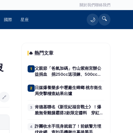
關於我們
聯絡我們
🔍
🌙
國際
星座
🔥 熱門文章
沒
父親節「爸氣加碼」竹山紫南宮辦公
1
益捐血 捐250cc送項鍊、500cc送
馬年套幣
日媒爆養樂多中壢廠生蟑螂 桃市衛生
2
局突擊稽查結果出爐
🔗
肯德基聯名《新世紀福音戰士》！爆
3
脆無骨雞腿霸搭2款限定醬料 穿紅白
免費送一份
詐團收水手現身就栽了！前鎮警方埋
4
伏收網 查扣手機揪出幕後黑手