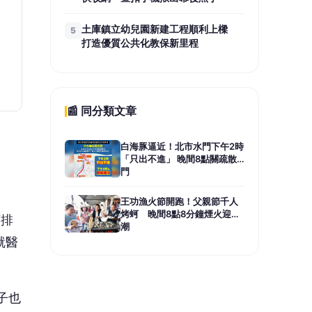
土庫鎮立幼兒園新建工程順利上樑
5
打造優質公共化教保新里程
📰 同分類文章
白海豚逼近！北市水門下午2時
「只出不進」 晚間8點關疏散
門
王功漁火節開跑！父親節千人
烤蚵 晚間8點8分鐘煙火迎人
類排
潮
就醫
子也