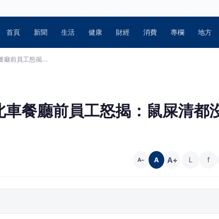
首頁
新聞
生活
健康
財經
消費
專欄
地方
廳前員工怒揭...
北車餐廳前員工怒揭：鼠屎清都
A+
L
f
A
A−